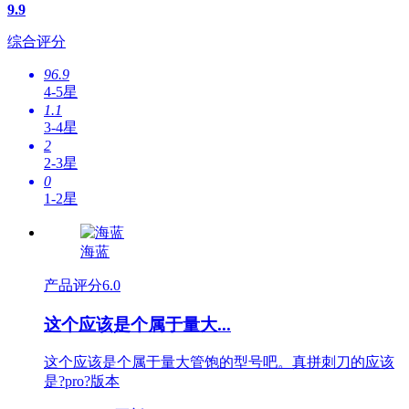
9.9
综合评分
96.9
4-5星
1.1
3-4星
2
2-3星
0
1-2星
海蓝
产品评分
6.0
这个应该是个属于量大...
这个应该是个属于量大管饱的型号吧。真拼刺刀的应该
是?pro?版本