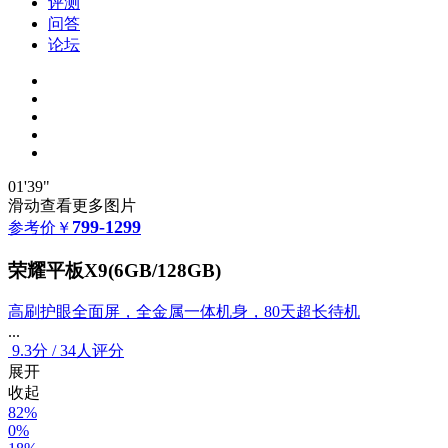
评测
问答
论坛
01'39"
滑动查看更多图片
799-1299
参考价
￥
荣耀平板X9(6GB/128GB)
高刷护眼全面屏，全金属一体机身，80天超长待机
...
9.3
分
/
34人评分
展开
收起
82%
0%