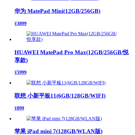
华为 MatePad Mini(12GB/256GB)
¥
3899
HUAWEI MatePad Pro Max(12GB/256GB/悦
享款)
¥
5999
联想 小新平板11(6GB/128GB/WIFI)
¥
899
苹果 iPad mini 7(128GB/WLAN版)