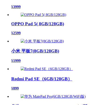
¥
3999
OPPO Pad 5( 8GB/128GB)
¥
2599
小米 平板7(8GB/128GB)
¥
1999
Redmi Pad SE（6GB/128GB）
¥
899