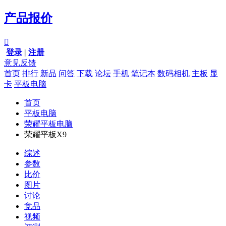
产品报价

登录
|
注册
意见反馈
首页
排行
新品
问答
下载
论坛
手机
笔记本
数码相机
主板
显
卡
平板电脑
首页
平板电脑
荣耀平板电脑
荣耀平板X9
综述
参数
比价
图片
讨论
竞品
视频