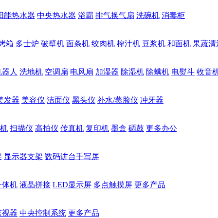
阳能热水器
中央热水器
浴霸
排气换气扇
洗碗机
消毒柜
烤箱
多士炉
破壁机
面条机
绞肉机
榨汁机
豆浆机
和面机
果蔬清
机器人
洗地机
空调扇
电风扇
加湿器
除湿机
除螨机
电熨斗
收音
美发器
美容仪
洁面仪
黑头仪
补水/蒸脸仪
冲牙器
机
扫描仪
高拍仪
传真机
复印机
墨盒
硒鼓
更多办公
架
显示器支架
数码讲台手写屏
一体机
液晶拼接
LED显示屏
多点触摸屏
更多产品
监视器
中央控制系统
更多产品