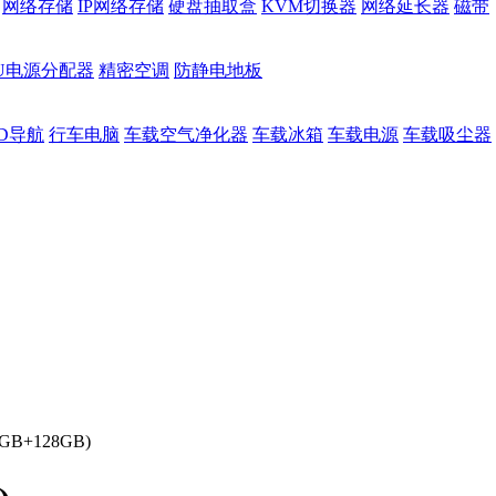
网络存储
IP网络存储
硬盘抽取盒
KVM切换器
网络延长器
磁带
DU电源分配器
精密空调
防静电地板
D导航
行车电脑
车载空气净化器
车载冰箱
车载电源
车载吸尘器
GB+128GB)