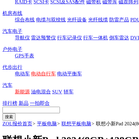
RAID卡
SCSI卡
SCSI及SAS配件
磁带机
磁带库
磁盘阵列
机房布线
综合布线
电缆与双绞线
光纤设备
光纤线缆
防雷产品
P
汽车电子
导航仪
雷达预警仪
行车记录仪
行车一体机
倒车雷达
DV
户外电子
GPS手表
代步出行
电动车
电动自行车
电动平衡车
汽车
新能源
油电混合
SUV
轿车
排行榜
新品
一拍即合
ZOL报价首页
>
平板电脑
>
联想平板电脑
>
联想小新Pad 2024(8