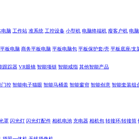
体电脑
工作站
准系统
工控设备
小型机
电脑终端机
瘦客户机
电脑
1平板电脑
商务平板电脑
平板电脑包
平板保护套/壳
平板底座/支
能跟踪器
VR眼镜
智能项链
智能戒指
其他智能产品
能门控
智能电子猫眼
智能马桶盖
智能窗帘
智能创意
智能套装组
光罩
闪光灯
闪光灯配件
相机电池
充电器
相机包
转接环/转接筒
机
摄照一体机
无线摄像机