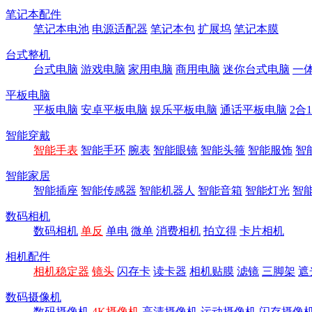
笔记本配件
笔记本电池
电源适配器
笔记本包
扩展坞
笔记本膜
台式整机
台式电脑
游戏电脑
家用电脑
商用电脑
迷你台式电脑
一
平板电脑
平板电脑
安卓平板电脑
娱乐平板电脑
通话平板电脑
2合
智能穿戴
智能手表
智能手环
腕表
智能眼镜
智能头箍
智能服饰
智
智能家居
智能插座
智能传感器
智能机器人
智能音箱
智能灯光
智
数码相机
数码相机
单反
单电
微单
消费相机
拍立得
卡片相机
相机配件
相机稳定器
镜头
闪存卡
读卡器
相机贴膜
滤镜
三脚架
遮
数码摄像机
数码摄像机
4K摄像机
高清摄像机
运动摄像机
闪存摄像