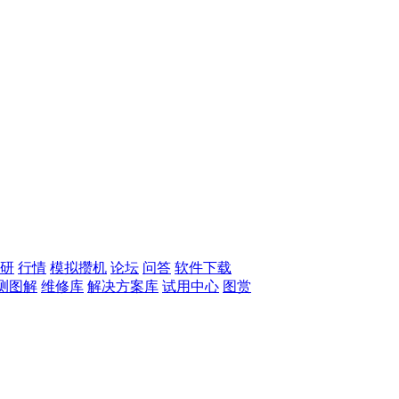
研
行情
模拟攒机
论坛
问答
软件下载
测图解
维修库
解决方案库
试用中心
图赏