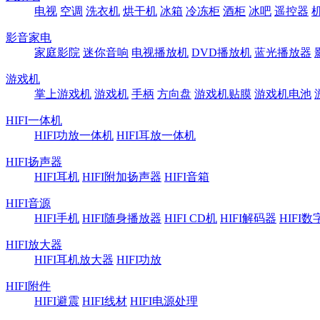
电视
空调
洗衣机
烘干机
冰箱
冷冻柜
酒柜
冰吧
遥控器
影音家电
家庭影院
迷你音响
电视播放机
DVD播放机
蓝光播放器
游戏机
掌上游戏机
游戏机
手柄
方向盘
游戏机贴膜
游戏机电池
HIFI一体机
HIFI功放一体机
HIFI耳放一体机
HIFI扬声器
HIFI耳机
HIFI附加扬声器
HIFI音箱
HIFI音源
HIFI手机
HIFI随身播放器
HIFI CD机
HIFI解码器
HIFI
HIFI放大器
HIFI耳机放大器
HIFI功放
HIFI附件
HIFI避震
HIFI线材
HIFI电源处理