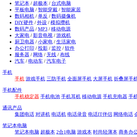
笔记本
/
超极本
/
台式电脑
平板电脑
/
智能穿戴
/
智能家居
数码相机
/
单反
/
数码摄像机
DIY硬件
/
外设
/
模拟攒机
数码产品
/
MP3
/
移动电源
大家电
/
影音电视
/
游戏机
厨卫电器
/
小家电
/
生活家电
办公打印
/
投影
/
监控
/
软件
服务器
/
网络
/
无线
/
布线
汽车
/
电动车
/
汽车电子
手机
手机
游戏手机
三防手机
全面屏手机
大屏手机
折叠屏手
手机配件
手机稳定器
手机电池
手机耳机
移动电源
手机充电器
手
通讯产品
集团电话
对讲机
电话机
电话录音
电话IT伴侣
网络电话
笔记本电脑
笔记本电脑
超极本
2合1电脑
游戏本
时尚轻薄本
商务办