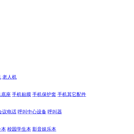
机
老人机
机底座
手机贴膜
手机保护套
手机其它配件
会议电话
呼叫中心设备
呼叫器
公本
校园学生本
影音娱乐本