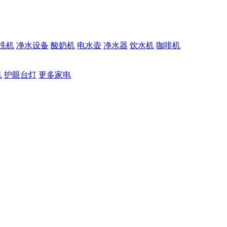
洗机
净水设备
酸奶机
电水壶
净水器
饮水机
咖啡机
机
护眼台灯
更多家电