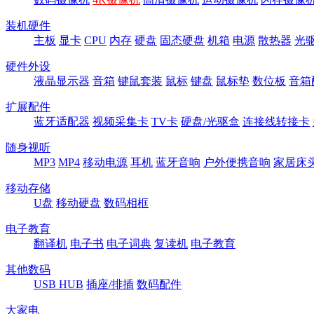
装机硬件
主板
显卡
CPU
内存
硬盘
固态硬盘
机箱
电源
散热器
光
硬件外设
液晶显示器
音箱
键鼠套装
鼠标
键盘
鼠标垫
数位板
音箱
扩展配件
蓝牙适配器
视频采集卡
TV卡
硬盘/光驱盒
连接线转接卡
随身视听
MP3
MP4
移动电源
耳机
蓝牙音响
户外便携音响
家居床
移动存储
U盘
移动硬盘
数码相框
电子教育
翻译机
电子书
电子词典
复读机
电子教育
其他数码
USB HUB
插座/排插
数码配件
大家电