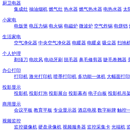
厨卫电器
集成灶
抽油烟机
燃气灶
热水器
燃气热水器
电热水器
太
小家电
电饭煲
电压力锅
电火锅
电磁炉
微波炉
空气炸锅
电饼铛
生活家电
空气净化器
中央空气净化器
电暖器
电暖桌
吸尘器
扫地
个人护理
剃须刀
电吹风
电动牙刷
脱毛器
鼻毛修剪器
睫毛卷翘器
办公打印
打印机
激光打印机
喷墨打印机
多功能一体机
大幅面打印
投影显示
投影机
投影灯泡
投影展台
投影幕布
电子白板
投影机吊
商用显示
会议平板
教育平板
专业显示器
酒店电视
数字标牌
触控
视频监控
监控摄像机
硬盘录像机
视频服务器
监控采集卡
光端机