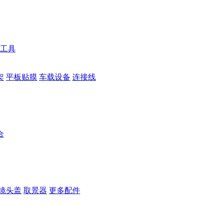
工具
架
平板贴膜
车载设备
连接线
合
镜头盖
取景器
更多配件