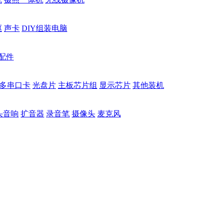
驱
声卡
DIY组装电脑
配件
多串口卡
光盘片
主板芯片组
显示芯片
其他装机
头音响
扩音器
录音笔
摄像头
麦克风