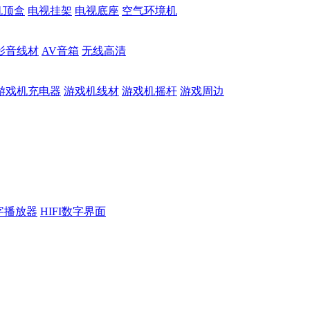
机顶盒
电视挂架
电视底座
空气环境机
影音线材
AV音箱
无线高清
游戏机充电器
游戏机线材
游戏机摇杆
游戏周边
数字播放器
HIFI数字界面