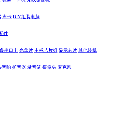
驱
声卡
DIY组装电脑
配件
多串口卡
光盘片
主板芯片组
显示芯片
其他装机
头音响
扩音器
录音笔
摄像头
麦克风