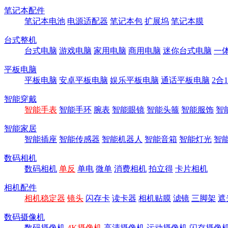
笔记本配件
笔记本电池
电源适配器
笔记本包
扩展坞
笔记本膜
台式整机
台式电脑
游戏电脑
家用电脑
商用电脑
迷你台式电脑
一
平板电脑
平板电脑
安卓平板电脑
娱乐平板电脑
通话平板电脑
2合
智能穿戴
智能手表
智能手环
腕表
智能眼镜
智能头箍
智能服饰
智
智能家居
智能插座
智能传感器
智能机器人
智能音箱
智能灯光
智
数码相机
数码相机
单反
单电
微单
消费相机
拍立得
卡片相机
相机配件
相机稳定器
镜头
闪存卡
读卡器
相机贴膜
滤镜
三脚架
遮
数码摄像机
数码摄像机
4K摄像机
高清摄像机
运动摄像机
闪存摄像