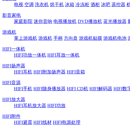
电视
空调
洗衣机
烘干机
冰箱
冷冻柜
酒柜
冰吧
遥控器
影音家电
家庭影院
迷你音响
电视播放机
DVD播放机
蓝光播放器
游戏机
掌上游戏机
游戏机
手柄
方向盘
游戏机贴膜
游戏机电池
HIFI一体机
HIFI功放一体机
HIFI耳放一体机
HIFI扬声器
HIFI耳机
HIFI附加扬声器
HIFI音箱
HIFI音源
HIFI手机
HIFI随身播放器
HIFI CD机
HIFI解码器
HIFI
HIFI放大器
HIFI耳机放大器
HIFI功放
HIFI附件
HIFI避震
HIFI线材
HIFI电源处理