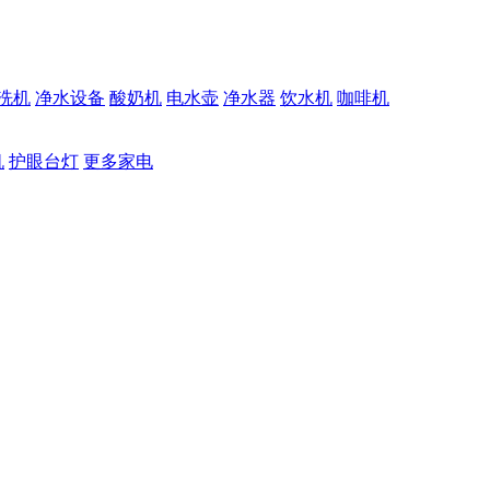
洗机
净水设备
酸奶机
电水壶
净水器
饮水机
咖啡机
机
护眼台灯
更多家电