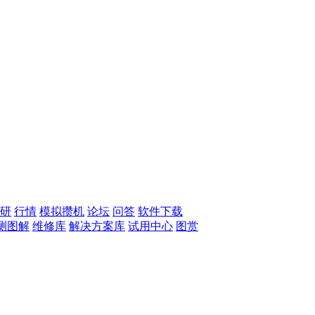
研
行情
模拟攒机
论坛
问答
软件下载
测图解
维修库
解决方案库
试用中心
图赏