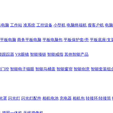
体电脑
工作站
准系统
工控设备
小型机
电脑终端机
瘦客户机
电脑
1平板电脑
商务平板电脑
平板电脑包
平板保护套/壳
平板底座/支
能跟踪器
VR眼镜
智能项链
智能戒指
其他智能产品
能门控
智能电子猫眼
智能马桶盖
智能窗帘
智能创意
智能套装组
光罩
闪光灯
闪光灯配件
相机电池
充电器
相机包
转接环/转接筒
机
摄照一体机
无线摄像机