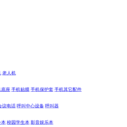
机
老人机
机底座
手机贴膜
手机保护套
手机其它配件
会议电话
呼叫中心设备
呼叫器
公本
校园学生本
影音娱乐本