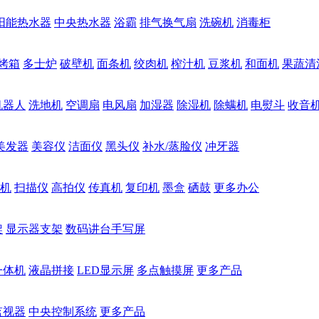
阳能热水器
中央热水器
浴霸
排气换气扇
洗碗机
消毒柜
烤箱
多士炉
破壁机
面条机
绞肉机
榨汁机
豆浆机
和面机
果蔬清
机器人
洗地机
空调扇
电风扇
加湿器
除湿机
除螨机
电熨斗
收音
美发器
美容仪
洁面仪
黑头仪
补水/蒸脸仪
冲牙器
机
扫描仪
高拍仪
传真机
复印机
墨盒
硒鼓
更多办公
架
显示器支架
数码讲台手写屏
一体机
液晶拼接
LED显示屏
多点触摸屏
更多产品
监视器
中央控制系统
更多产品