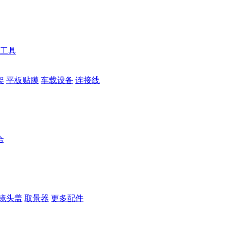
工具
架
平板贴膜
车载设备
连接线
合
镜头盖
取景器
更多配件