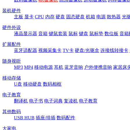
装机硬件
主板
显卡
CPU
内存
硬盘
固态硬盘
机箱
电源
散热器
光
硬件外设
液晶显示器
音箱
键鼠套装
鼠标
键盘
鼠标垫
数位板
音箱
扩展配件
蓝牙适配器
视频采集卡
TV卡
硬盘/光驱盒
连接线转接卡
随身视听
MP3
MP4
移动电源
耳机
蓝牙音响
户外便携音响
家居床
移动存储
U盘
移动硬盘
数码相框
电子教育
翻译机
电子书
电子词典
复读机
电子教育
其他数码
USB HUB
插座/排插
数码配件
大家电