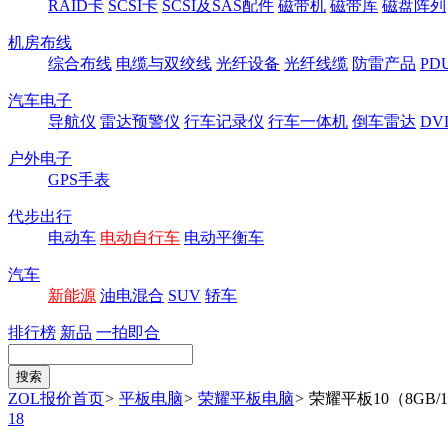
RAID卡
SCSI卡
SCSI及SAS配件
磁带机
磁带库
磁盘阵列
机房布线
综合布线
电缆与双绞线
光纤设备
光纤线缆
防雷产品
P
汽车电子
导航仪
雷达预警仪
行车记录仪
行车一体机
倒车雷达
DV
户外电子
GPS手表
代步出行
电动车
电动自行车
电动平衡车
汽车
新能源
油电混合
SUV
轿车
排行榜
新品
一拍即合
ZOL报价首页
>
平板电脑
>
荣耀平板电脑
>
荣耀平板10（8GB/1
18