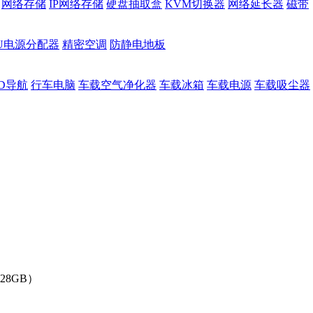
网络存储
IP网络存储
硬盘抽取盒
KVM切换器
网络延长器
磁带
DU电源分配器
精密空调
防静电地板
D导航
行车电脑
车载空气净化器
车载冰箱
车载电源
车载吸尘器
28GB）