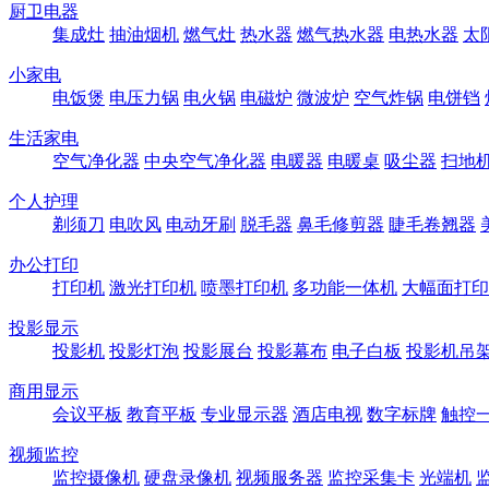
厨卫电器
集成灶
抽油烟机
燃气灶
热水器
燃气热水器
电热水器
太
小家电
电饭煲
电压力锅
电火锅
电磁炉
微波炉
空气炸锅
电饼铛
生活家电
空气净化器
中央空气净化器
电暖器
电暖桌
吸尘器
扫地
个人护理
剃须刀
电吹风
电动牙刷
脱毛器
鼻毛修剪器
睫毛卷翘器
办公打印
打印机
激光打印机
喷墨打印机
多功能一体机
大幅面打印
投影显示
投影机
投影灯泡
投影展台
投影幕布
电子白板
投影机吊
商用显示
会议平板
教育平板
专业显示器
酒店电视
数字标牌
触控
视频监控
监控摄像机
硬盘录像机
视频服务器
监控采集卡
光端机