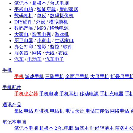
笔记本
/
超极本
/
台式电脑
平板电脑
/
智能穿戴
/
智能家居
数码相机
/
单反
/
数码摄像机
DIY硬件
/
外设
/
模拟攒机
数码产品
/
MP3
/
移动电源
大家电
/
影音电视
/
游戏机
厨卫电器
/
小家电
/
生活家电
办公打印
/
投影
/
监控
/
软件
服务器
/
网络
/
无线
/
布线
汽车
/
电动车
/
汽车电子
手机
手机
游戏手机
三防手机
全面屏手机
大屏手机
折叠屏手
手机配件
手机稳定器
手机电池
手机耳机
移动电源
手机充电器
手
通讯产品
集团电话
对讲机
电话机
电话录音
电话IT伴侣
网络电话
笔记本电脑
笔记本电脑
超极本
2合1电脑
游戏本
时尚轻薄本
商务办