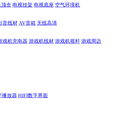
机顶盒
电视挂架
电视底座
空气环境机
影音线材
AV音箱
无线高清
游戏机充电器
游戏机线材
游戏机摇杆
游戏周边
数字播放器
HIFI数字界面