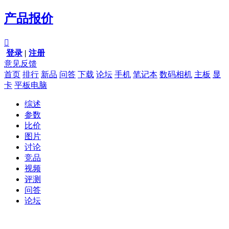
产品报价

登录
|
注册
意见反馈
首页
排行
新品
问答
下载
论坛
手机
笔记本
数码相机
主板
显
卡
平板电脑
综述
参数
比价
图片
讨论
竞品
视频
评测
问答
论坛