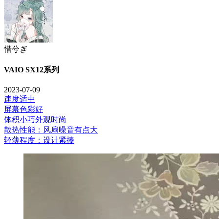
惜兮ぎ
VAIO SX12系列
2023-07-09
速度适中
屏幕色彩好
体积小巧外观时尚
散热性能：风扇噪音有点大
轻薄程度：设计紧揍