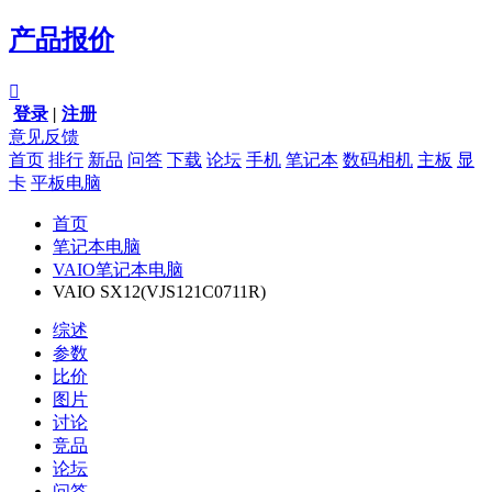
产品报价

登录
|
注册
意见反馈
首页
排行
新品
问答
下载
论坛
手机
笔记本
数码相机
主板
显
卡
平板电脑
首页
笔记本电脑
VAIO笔记本电脑
VAIO SX12(VJS121C0711R)
综述
参数
比价
图片
讨论
竞品
论坛
问答