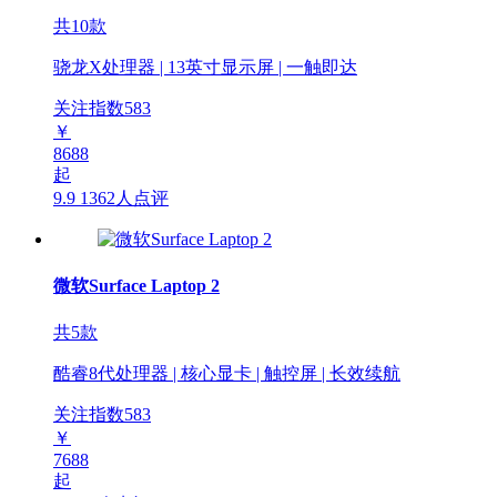
共10款
骁龙X处理器 | 13英寸显示屏 | 一触即达
关注指数
583
￥
8688
起
9.9
1362人点评
微软Surface Laptop 2
共5款
酷睿8代处理器 | 核心显卡 | 触控屏 | 长效续航
关注指数
583
￥
7688
起