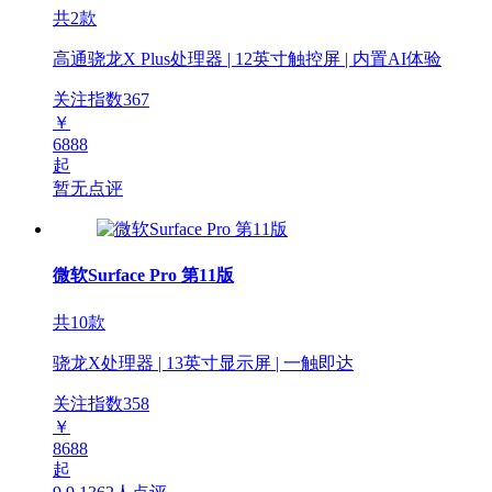
共2款
高通骁龙X Plus处理器 | 12英寸触控屏 | 内置AI体验
关注指数
367
￥
6888
起
暂无点评
微软Surface Pro 第11版
共10款
骁龙X处理器 | 13英寸显示屏 | 一触即达
关注指数
358
￥
8688
起