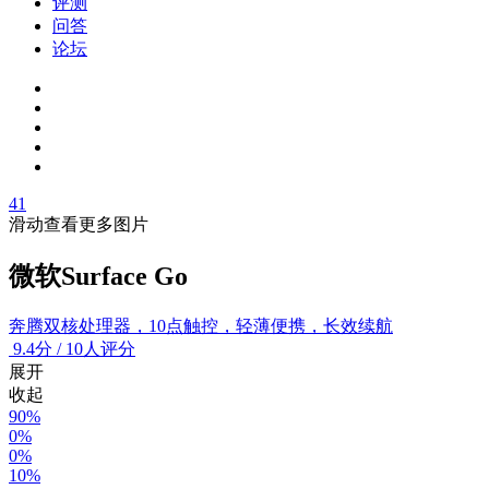
评测
问答
论坛
41
滑动查看更多图片
微软Surface Go
奔腾双核处理器，10点触控，轻薄便携，长效续航
9.4
分
/
10人评分
展开
收起
90%
0%
0%
10%