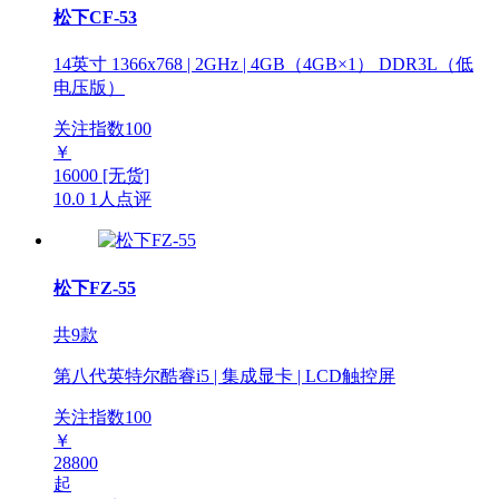
松下CF-53
14英寸 1366x768 | 2GHz | 4GB（4GB×1） DDR3L（低
电压版）
关注指数
100
￥
16000
[无货]
10.0
1人点评
松下FZ-55
共9款
第八代英特尔酷睿i5 | 集成显卡 | LCD触控屏
关注指数
100
￥
28800
起