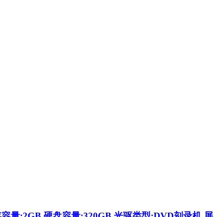
 内存容量:2GB 硬盘容量:320GB 光驱类型:DVD刻录机 屏