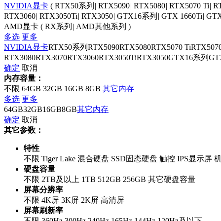
NVIDIA显卡
(
RTX50系列
|
RTX5090
|
RTX5080
|
RTX5070 Ti
|
R
RTX3060
|
RTX3050Ti
|
RTX3050
|
GTX16系列
|
GTX 1660Ti
|
GTX
AMD显卡
(
RX系列
|
AMD其他系列
)
多选
更多
NVIDIA显卡
RTX50系列
RTX5090
RTX5080
RTX5070 Ti
RTX507
RTX3080
RTX3070
RTX3060
RTX3050Ti
RTX3050
GTX16系列
GTX
确定
取消
内存容量：
不限
64GB
32GB
16GB
8GB
其它内存
多选
更多
64GB
32GB
16GB
8GB
其它内存
确定
取消
其它参数：
特性
不限
Tiger Lake
混合硬盘
SSD固态硬盘
触控
IPS显示屏
硬盘容量
不限
2TB及以上
1TB
512GB
256GB
其它硬盘容量
屏幕分辨率
不限
4K屏
3K屏
2K屏
高清屏
屏幕刷新率
不限
360Hz
300Hz
240Hz
165Hz
144Hz
120Hz及以下