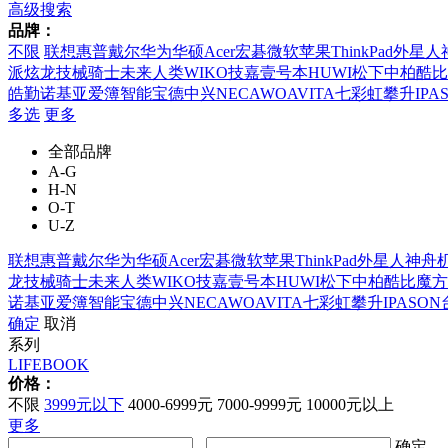
高级搜索
品牌：
不限
联想
惠普
戴尔
华为
华硕
Acer宏碁
微软
苹果
ThinkPad
外星人
派
炫龙
技械骑士
未来人类
WIKO
技嘉
壹号本
HUWI
松下
中柏
酷比
皓勤
诺基亚
爱簿智能
宝德
中兴
NEC
AWO
AVITA
七彩虹
攀升IPA
多选
更多
全部品牌
A-G
H-N
O-T
U-Z
联想
惠普
戴尔
华为
华硕
Acer宏碁
微软
苹果
ThinkPad
外星人
神舟
龙
技械骑士
未来人类
WIKO
技嘉
壹号本
HUWI
松下
中柏
酷比魔方
诺基亚
爱簿智能
宝德
中兴
NEC
AWO
AVITA
七彩虹
攀升IPASON
确定
取消
系列
LIFEBOOK
价格：
不限
3999元以下
4000-6999元
7000-9999元
10000元以上
更多
-
确定