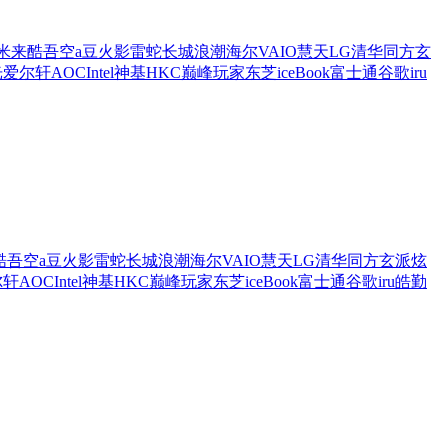
米
来酷
吾空
a豆
火影
雷蛇
长城
浪潮
海尔
VAIO
慧天
LG
清华同方
玄
光
爱尔轩
AOC
Intel
神基
HKC
巅峰玩家
东芝
iceBook
富士通
谷歌
iru
酷
吾空
a豆
火影
雷蛇
长城
浪潮
海尔
VAIO
慧天
LG
清华同方
玄派
炫
尔轩
AOC
Intel
神基
HKC
巅峰玩家
东芝
iceBook
富士通
谷歌
iru
皓勤