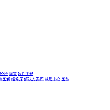
论坛
问答
软件下载
测图解
维修库
解决方案库
试用中心
图赏