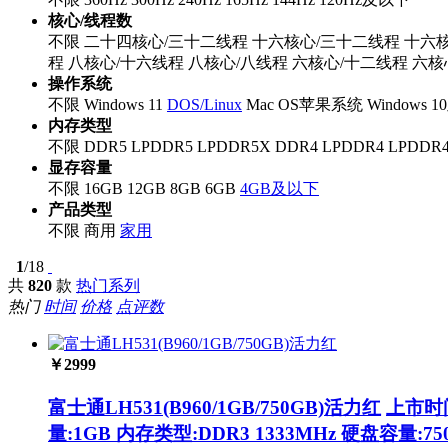
核心/线程数
不限
二十四核心/三十二线程
十六核心/三十二线程
十六
程
八核心/十六线程
八核心/八线程
六核心/十二线程
六核
操作系统
不限
Windows 11
DOS/Linux
Mac OS苹果系统
Windows 
内存类型
不限
DDR5
LPDDR5
LPDDR5X
DDR4
LPDDR4
LPDDR
显存容量
不限
16GB
12GB
8GB
6GB
4GB及以下
产品类型
不限
商用
家用
1
/18
共
820
款
热门系列
热门
时间
价格
点评数
￥
2999
富士通LH531(B960/1GB/750GB)活力红
上市时间
量:1GB 内存类型:DDR3 1333MHz 硬盘容量:75