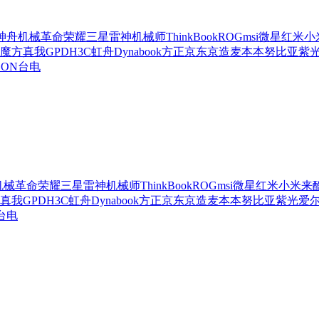
神舟
机械革命
荣耀
三星
雷神
机械师
ThinkBook
ROG
msi微星
红米
小
魔方
真我
GPD
H3C
虹舟
Dynabook
方正
京东京造
麦本本
努比亚
紫
SON
台电
机械革命
荣耀
三星
雷神
机械师
ThinkBook
ROG
msi微星
红米
小米
来
真我
GPD
H3C
虹舟
Dynabook
方正
京东京造
麦本本
努比亚
紫光
爱
台电