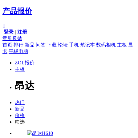
产品报价

登录
|
注册
意见反馈
首页
排行
新品
问答
下载
论坛
手机
笔记本
数码相机
主板
显
卡
平板电脑
ZOL报价
主板
昂达
热门
新品
价格
筛选