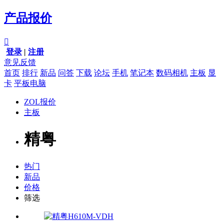
产品报价

登录
|
注册
意见反馈
首页
排行
新品
问答
下载
论坛
手机
笔记本
数码相机
主板
显
卡
平板电脑
ZOL报价
主板
精粤
热门
新品
价格
筛选