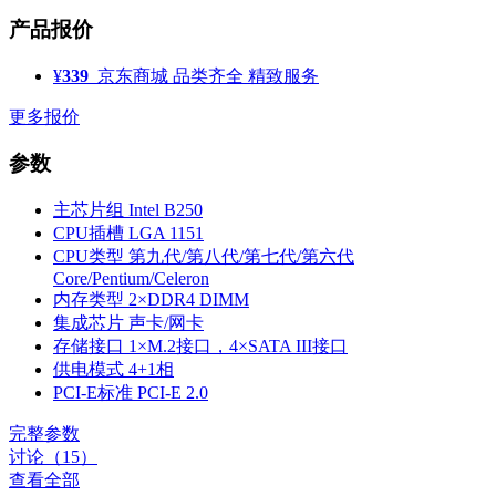
产品报价
¥
339
京东商城
品类齐全 精致服务
更多报价
参数
主芯片组
Intel B250
CPU插槽
LGA 1151
CPU类型
第九代/第八代/第七代/第六代
Core/Pentium/Celeron
内存类型
2×DDR4 DIMM
集成芯片
声卡/网卡
存储接口
1×M.2接口，4×SATA III接口
供电模式
4+1相
PCI-E标准
PCI-E 2.0
完整参数
讨论（15）
查看全部