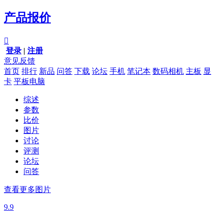
产品报价

登录
|
注册
意见反馈
首页
排行
新品
问答
下载
论坛
手机
笔记本
数码相机
主板
显
卡
平板电脑
综述
参数
比价
图片
讨论
评测
论坛
问答
查看更多图片
9.9