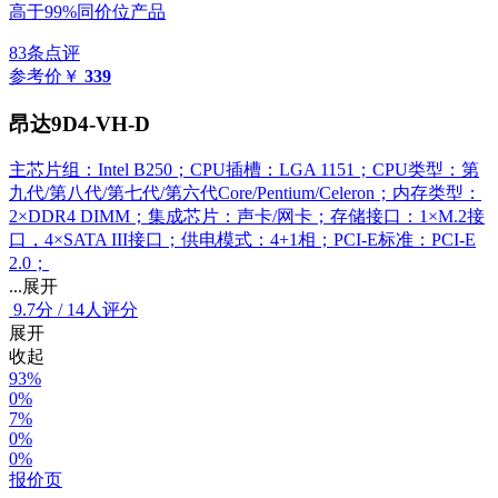
高于99%同价位产品
83条点评
参考价
￥
339
昂达9D4-VH-D
主芯片组：Intel B250；CPU插槽：LGA 1151；CPU类型：第
九代/第八代/第七代/第六代Core/Pentium/Celeron；内存类型：
2×DDR4 DIMM；集成芯片：声卡/网卡；存储接口：1×M.2接
口，4×SATA III接口；供电模式：4+1相；PCI-E标准：PCI-E
2.0；
...展开
9.7
分
/
14人评分
展开
收起
93%
0%
7%
0%
0%
报价页