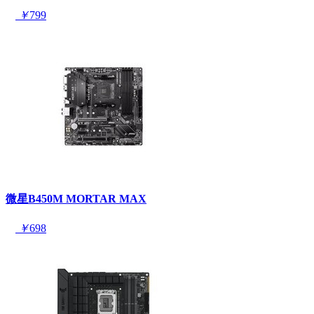
￥
799
微星B450M MORTAR MAX
￥
698