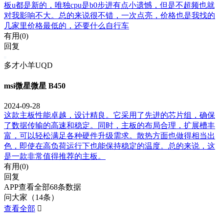
板u都是新的，唯独cpu是b0步进有点小遗憾，但是不超频也就
对我影响不大。总的来说很不错，一次点亮，价格也是我找的
几家里价格最低的，还要什么自行车
有用(
0
)
回复
多才小羊UQD
msi微星微星 B450
2024-09-28
这款主板性能卓越，设计精良。它采用了先进的芯片组，确保
了数据传输的高速和稳定。同时，主板的布局合理，扩展槽丰
富，可以轻松满足各种硬件升级需求。散热方面也做得相当出
色，即使在高负荷运行下也能保持稳定的温度。总的来说，这
是一款非常值得推荐的主板。
有用(
0
)
回复
APP查看全部68条数据
问大家（14条）
查看全部
