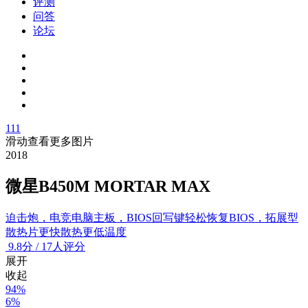
评测
问答
论坛
111
滑动查看更多图片
2018
微星B450M MORTAR MAX
迫击炮，电竞电脑主板，BIOS回写键轻松恢复BIOS，拓展型
散热片更快散热更低温度
9.8
分
/
17人评分
展开
收起
94%
6%