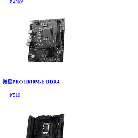
￥
2499
微星PRO H610M-E DDR4
￥
519