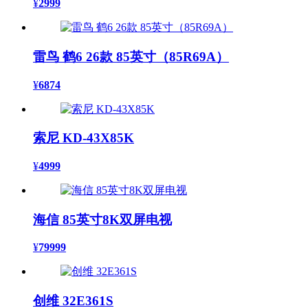
¥
2999
雷鸟 鹤6 26款 85英寸（85R69A）
¥
6874
索尼 KD-43X85K
¥
4999
海信 85英寸8K双屏电视
¥
79999
创维 32E361S