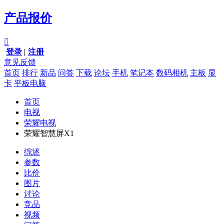
产品报价

登录
|
注册
意见反馈
首页
排行
新品
问答
下载
论坛
手机
笔记本
数码相机
主板
显
卡
平板电脑
首页
电视
荣耀电视
荣耀智慧屏X1
综述
参数
比价
图片
讨论
竞品
视频