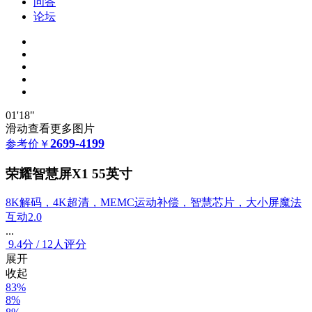
问答
论坛
01'18"
滑动查看更多图片
2699-4199
参考价
￥
荣耀智慧屏X1 55英寸
8K解码，4K超清，MEMC运动补偿，智慧芯片，大小屏魔法
互动2.0
...
9.4
分
/
12人评分
展开
收起
83%
8%