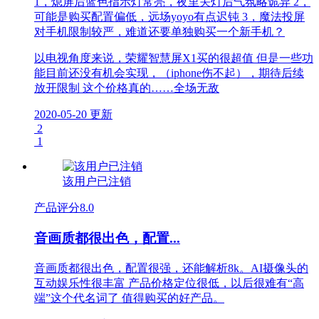
1，熄屏后蓝色指示灯常亮，夜里关灯后气氛略诡异 2，
可能是购买配置偏低，远场yoyo有点迟钝 3，魔法投屏
对手机限制较严，难道还要单独购买一个新手机？
以电视角度来说，荣耀智慧屏X1买的很超值 但是一些功
能目前还没有机会实现，（iphone伤不起），期待后续
放开限制 这个价格真的……全场无敌
2020-05-20 更新
2
1
该用户已注销
产品评分
8.0
音画质都很出色，配置...
音画质都很出色，配置很强，还能解析8k。AI摄像头的
互动娱乐性很丰富 产品价格定位很低，以后很难有“高
端”这个代名词了 值得购买的好产品。