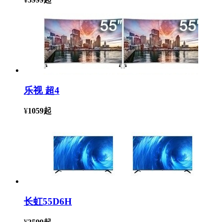
乐视 超4
¥
1059
起
长虹55D6H