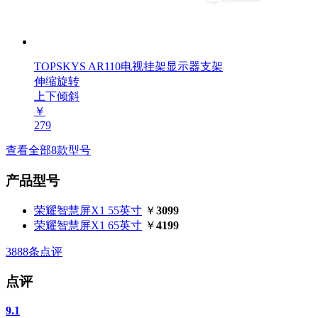
TOPSKYS AR110电视挂架显示器支架
伸缩旋转
上下倾斜
￥
279
查看全部8款型号
产品型号
荣耀智慧屏X1 55英寸
￥
3099
荣耀智慧屏X1 65英寸
￥
4199
3888
条点评
点评
9.1