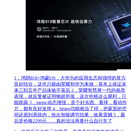
1，鸿鹄818+鸿蒙OS，大华为的应用生态和强悍的算力
良好结合，这也只能由荣耀和华为来做，基本上保证未
来三到五年产品体验不落后 2，荣耀智慧屏一代的画质
表现，就反复被证明物超所值，这次价格这么犀利，只
能跪舔 3，memc动态增强，是个好东西。看球，看动作
片，都有良好发挥 4，histen功能相当了得，把家里的空
间还原到系统内，给出智能调节结果，效果震撼 5，最
后是价格2299元……真的没法再要什么自行车了