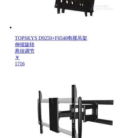
TOPSKYS D9250+F6540电视吊架
伸缩旋转
悬挂调节
￥
1716