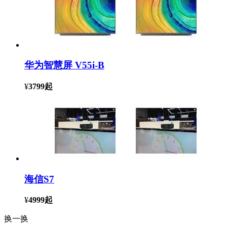
华为智慧屏 V55i-B
¥
3799
起
海信S7
¥
4999
起
换一换