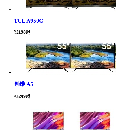
TCL A950C
¥
2198
起
创维 A5
¥
3299
起