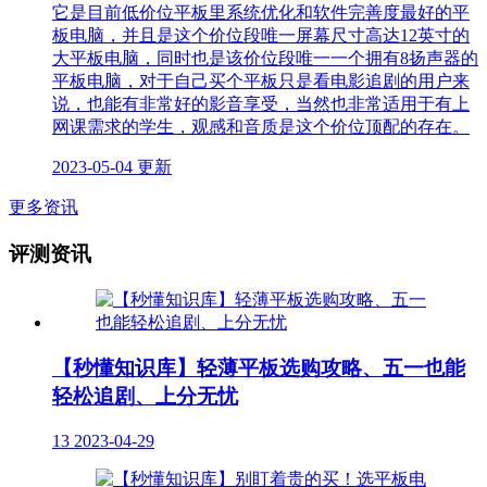
它是目前低价位平板里系统优化和软件完善度最好的平
板电脑，并且是这个价位段唯一屏幕尺寸高达12英寸的
大平板电脑，同时也是该价位段唯一一个拥有8扬声器的
平板电脑，对于自己买个平板只是看电影追剧的用户来
说，也能有非常好的影音享受，当然也非常适用于有上
网课需求的学生，观感和音质是这个价位顶配的存在。
2023-05-04 更新
更多资讯
评测资讯
【秒懂知识库】轻薄平板选购攻略、五一也能
轻松追剧、上分无忧
13
2023-04-29