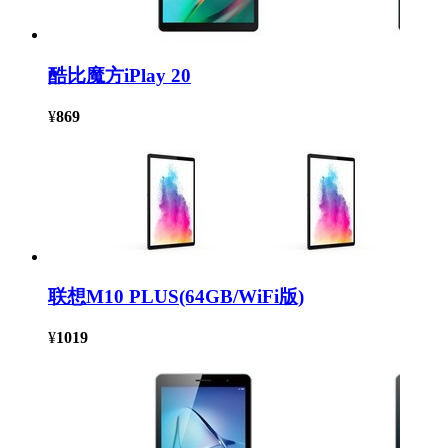
酷比魔方iPlay 20
¥
869
联想M10 PLUS(64GB/WiFi版)
¥
1019