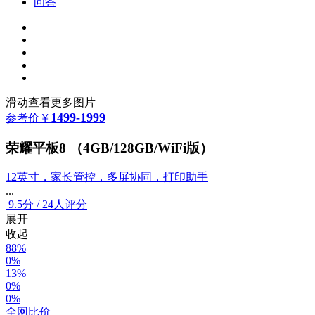
问答
滑动查看更多图片
1499-1999
参考价
￥
荣耀平板8 （4GB/128GB/WiFi版）
12英寸，家长管控，多屏协同，打印助手
...
9.5
分
/
24人评分
展开
收起
88%
0%
13%
0%
0%
全网比价