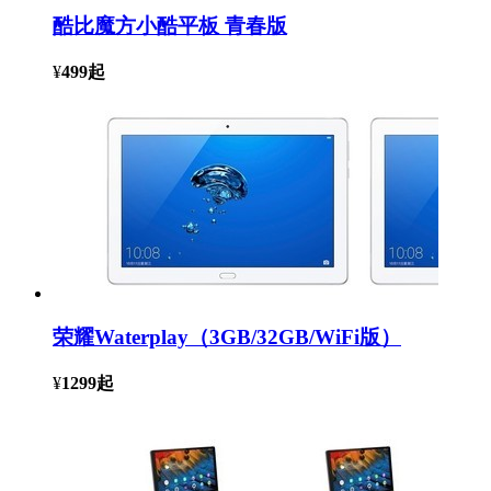
酷比魔方小酷平板 青春版
¥
499
起
荣耀Waterplay（3GB/32GB/WiFi版）
¥
1299
起