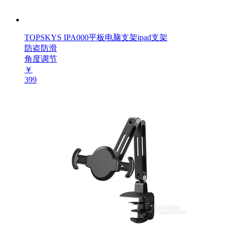
TOPSKYS IPA000平板电脑支架ipad支架
防盗防滑
角度调节
￥
399