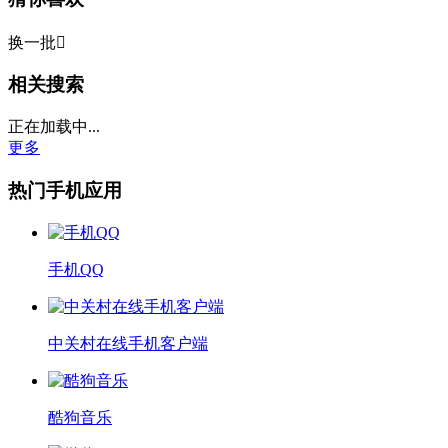
换一批

相关搜索
正在加载中...
更多
热门手机应用
手机QQ
中关村在线手机客户端
酷狗音乐