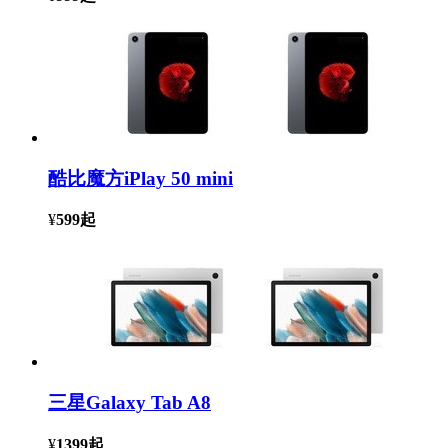
酷比魔方iPlay 50 mini
¥
599
起
三星Galaxy Tab A8
¥
1399
起