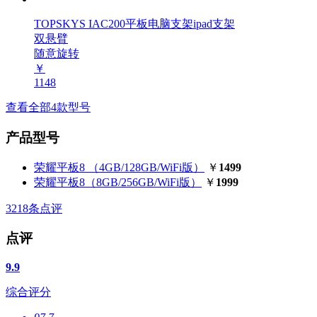
TOPSKYS IAC200平板电脑支架ipad支架
双悬臂
随意旋转
￥
1148
查看全部4款型号
产品型号
荣耀平板8 （4GB/128GB/WiFi版）
￥
1499
荣耀平板8（8GB/256GB/WiFi版）
￥
1999
3218
条点评
点评
9.9
综合评分