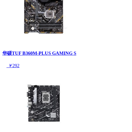
华硕TUF B360M-PLUS GAMING S
￥
292