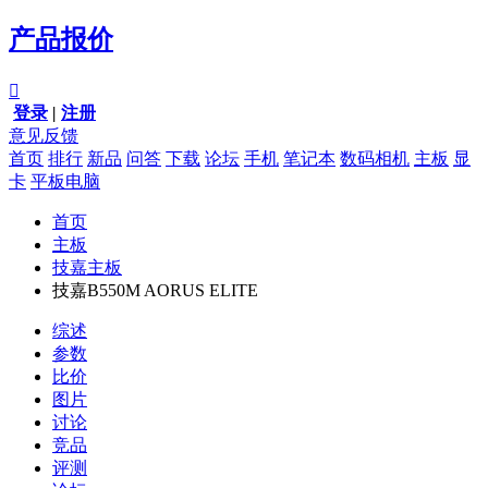
产品报价

登录
|
注册
意见反馈
首页
排行
新品
问答
下载
论坛
手机
笔记本
数码相机
主板
显
卡
平板电脑
首页
主板
技嘉主板
技嘉B550M AORUS ELITE
综述
参数
比价
图片
讨论
竞品
评测