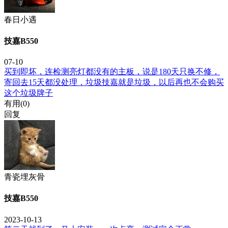
春日小遇
技嘉B550
07-10
买到即坏，连检测亮灯都没有的主板，说是180天只换不修，
寄回去15天都没处理，垃圾技嘉就是垃圾，以后再也不会购买
这个垃圾牌子
有用(
0
)
回复
青瓷埋灰骨
技嘉B550
2023-10-13