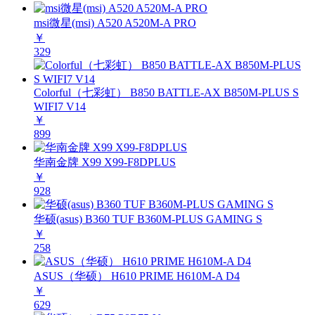
msi微星(msi) A520 A520M-A PRO
￥
329
Colorful（七彩虹） B850 BATTLE-AX B850M-PLUS S
WIFI7 V14
￥
899
华南金牌 X99 X99-F8DPLUS
￥
928
华硕(asus) B360 TUF B360M-PLUS GAMING S
￥
258
ASUS（华硕） H610 PRIME H610M-A D4
￥
629