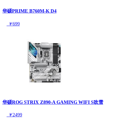
华硕PRIME B760M-K D4
￥
699
华硕ROG STRIX Z890-A GAMING WIFI S吹雪
￥
2499