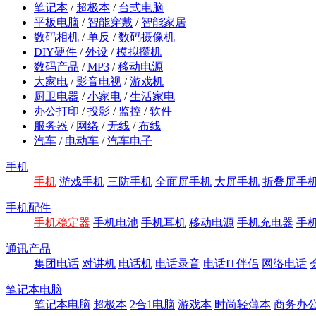
笔记本
/
超极本
/
台式电脑
平板电脑
/
智能穿戴
/
智能家居
数码相机
/
单反
/
数码摄像机
DIY硬件
/
外设
/
模拟攒机
数码产品
/
MP3
/
移动电源
大家电
/
影音电视
/
游戏机
厨卫电器
/
小家电
/
生活家电
办公打印
/
投影
/
监控
/
软件
服务器
/
网络
/
无线
/
布线
汽车
/
电动车
/
汽车电子
手机
手机
游戏手机
三防手机
全面屏手机
大屏手机
折叠屏手
手机配件
手机稳定器
手机电池
手机耳机
移动电源
手机充电器
手
通讯产品
集团电话
对讲机
电话机
电话录音
电话IT伴侣
网络电话
笔记本电脑
笔记本电脑
超极本
2合1电脑
游戏本
时尚轻薄本
商务办