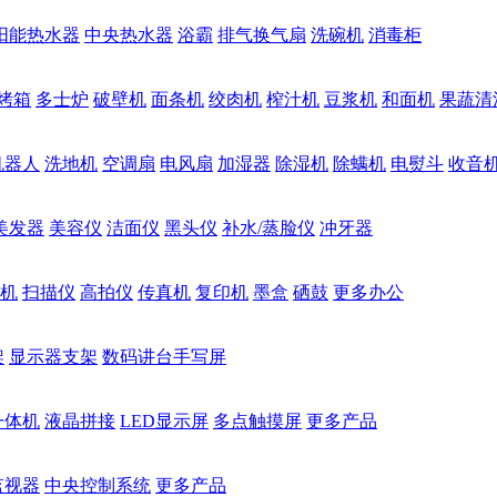
阳能热水器
中央热水器
浴霸
排气换气扇
洗碗机
消毒柜
烤箱
多士炉
破壁机
面条机
绞肉机
榨汁机
豆浆机
和面机
果蔬清
机器人
洗地机
空调扇
电风扇
加湿器
除湿机
除螨机
电熨斗
收音
美发器
美容仪
洁面仪
黑头仪
补水/蒸脸仪
冲牙器
机
扫描仪
高拍仪
传真机
复印机
墨盒
硒鼓
更多办公
架
显示器支架
数码讲台手写屏
一体机
液晶拼接
LED显示屏
多点触摸屏
更多产品
监视器
中央控制系统
更多产品