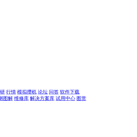
研
行情
模拟攒机
论坛
问答
软件下载
测图解
维修库
解决方案库
试用中心
图赏