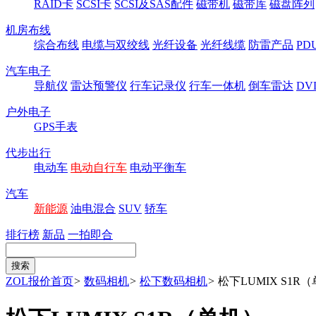
RAID卡
SCSI卡
SCSI及SAS配件
磁带机
磁带库
磁盘阵列
机房布线
综合布线
电缆与双绞线
光纤设备
光纤线缆
防雷产品
P
汽车电子
导航仪
雷达预警仪
行车记录仪
行车一体机
倒车雷达
DV
户外电子
GPS手表
代步出行
电动车
电动自行车
电动平衡车
汽车
新能源
油电混合
SUV
轿车
排行榜
新品
一拍即合
ZOL报价首页
>
数码相机
>
松下数码相机
>
松下LUMIX S1R