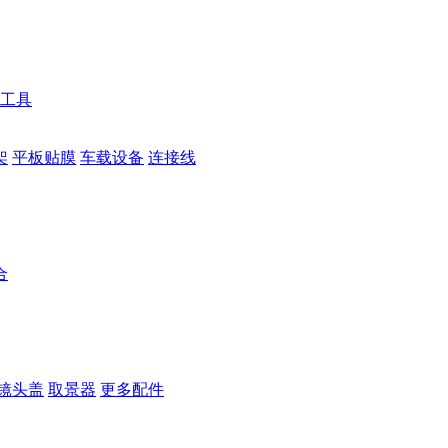
工具
架
平板贴膜
车载设备
连接线
合
镜头盖
取景器
更多配件