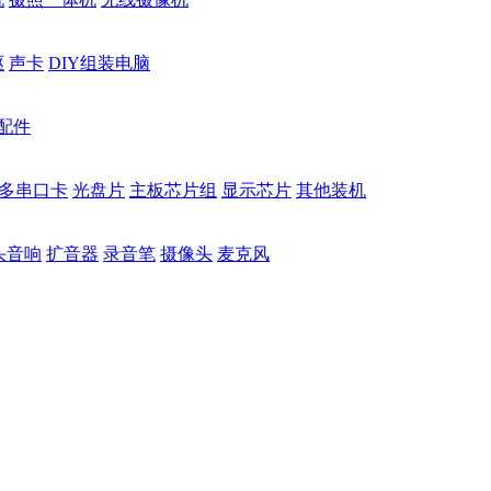
驱
声卡
DIY组装电脑
配件
多串口卡
光盘片
主板芯片组
显示芯片
其他装机
头音响
扩音器
录音笔
摄像头
麦克风