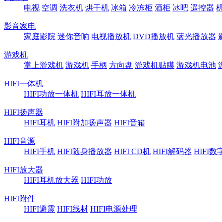
电视
空调
洗衣机
烘干机
冰箱
冷冻柜
酒柜
冰吧
遥控器
影音家电
家庭影院
迷你音响
电视播放机
DVD播放机
蓝光播放器
游戏机
掌上游戏机
游戏机
手柄
方向盘
游戏机贴膜
游戏机电池
HIFI一体机
HIFI功放一体机
HIFI耳放一体机
HIFI扬声器
HIFI耳机
HIFI附加扬声器
HIFI音箱
HIFI音源
HIFI手机
HIFI随身播放器
HIFI CD机
HIFI解码器
HIFI
HIFI放大器
HIFI耳机放大器
HIFI功放
HIFI附件
HIFI避震
HIFI线材
HIFI电源处理