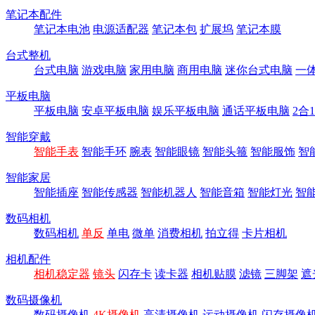
笔记本配件
笔记本电池
电源适配器
笔记本包
扩展坞
笔记本膜
台式整机
台式电脑
游戏电脑
家用电脑
商用电脑
迷你台式电脑
一
平板电脑
平板电脑
安卓平板电脑
娱乐平板电脑
通话平板电脑
2合
智能穿戴
智能手表
智能手环
腕表
智能眼镜
智能头箍
智能服饰
智
智能家居
智能插座
智能传感器
智能机器人
智能音箱
智能灯光
智
数码相机
数码相机
单反
单电
微单
消费相机
拍立得
卡片相机
相机配件
相机稳定器
镜头
闪存卡
读卡器
相机贴膜
滤镜
三脚架
遮
数码摄像机
数码摄像机
4K摄像机
高清摄像机
运动摄像机
闪存摄像