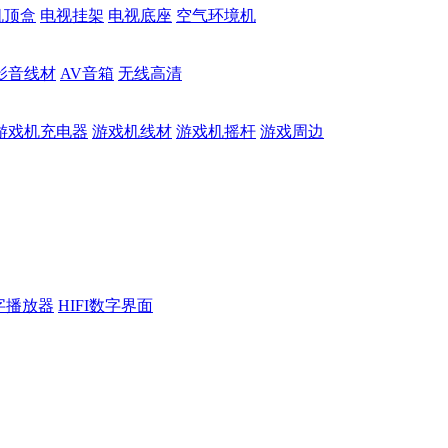
机顶盒
电视挂架
电视底座
空气环境机
影音线材
AV音箱
无线高清
游戏机充电器
游戏机线材
游戏机摇杆
游戏周边
数字播放器
HIFI数字界面