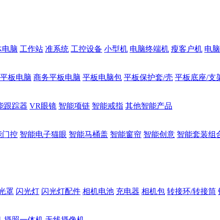
体电脑
工作站
准系统
工控设备
小型机
电脑终端机
瘦客户机
电脑
1平板电脑
商务平板电脑
平板电脑包
平板保护套/壳
平板底座/支
能跟踪器
VR眼镜
智能项链
智能戒指
其他智能产品
能门控
智能电子猫眼
智能马桶盖
智能窗帘
智能创意
智能套装组
光罩
闪光灯
闪光灯配件
相机电池
充电器
相机包
转接环/转接筒
机
摄照一体机
无线摄像机