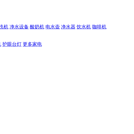
洗机
净水设备
酸奶机
电水壶
净水器
饮水机
咖啡机
机
护眼台灯
更多家电