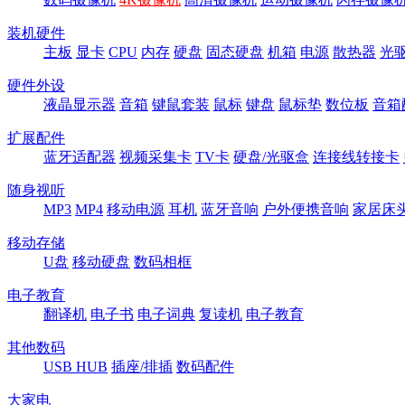
装机硬件
主板
显卡
CPU
内存
硬盘
固态硬盘
机箱
电源
散热器
光
硬件外设
液晶显示器
音箱
键鼠套装
鼠标
键盘
鼠标垫
数位板
音箱
扩展配件
蓝牙适配器
视频采集卡
TV卡
硬盘/光驱盒
连接线转接卡
随身视听
MP3
MP4
移动电源
耳机
蓝牙音响
户外便携音响
家居床
移动存储
U盘
移动硬盘
数码相框
电子教育
翻译机
电子书
电子词典
复读机
电子教育
其他数码
USB HUB
插座/排插
数码配件
大家电