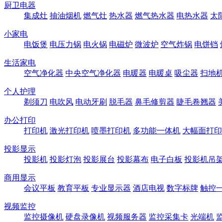
厨卫电器
集成灶
抽油烟机
燃气灶
热水器
燃气热水器
电热水器
太
小家电
电饭煲
电压力锅
电火锅
电磁炉
微波炉
空气炸锅
电饼铛
生活家电
空气净化器
中央空气净化器
电暖器
电暖桌
吸尘器
扫地
个人护理
剃须刀
电吹风
电动牙刷
脱毛器
鼻毛修剪器
睫毛卷翘器
办公打印
打印机
激光打印机
喷墨打印机
多功能一体机
大幅面打印
投影显示
投影机
投影灯泡
投影展台
投影幕布
电子白板
投影机吊
商用显示
会议平板
教育平板
专业显示器
酒店电视
数字标牌
触控
视频监控
监控摄像机
硬盘录像机
视频服务器
监控采集卡
光端机