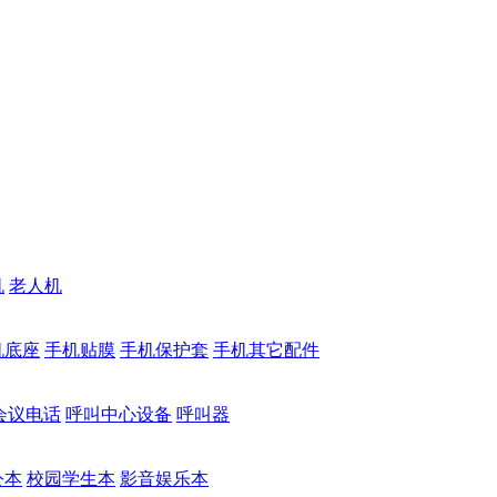
机
老人机
机底座
手机贴膜
手机保护套
手机其它配件
会议电话
呼叫中心设备
呼叫器
公本
校园学生本
影音娱乐本