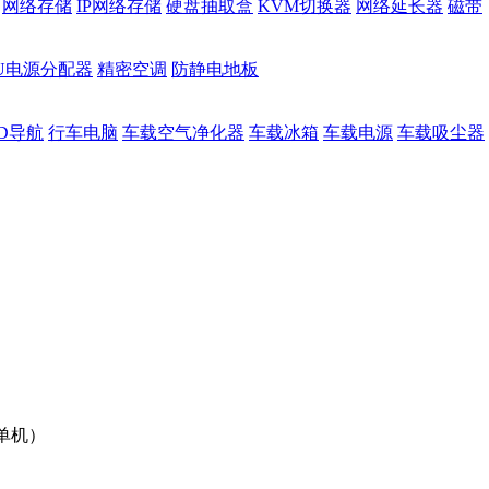
网络存储
IP网络存储
硬盘抽取盒
KVM切换器
网络延长器
磁带
DU电源分配器
精密空调
防静电地板
D导航
行车电脑
车载空气净化器
车载冰箱
车载电源
车载吸尘器
（单机）