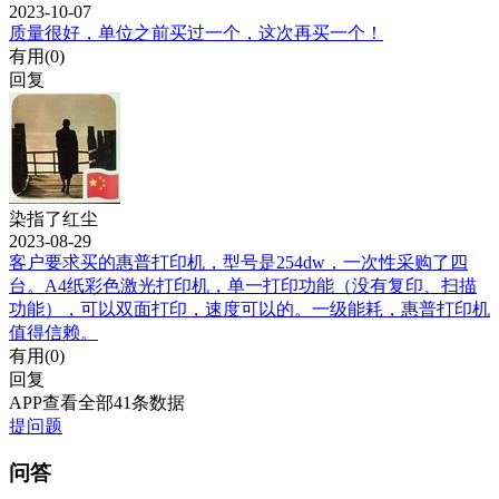
2023-10-07
质量很好，单位之前买过一个，这次再买一个！
有用(
0
)
回复
染指了红尘
2023-08-29
客户要求买的惠普打印机，型号是254dw，一次性采购了四
台。A4纸彩色激光打印机，单一打印功能（没有复印、扫描
功能），可以双面打印，速度可以的。一级能耗，惠普打印机
值得信赖。
有用(
0
)
回复
APP查看全部41条数据
提问题
问答