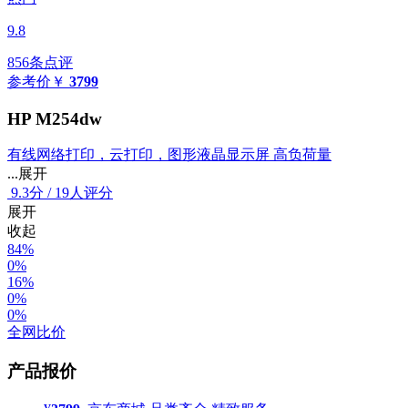
9.8
856条点评
参考价
￥
3799
HP M254dw
有线网络打印，云打印，图形液晶显示屏 高负荷量
...展开
9.3
分
/
19人评分
展开
收起
84%
0%
16%
0%
0%
全网比价
产品报价