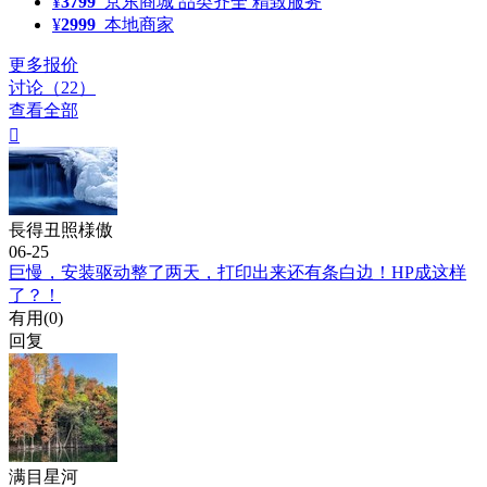
¥
3799
京东商城
品类齐全 精致服务
¥
2999
本地商家
更多报价
讨论（22）
查看全部

長得丑照様傲
06-25
巨慢，安装驱动整了两天，打印出来还有条白边！HP成这样
了？！
有用(
0
)
回复
满目星河