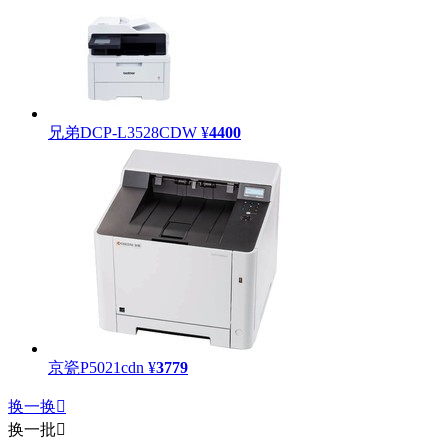
兄弟DCP-L3528CDW
¥
4400
京瓷P5021cdn
¥
3779
换一换

换一批
