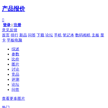
产品报价

登录
|
注册
意见反馈
首页
排行
新品
问答
下载
论坛
手机
笔记本
数码相机
主板
显
卡
平板电脑
综述
参数
比价
图片
讨论
竞品
评测
论坛
问答
查看更多图片
热门