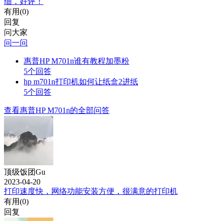
细，好评！
有用(
0
)
回复
问大家
问一问
惠普HP M701n谁有教程加墨粉
5个回答
hp m701n打印机如何让纸盒2进纸
5个回答
查看惠普HP M701n的全部问答
顶级饭团Gu
2023-04-20
打印速度快，网络功能安装方便，很满意的打印机
有用(
0
)
回复