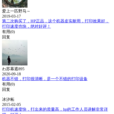
爱上一匹野马～
2019-03-17
第二次购买了，HP正品，这个机器皮实耐用，打印效果好，
打印速度也快，绝对好评！
有用(
0
)
回复
わ苏幕遮895
2020-09-18
机器不错，打印很清晰，是一个不错的打印设备
有用(
0
)
回复
冰汐柘
2015-02-05
打印机速度快，打出来的质量高，hp的工作人员讲解非常详