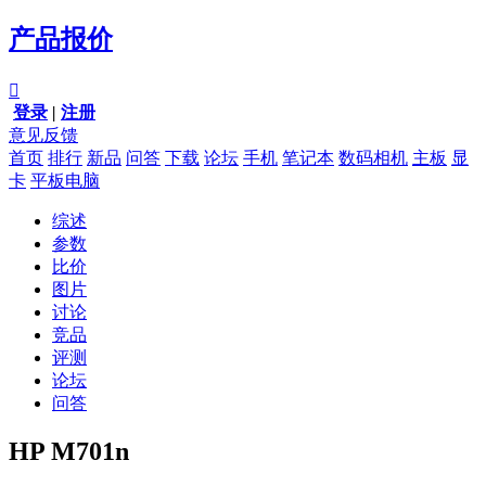
产品报价

登录
|
注册
意见反馈
首页
排行
新品
问答
下载
论坛
手机
笔记本
数码相机
主板
显
卡
平板电脑
综述
参数
比价
图片
讨论
竞品
评测
论坛
问答
HP M701n