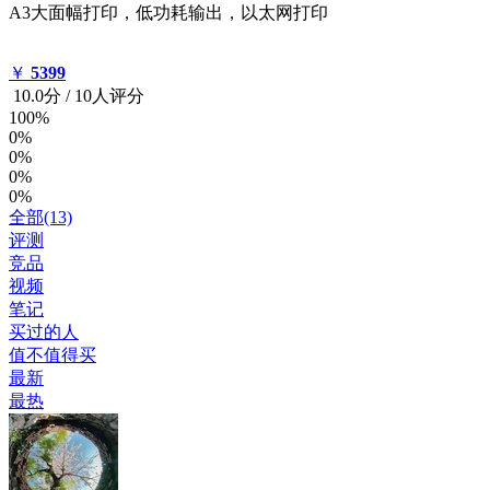
A3大面幅打印，低功耗输出，以太网打印
￥
5399
10.0
分
/
10人评分
100%
0%
0%
0%
0%
全部(13)
评测
竞品
视频
笔记
买过的人
值不值得买
最新
最热