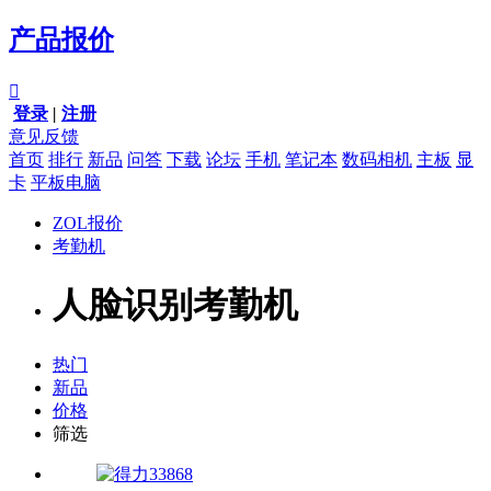
产品报价

登录
|
注册
意见反馈
首页
排行
新品
问答
下载
论坛
手机
笔记本
数码相机
主板
显
卡
平板电脑
ZOL报价
考勤机
人脸识别考勤机
热门
新品
价格
筛选