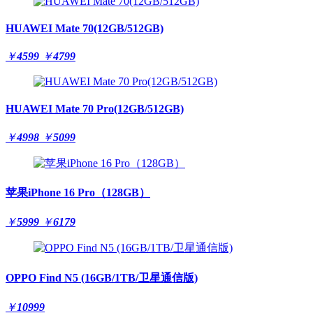
HUAWEI Mate 70(12GB/512GB)
￥
4599
￥
4799
HUAWEI Mate 70 Pro(12GB/512GB)
￥
4998
￥
5099
苹果iPhone 16 Pro（128GB）
￥
5999
￥
6179
OPPO Find N5 (16GB/1TB/卫星通信版)
￥
10999