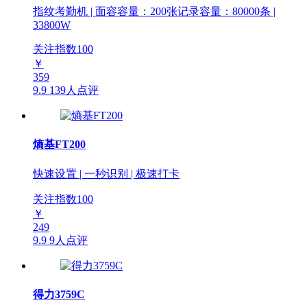
指纹考勤机 | 面容容量：200张记录容量：80000条 |
33800W
关注指数
100
￥
359
9.9
139人点评
熵基FT200
快速设置 | 一秒识别 | 极速打卡
关注指数
100
￥
249
9.9
9人点评
得力3759C