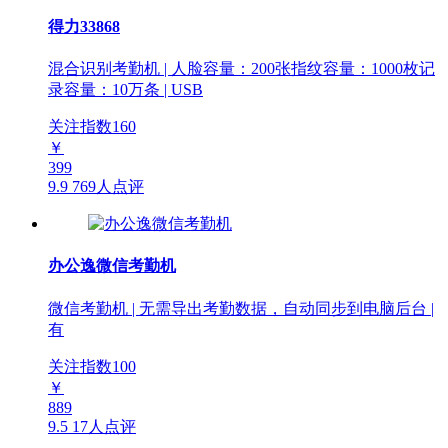
得力33868
混合识别考勤机 | 人脸容量：200张指纹容量：1000枚记
录容量：10万条 | USB
关注指数
160
￥
399
9.9
769人点评
办公逸微信考勤机
微信考勤机 | 无需导出考勤数据，自动同步到电脑后台 |
有
关注指数
100
￥
889
9.5
17人点评