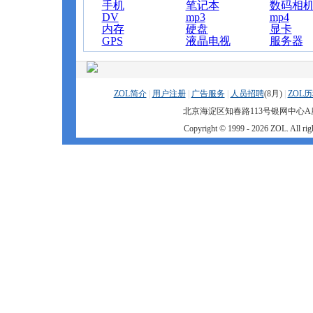
手机
笔记本
数码相
DV
mp3
mp4
内存
硬盘
显卡
GPS
液晶电视
服务器
ZOL简介
|
用户注册
|
广告服务
|
人员招聘
(
8月)
|
ZOL
北京海淀区知春路113号银网中心A座9F
Copyright © 1999 -
2026 ZOL. All