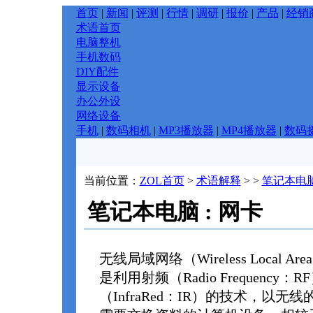
首页
|
新闻
|
评测
|
行情
|
调研
|
报价
|
产品
|
经销
术语首页
电脑整机
手机数码
DIY配件
显示设备
办公外设
网络设备
手机
|
数码相机
|
MP3播放器
|
MP4播放器
|
数码
当前位置：
ZOL首页
>
术语解释
>
>
笔记本电
笔记本电脑 : 网卡
无线局域网络（Wireless Local Are
是利用射频（Radio Frequency
（InfraRed：IR）的技术，以