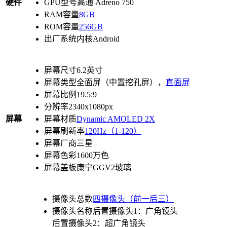
硬件
GPU型号
高通 Adreno 750
RAM容量
8GB
ROM容量
256GB
出厂系统内核
Android
屏幕尺寸
6.2英寸
屏幕类型
全面屏（中置挖孔屏），
直面屏
屏幕比例
19.5:9
分辨率
2340x1080px
屏幕
屏幕材质
Dynamic AMOLED 2X
屏幕刷新率
120Hz（1-120）
屏幕厂商
三星
屏幕色彩
1600万色
屏幕盖板
康宁GGV2玻璃
摄像头总数
四摄像头（前一后三）
摄像头名称
后置摄像头1：广角镜头
后置摄像头2：超广角镜头