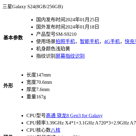
三星Galaxy S24(8GB/256GB)
国内发布时间
2024年01月25日
国外发布时间
2024年01月18日
产品型号
SM-S9210
基本参数
使用场景
拍照手机
，
智能手机
，
4G手机
，
快充
机身颜色
浅珀黄
指纹识别
屏幕指纹识别
长度
147mm
宽度
70.6mm
外形
厚度
7.6mm
重量
167g
CPU型号
高通 骁龙8 Gen3 for Galaxy
CPU频率
3.39GHz X4*1+3.1GHz A720*3+2.9GHz A7
CPU核心数
八核