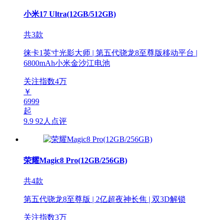
小米17 Ultra(12GB/512GB)
共3款
徕卡1英寸光影大师 | 第五代骁龙8至尊版移动平台 |
6800mAh小米金沙江电池
关注指数
4
万
￥
6999
起
9.9
92人点评
荣耀Magic8 Pro(12GB/256GB)
共4款
第五代骁龙8至尊版 | 2亿超夜神长焦 | 双3D解锁
关注指数
3
万