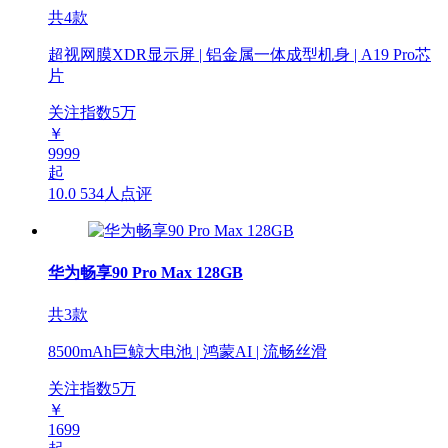
共4款
超视网膜XDR显示屏 | 铝金属一体成型机身 | A19 Pro芯
片
关注指数
5
万
￥
9999
起
10.0
534人点评
华为畅享90 Pro Max 128GB
共3款
8500mAh巨鲸大电池 | 鸿蒙AI | 流畅丝滑
关注指数
5
万
￥
1699