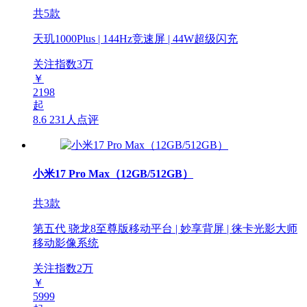
共5款
天玑1000Plus | 144Hz竞速屏 | 44W超级闪充
关注指数
3
万
￥
2198
起
8.6
231人点评
小米17 Pro Max（12GB/512GB）
共3款
第五代 骁龙8至尊版移动平台 | 妙享背屏 | 徕卡光影大师
移动影像系统
关注指数
2
万
￥
5999