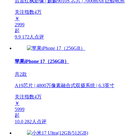
后置红枫影像 | 麒麟9010S 芯片 | 7000mAh 巨鲸电池
关注指数
4
万
￥
2999
起
9.9
172人点评
苹果iPhone 17（256GB）
共2款
A19芯片 | 4800万像素融合式双摄系统 | 6.3英寸
关注指数
4
万
￥
5999
起
10.0
282人点评