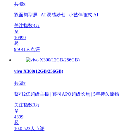
共4款
双面阔型屏 | AI 灵感妙创 | 小艺伴随式 AI
关注指数
3
万
￥
10999
起
9.9
41人点评
vivo X300(12GB/256GB)
共5款
蔡司2亿超级主摄 | 蔡司APO超级长焦 | 5年持久流畅
关注指数
3
万
￥
4399
起
10.0
523人点评