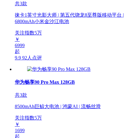
共3款
徕卡1英寸光影大师 | 第五代骁龙8至尊版移动平台 |
6800mAh小米金沙江电池
关注指数
5
万
￥
6999
起
9.9
92人点评
华为畅享90 Pro Max 128GB
共3款
8500mAh巨鲸大电池 | 鸿蒙AI | 流畅丝滑
关注指数
5
万
￥
1699
起