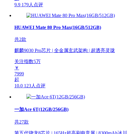
9.9
179人点评
HUAWEI Mate 80 Pro Max(16GB/512GB)
共2款
麒麟9030 Pro芯片 | 全金属玄武架构 | 超透亮灵珑
关注指数
5
万
￥
7999
起
10.0
123人点评
一加Ace 6T(12GB/256GB)
共27款
第五代骁龙8芯片 | 165Hz超高刷电竞屏 | 8300mAh冰川