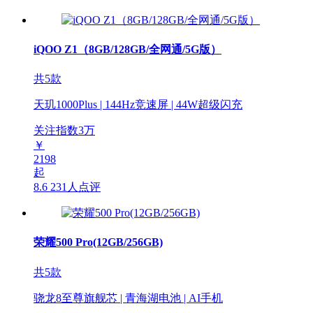
iQOO Z1（8GB/128GB/全网通/5G版）
共5款
天玑1000Plus | 144Hz竞速屏 | 44W超级闪充
关注指数
3
万
￥
2198
起
8.6
231人点评
荣耀500 Pro(12GB/256GB)
共5款
骁龙8至尊旗舰芯 | 青海湖电池 | AI手机