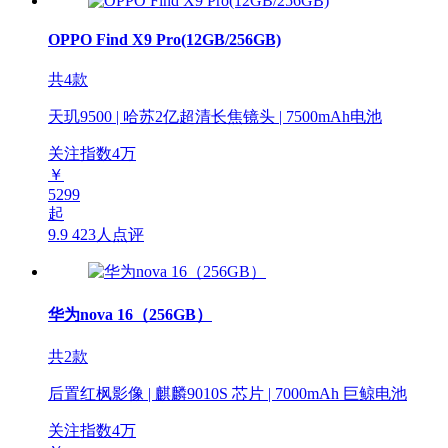
OPPO Find X9 Pro(12GB/256GB)
共4款
天玑9500 | 哈苏2亿超清长焦镜头 | 7500mAh电池
关注指数
4
万
￥
5299
起
9.9
423人点评
华为nova 16（256GB）
共2款
后置红枫影像 | 麒麟9010S 芯片 | 7000mAh 巨鲸电池
关注指数
4
万