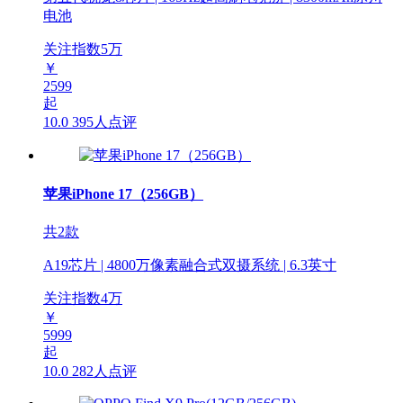
电池
关注指数
5
万
￥
2599
起
10.0
395人点评
苹果iPhone 17（256GB）
共2款
A19芯片 | 4800万像素融合式双摄系统 | 6.3英寸
关注指数
4
万
￥
5999
起
10.0
282人点评