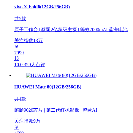
vivo X Fold6(12GB/256GB)
共5款
原子工作台 | 蔡司2亿超级主摄 | 等效7000mAh蓝海电池
关注指数
13
万
￥
7999
起
10.0
359人点评
HUAWEI Mate 80(12GB/256GB)
共4款
麒麟9020芯片 | 第二代红枫影像 | 鸿蒙AI
关注指数
9
万
￥