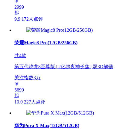
￥
2999
起
9.9
172人点评
荣耀Magic8 Pro(12GB/256GB)
共4款
第五代骁龙8至尊版 | 2亿超夜神长焦 | 双3D解锁
关注指数
3
万
￥
5699
起
10.0
227人点评
华为Pura X Max(12GB/512GB)