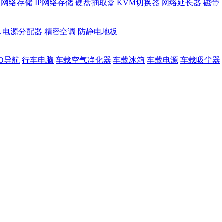
网络存储
IP网络存储
硬盘抽取盒
KVM切换器
网络延长器
磁带
DU电源分配器
精密空调
防静电地板
D导航
行车电脑
车载空气净化器
车载冰箱
车载电源
车载吸尘器