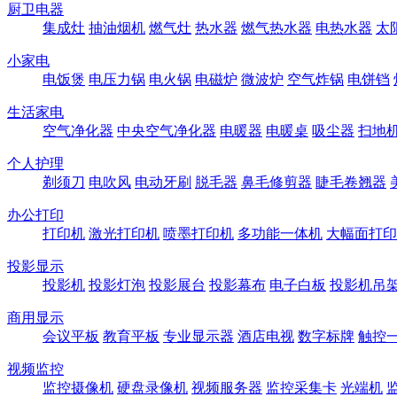
厨卫电器
集成灶
抽油烟机
燃气灶
热水器
燃气热水器
电热水器
太
小家电
电饭煲
电压力锅
电火锅
电磁炉
微波炉
空气炸锅
电饼铛
生活家电
空气净化器
中央空气净化器
电暖器
电暖桌
吸尘器
扫地
个人护理
剃须刀
电吹风
电动牙刷
脱毛器
鼻毛修剪器
睫毛卷翘器
办公打印
打印机
激光打印机
喷墨打印机
多功能一体机
大幅面打印
投影显示
投影机
投影灯泡
投影展台
投影幕布
电子白板
投影机吊
商用显示
会议平板
教育平板
专业显示器
酒店电视
数字标牌
触控
视频监控
监控摄像机
硬盘录像机
视频服务器
监控采集卡
光端机