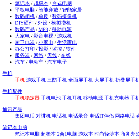
笔记本
/
超极本
/
台式电脑
平板电脑
/
智能穿戴
/
智能家居
数码相机
/
单反
/
数码摄像机
DIY硬件
/
外设
/
模拟攒机
数码产品
/
MP3
/
移动电源
大家电
/
影音电视
/
游戏机
厨卫电器
/
小家电
/
生活家电
办公打印
/
投影
/
监控
/
软件
服务器
/
网络
/
无线
/
布线
汽车
/
电动车
/
汽车电子
手机
手机
游戏手机
三防手机
全面屏手机
大屏手机
折叠屏手
手机配件
手机稳定器
手机电池
手机耳机
移动电源
手机充电器
手
通讯产品
集团电话
对讲机
电话机
电话录音
电话IT伴侣
网络电话
笔记本电脑
笔记本电脑
超极本
2合1电脑
游戏本
时尚轻薄本
商务办