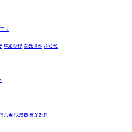
工具
架
平板贴膜
车载设备
连接线
合
镜头盖
取景器
更多配件