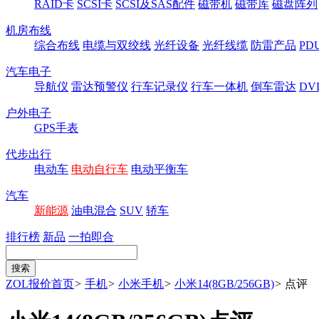
RAID卡
SCSI卡
SCSI及SAS配件
磁带机
磁带库
磁盘阵列
机房布线
综合布线
电缆与双绞线
光纤设备
光纤线缆
防雷产品
P
汽车电子
导航仪
雷达预警仪
行车记录仪
行车一体机
倒车雷达
DV
户外电子
GPS手表
代步出行
电动车
电动自行车
电动平衡车
汽车
新能源
油电混合
SUV
轿车
排行榜
新品
一拍即合
ZOL报价首页
>
手机
>
小米手机
>
小米14(8GB/256GB)
>
点评