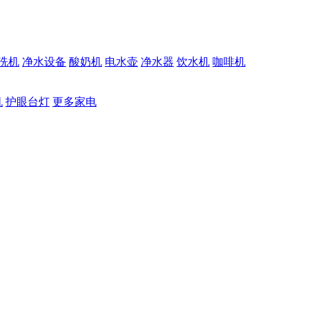
洗机
净水设备
酸奶机
电水壶
净水器
饮水机
咖啡机
机
护眼台灯
更多家电