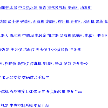
阳能热水器
中央热水器
浴霸
排气换气扇
洗碗机
消毒柜
烤箱
多士炉
破壁机
面条机
绞肉机
榨汁机
豆浆机
和面机
果蔬清
机器人
洗地机
空调扇
电风扇
加湿器
除湿机
除螨机
电熨斗
收音
美发器
美容仪
洁面仪
黑头仪
补水/蒸脸仪
冲牙器
机
扫描仪
高拍仪
传真机
复印机
墨盒
硒鼓
更多办公
架
显示器支架
数码讲台手写屏
一体机
液晶拼接
LED显示屏
多点触摸屏
更多产品
监视器
中央控制系统
更多产品