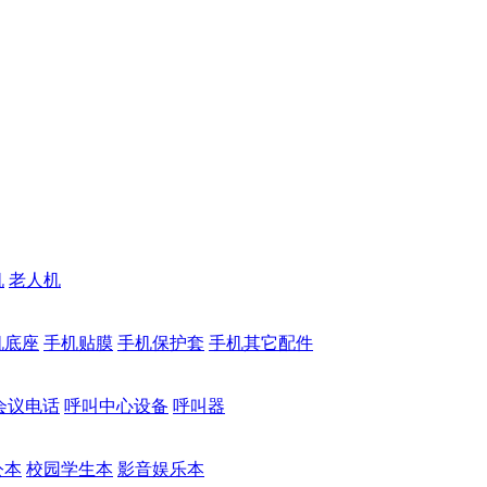
机
老人机
机底座
手机贴膜
手机保护套
手机其它配件
会议电话
呼叫中心设备
呼叫器
公本
校园学生本
影音娱乐本