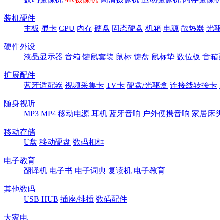
装机硬件
主板
显卡
CPU
内存
硬盘
固态硬盘
机箱
电源
散热器
光
硬件外设
液晶显示器
音箱
键鼠套装
鼠标
键盘
鼠标垫
数位板
音箱
扩展配件
蓝牙适配器
视频采集卡
TV卡
硬盘/光驱盒
连接线转接卡
随身视听
MP3
MP4
移动电源
耳机
蓝牙音响
户外便携音响
家居床
移动存储
U盘
移动硬盘
数码相框
电子教育
翻译机
电子书
电子词典
复读机
电子教育
其他数码
USB HUB
插座/排插
数码配件
大家电