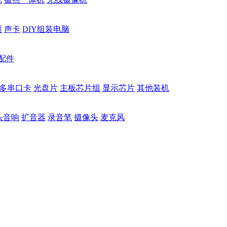
驱
声卡
DIY组装电脑
配件
多串口卡
光盘片
主板芯片组
显示芯片
其他装机
头音响
扩音器
录音笔
摄像头
麦克风