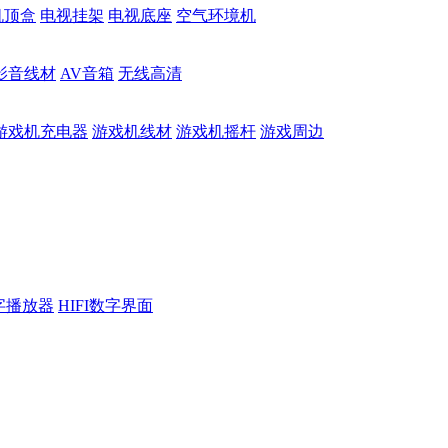
机顶盒
电视挂架
电视底座
空气环境机
影音线材
AV音箱
无线高清
游戏机充电器
游戏机线材
游戏机摇杆
游戏周边
数字播放器
HIFI数字界面