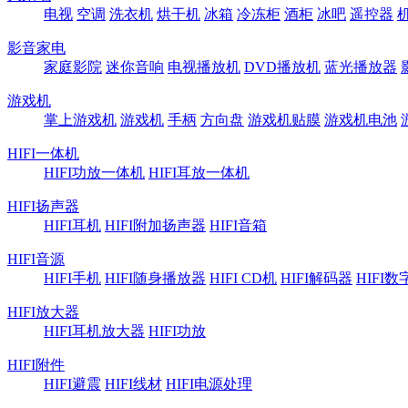
电视
空调
洗衣机
烘干机
冰箱
冷冻柜
酒柜
冰吧
遥控器
影音家电
家庭影院
迷你音响
电视播放机
DVD播放机
蓝光播放器
游戏机
掌上游戏机
游戏机
手柄
方向盘
游戏机贴膜
游戏机电池
HIFI一体机
HIFI功放一体机
HIFI耳放一体机
HIFI扬声器
HIFI耳机
HIFI附加扬声器
HIFI音箱
HIFI音源
HIFI手机
HIFI随身播放器
HIFI CD机
HIFI解码器
HIFI
HIFI放大器
HIFI耳机放大器
HIFI功放
HIFI附件
HIFI避震
HIFI线材
HIFI电源处理