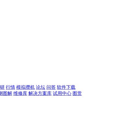
研
行情
模拟攒机
论坛
问答
软件下载
测图解
维修库
解决方案库
试用中心
图赏