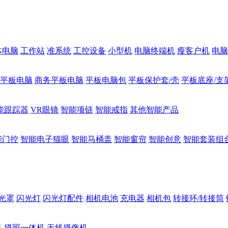
体电脑
工作站
准系统
工控设备
小型机
电脑终端机
瘦客户机
电脑
1平板电脑
商务平板电脑
平板电脑包
平板保护套/壳
平板底座/支
能跟踪器
VR眼镜
智能项链
智能戒指
其他智能产品
能门控
智能电子猫眼
智能马桶盖
智能窗帘
智能创意
智能套装组
光罩
闪光灯
闪光灯配件
相机电池
充电器
相机包
转接环/转接筒
机
摄照一体机
无线摄像机