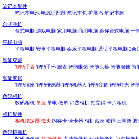
笔记本配件
笔记本电池
电源适配器
笔记本包
扩展坞
笔记本膜
台式整机
台式电脑
游戏电脑
家用电脑
商用电脑
迷你台式电脑
一
平板电脑
平板电脑
安卓平板电脑
娱乐平板电脑
通话平板电脑
2合
智能穿戴
智能手表
智能手环
腕表
智能眼镜
智能头箍
智能服饰
智
智能家居
智能插座
智能传感器
智能机器人
智能音箱
智能灯光
智
数码相机
数码相机
单反
单电
微单
消费相机
拍立得
卡片相机
相机配件
相机稳定器
镜头
闪存卡
读卡器
相机贴膜
滤镜
三脚架
遮
数码摄像机
数码摄像机
4K摄像机
高清摄像机
运动摄像机
闪存摄像