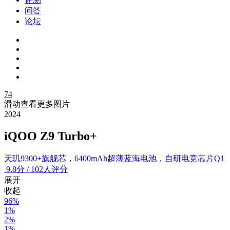
问答
论坛
74
滑动查看更多图片
2024
iQOO Z9 Turbo+
天玑9300+旗舰芯，6400mAh超薄蓝海电池，自研电竞芯片Q1
9.8
分
/
102人评分
展开
收起
96%
1%
2%
1%