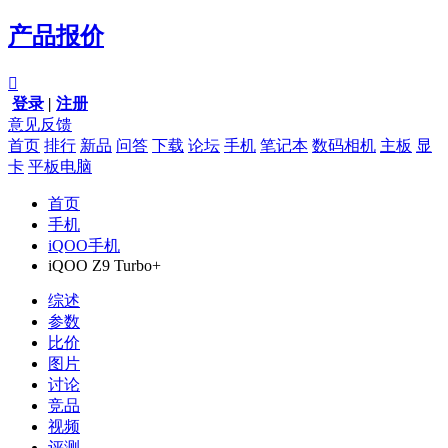
产品报价

登录
|
注册
意见反馈
首页
排行
新品
问答
下载
论坛
手机
笔记本
数码相机
主板
显
卡
平板电脑
首页
手机
iQOO手机
iQOO Z9 Turbo+
综述
参数
比价
图片
讨论
竞品
视频
评测