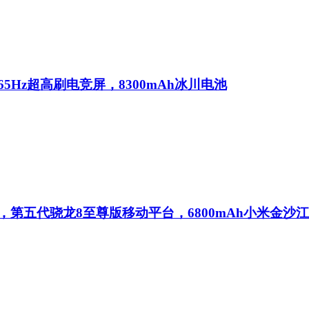
5Hz超高刷电竞屏，8300mAh冰川电池
，第五代骁龙8至尊版移动平台，6800mAh小米金沙