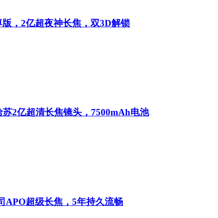
尊版，2亿超夜神长焦，双3D解锁
哈苏2亿超清长焦镜头，7500mAh电池
司APO超级长焦，5年持久流畅