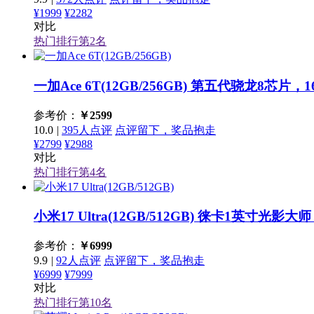
¥1999
¥2282
对比
热门排行第
2
名
一加Ace 6T(12GB/256GB)
第五代骁龙8芯片，16
参考价：
￥
2599
10.0
|
395人点评
点评留下，奖品抱走
¥2799
¥2988
对比
热门排行第
4
名
小米17 Ultra(12GB/512GB)
徕卡1英寸光影大师
参考价：
￥
6999
9.9
|
92人点评
点评留下，奖品抱走
¥6999
¥7999
对比
热门排行第
10
名