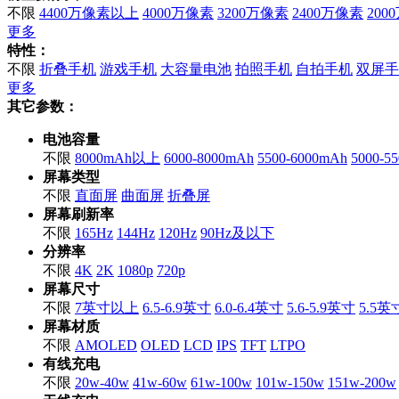
不限
4400万像素以上
4000万像素
3200万像素
2400万像素
200
更多
特性：
不限
折叠手机
游戏手机
大容量电池
拍照手机
自拍手机
双屏手
更多
其它参数：
电池容量
不限
8000mAh以上
6000-8000mAh
5500-6000mAh
5000-5
屏幕类型
不限
直面屏
曲面屏
折叠屏
屏幕刷新率
不限
165Hz
144Hz
120Hz
90Hz及以下
分辨率
不限
4K
2K
1080p
720p
屏幕尺寸
不限
7英寸以上
6.5-6.9英寸
6.0-6.4英寸
5.6-5.9英寸
5.5
屏幕材质
不限
AMOLED
OLED
LCD
IPS
TFT
LTPO
有线充电
不限
20w-40w
41w-60w
61w-100w
101w-150w
151w-200w