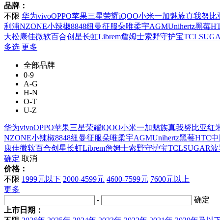
品牌：
不限
华为
vivo
OPPO
苹果
三星
荣耀
iQOO
小米
一加
魅族
真我
努比
利浦
NZONE
小辣椒
8848
纽曼
征服
朵唯
柔宇
AGM
Unihertz
黑莓
H
大松
康佳
微软
百合
创星
长虹
Librem
詹姆士
索野
守护宝
TCL
SUG
多选
更多
全部品牌
0-9
A-G
H-N
O-T
U-Z
华为
vivo
OPPO
苹果
三星
荣耀
iQOO
小米
一加
魅族
真我
努比亚
红
NZONE
小辣椒
8848
纽曼
征服
朵唯
柔宇
AGM
Unihertz
黑莓
HTC
中
康佳
微软
百合
创星
长虹
Librem
詹姆士
索野
守护宝
TCL
SUGAR
波
确定
取消
价格：
不限
1999元以下
2000-4599元
4600-7599元
7600元以上
更多
-
确定
上市日期：