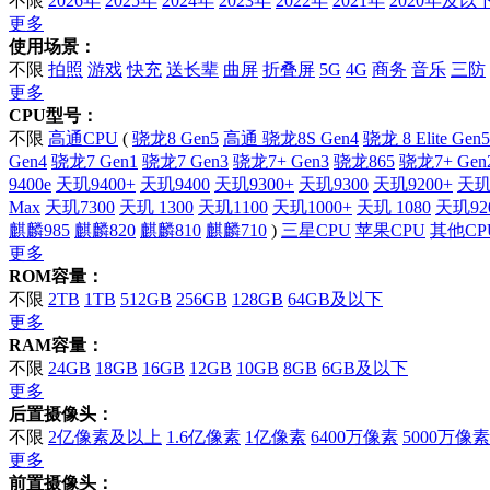
不限
2026年
2025年
2024年
2023年
2022年
2021年
2020年及以
更多
使用场景：
不限
拍照
游戏
快充
送长辈
曲屏
折叠屏
5G
4G
商务
音乐
三防
更多
CPU型号：
不限
高通CPU
(
骁龙8 Gen5
高通 骁龙8S Gen4
骁龙 8 Elite Gen5
Gen4
骁龙7 Gen1
骁龙7 Gen3
骁龙7+ Gen3
骁龙865
骁龙7+ Gen
9400e
天玑9400+
天玑9400
天玑9300+
天玑9300
天玑9200+
天玑
Max
天玑7300
天玑 1300
天玑1100
天玑1000+
天玑 1080
天玑92
麒麟985
麒麟820
麒麟810
麒麟710
)
三星CPU
苹果CPU
其他CP
更多
ROM容量：
不限
2TB
1TB
512GB
256GB
128GB
64GB及以下
更多
RAM容量：
不限
24GB
18GB
16GB
12GB
10GB
8GB
6GB及以下
更多
后置摄像头：
不限
2亿像素及以上
1.6亿像素
1亿像素
6400万像素
5000万像素
更多
前置摄像头：