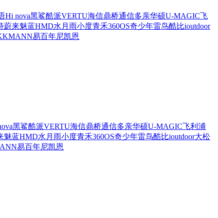
语
Hi nova
黑鲨
酷派
VERTU
海信
鼎桥通信
多亲
华硕
U-MAGIC
飞
特
蔚来
魅蓝
HMD
水月雨
小度青禾
360OS奇少年
雷鸟
酷比
ioutdoor
KK
MANN
易百年
尼凯恩
nova
黑鲨
酷派
VERTU
海信
鼎桥通信
多亲
华硕
U-MAGIC
飞利浦
来
魅蓝
HMD
水月雨
小度青禾
360OS奇少年
雷鸟
酷比
ioutdoor
大松
ANN
易百年
尼凯恩