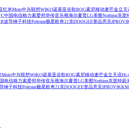
亚
红米
Moto
中兴
联想
WIKO
诺基亚
谷歌
ROG
索尼移动
麦芒
金立
天
TC
中国电信
格力
索爱
邦华
传音
乐视
海尔
夏普
LG
美图
Nothing
克里
AR
波导
锤子科技
Polestar极星
欧奇
21克
DOOGEE
誉品
亮见
IPRO
VI
米
Moto
中兴
联想
WIKO
诺基亚
谷歌
ROG
索尼移动
麦芒
金立
天语
Hi 
国电信
格力
索爱
邦华
传音
乐视
海尔
夏普
LG
美图
Nothing
克里特
蔚
导
锤子科技
Polestar极星
欧奇
21克
DOOGEE
誉品
亮见
IPRO
VIKK
M