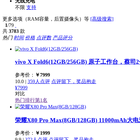
无线充电
不限
支持
更多选项（RAM容量，后置摄像头）等
[高级搜索]
1
/79
共
3783
款
热门
时间
价格
点评数
产品评分
vivo X Fold6(12GB/256GB)
原子工作台，蔡司2
参考价：
￥
7999
10.0
|
359人点评
点评留下，奖品抱走
¥7999
对比
热门排行第
1
名
荣耀X80 Pro Max(8GB/128GB)
11000mAh
参考价：
￥
1999
9.9
|
372人点评
点评留下，奖品抱走