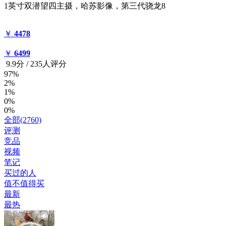
1英寸双潜望四主摄，哈苏影像，第三代骁龙8
￥
4478
￥
6499
9.9
分
/
235人评分
97%
2%
1%
0%
0%
全部(2760)
评测
竞品
视频
笔记
买过的人
值不值得买
最新
最热