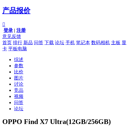
产品报价

登录
|
注册
意见反馈
首页
排行
新品
问答
下载
论坛
手机
笔记本
数码相机
主板
显
卡
平板电脑
综述
参数
比价
图片
讨论
竞品
视频
问答
论坛
OPPO Find X7 Ultra(12GB/256GB)