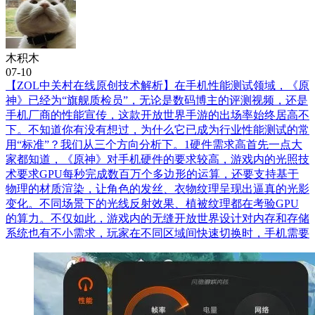
木积木
07-10
【ZOL中关村在线原创技术解析】在手机性能测试领域，《原
神》已经为“旗舰质检员”，无论是数码博主的评测视频，还是
手机厂商的性能宣传，这款开放世界手游的出场率始终居高不
下。不知道你有没有想过，为什么它已成为行业性能测试的常
用“标准”？我们从三个方向分析下。1硬件需求高首先一点大
家都知道，《原神》对手机硬件的要求较高，游戏内的光照技
术要求GPU每秒完成数百万个多边形的运算，还要支持基于
物理的材质渲染，让角色的发丝、衣物纹理呈现出逼真的光影
变化。不同场景下的光线反射效果、植被纹理都在考验GPU
的算力。不仅如此，游戏内的无缝开放世界设计对内存和存储
系统也有不小需求，玩家在不同区域间快速切换时，手机需要