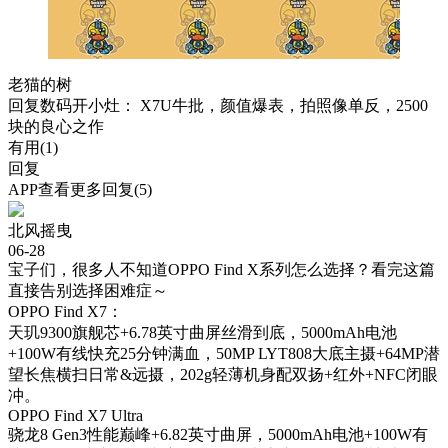
老猫的树
回复
数码开小灶
： X7U牛批，颜值爆表，拍照像单反，2500
块的良心之作
有用(
1
)
回复
APP查看更多回复(5)
北风摇曳
06-28
宝子们，很多人不知道OPPO Find X系列怎么选择？看完这篇
直接告别选择困难症～
OPPO Find X7：
天玑9300旗舰芯+6.78英寸曲屏丝滑到底，5000mAh电池
+100W有线快充25分钟满血，50MP LYT808大底主摄+64MP潜
望长焦横扫日常&远摄，202g轻薄机身配双扬+红外+NFC闭眼
冲。
OPPO Find X7 Ultra
骁龙8 Gen3性能巅峰+6.82英寸曲屏，5000mAh电池+100W有