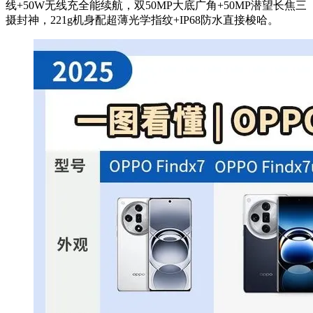
线+50W无线充全能续航，双50MP大底广角+50MP潜望长焦三
摄封神，221g机身配超薄光学指纹+IP68防水直接梭哈。