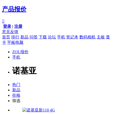
产品报价

登录
|
注册
意见反馈
首页
排行
新品
问答
下载
论坛
手机
笔记本
数码相机
主板
显
卡
平板电脑
ZOL报价
手机
诺基亚
热门
新品
价格
筛选