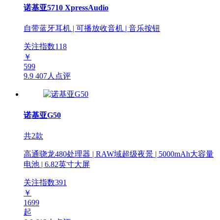
诺基亚5710 XpressAudio
自带蓝牙耳机 | 可播放收音机 | 音乐按钮
关注指数
118
￥
599
9.9
407人点评
诺基亚G50
共2款
高通骁龙480处理器 | RAW域超级夜景 | 5000mAh大容量
电池 | 6.82英寸大屏
关注指数
391
￥
1699
起