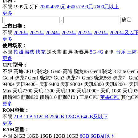
价格：
不限
1999元以下
2000-4599元
4600-7599元
7600元以上
更多
-
确定
上市日期：
不限
2026年
2025年
2024年
2023年
2022年
2021年
2020年及以
更多
使用场景：
不限
拍照
游戏
快充
送长辈
曲屏
折叠屏
5G
4G
商务
音乐
三防
更多
CPU型号：
不限
高通CPU
(
骁龙8 Gen5
高通 骁龙8S Gen4
骁龙 8 Elite Gen5
Gen4
骁龙7 Gen1
骁龙7 Gen3
骁龙7+ Gen3
骁龙865
骁龙7+ Gen
9400e
天玑9400+
天玑9400
天玑9300+
天玑9300
天玑9200+
天玑
Max
天玑7300
天玑 1300
天玑1100
天玑1000+
天玑 1080
天玑92
麒麟985
麒麟820
麒麟810
麒麟710
)
三星CPU
苹果CPU
其他CP
更多
ROM容量：
不限
2TB
1TB
512GB
256GB
128GB
64GB及以下
更多
RAM容量：
不限
24GB
18GB
16GB
12GB
10GB
8GB
6GB及以下