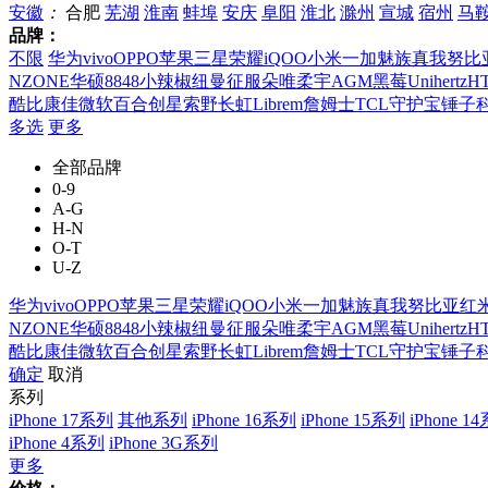
安徽
：
合肥
芜湖
淮南
蚌埠
安庆
阜阳
淮北
滁州
宣城
宿州
马
品牌：
不限
华为
vivo
OPPO
苹果
三星
荣耀
iQOO
小米
一加
魅族
真我
努比
NZONE
华硕
8848
小辣椒
纽曼
征服
朵唯
柔宇
AGM
黑莓
Unihertz
H
酷比
康佳
微软
百合
创星
索野
长虹
Librem
詹姆士
TCL
守护宝
锤子
多选
更多
全部品牌
0-9
A-G
H-N
O-T
U-Z
华为
vivo
OPPO
苹果
三星
荣耀
iQOO
小米
一加
魅族
真我
努比亚
红
NZONE
华硕
8848
小辣椒
纽曼
征服
朵唯
柔宇
AGM
黑莓
Unihertz
H
酷比
康佳
微软
百合
创星
索野
长虹
Librem
詹姆士
TCL
守护宝
锤子
确定
取消
系列
iPhone 17系列
其他系列
iPhone 16系列
iPhone 15系列
iPhone 1
iPhone 4系列
iPhone 3G系列
更多