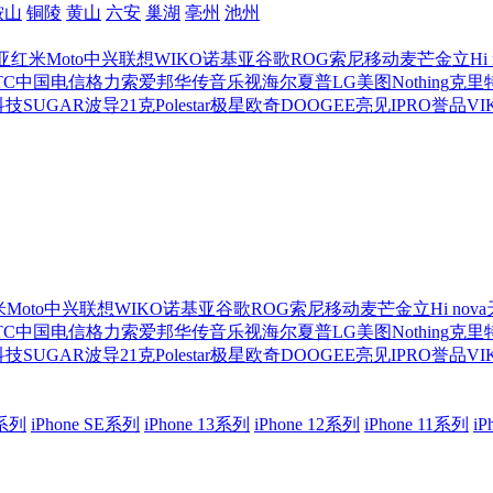
鞍山
铜陵
黄山
六安
巢湖
亳州
池州
亚
红米
Moto
中兴
联想
WIKO
诺基亚
谷歌
ROG
索尼移动
麦芒
金立
Hi
TC
中国电信
格力
索爱
邦华
传音
乐视
海尔
夏普
LG
美图
Nothing
克里
科技
SUGAR
波导
21克
Polestar极星
欧奇
DOOGEE
亮见
IPRO
誉品
VI
米
Moto
中兴
联想
WIKO
诺基亚
谷歌
ROG
索尼移动
麦芒
金立
Hi nova
TC
中国电信
格力
索爱
邦华
传音
乐视
海尔
夏普
LG
美图
Nothing
克里
科技
SUGAR
波导
21克
Polestar极星
欧奇
DOOGEE
亮见
IPRO
誉品
VI
4系列
iPhone SE系列
iPhone 13系列
iPhone 12系列
iPhone 11系列
i