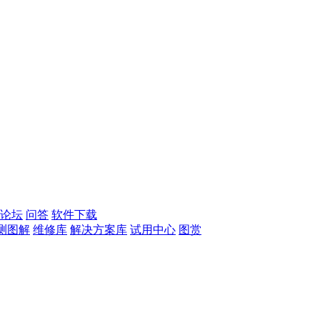
论坛
问答
软件下载
测图解
维修库
解决方案库
试用中心
图赏