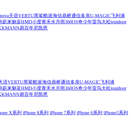
 nova
天语
VERTU
黑鲨
酷派
海信
鼎桥通信
多亲
U-MAGIC
飞利浦
特
蔚来
魅蓝
HMD
小度青禾
水月雨
360OS奇少年
雷鸟
大松
ioutdoor
KK
MANN
易百年
尼凯恩
天语
VERTU
黑鲨
酷派
海信
鼎桥通信
多亲
U-MAGIC
飞利浦
特
蔚来
魅蓝
HMD
小度青禾
水月雨
360OS奇少年
雷鸟
大松
ioutdoor
KK
MANN
易百年
尼凯恩
Phone X系列
iPhone 8系列
iPhone 7系列
iPhone 6系列
iPhone5系列