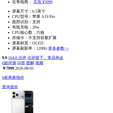
在售电商：
京东
¥5999
屏幕尺寸：
6.5英寸
CPU型号：
苹果 A19 Pro
面部识别：
支持
有线充电：
20w
CPU核心数：
六核
存储卡：
不支持容量扩展
屏幕材质：
OLED
屏幕刷新率：
120Hz
更多参数>>
9.9
164人点评
点评留下，奖品抱走
6篇评测
问答
图解
视频
￥
7999
2026-08-01
6家商家报价
查询底价