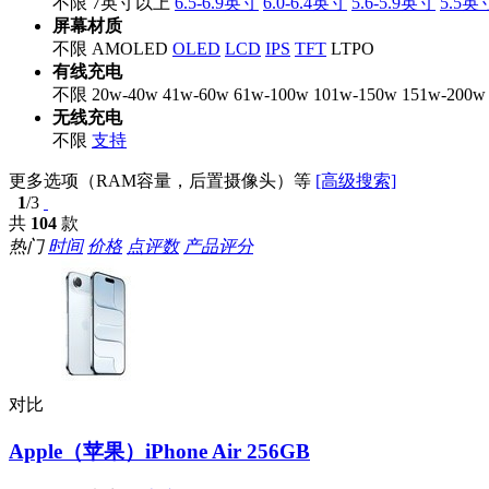
不限
7英寸以上
6.5-6.9英寸
6.0-6.4英寸
5.6-5.9英寸
5.5
屏幕材质
不限
AMOLED
OLED
LCD
IPS
TFT
LTPO
有线充电
不限
20w-40w
41w-60w
61w-100w
101w-150w
151w-200w
无线充电
不限
支持
更多选项（RAM容量，后置摄像头）等
[高级搜索]
1
/3
共
104
款
热门
时间
价格
点评数
产品评分
对比
Apple（苹果）iPhone Air 256GB