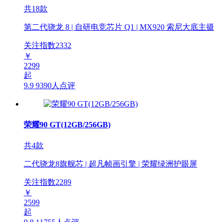
共18款
第二代骁龙 8 | 自研电竞芯片 Q1 | MX920 索尼大底主摄
关注指数
2332
￥
2299
起
9.9
9390人点评
荣耀90 GT(12GB/256GB)
共4款
二代骁龙8旗舰芯 | 超凡帧画引擎 | 荣耀绿洲护眼屏
关注指数
2289
￥
2599
起