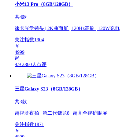
小米13 Pro（8GB/128GB）
共4款
徕卡光学镜头 | 2K曲面屏 | 120Hz高刷 | 120W充电
关注指数
1904
￥
4999
起
9.9
2860人点评
三星Galaxy S23（8GB/128GB）
共3款
超视觉夜拍 | 第二代骁龙8 | 超亮全视护眼屏
关注指数
1871
￥
4899