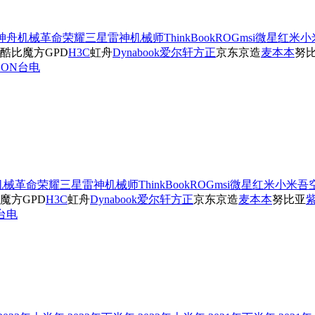
神舟
机械革命
荣耀
三星
雷神
机械师
ThinkBook
ROG
msi微星
红米
小
酷比魔方
GPD
H3C
虹舟
Dynabook
爱尔轩
方正
京东京造
麦本本
努
SON
台电
机械革命
荣耀
三星
雷神
机械师
ThinkBook
ROG
msi微星
红米
小米
吾
魔方
GPD
H3C
虹舟
Dynabook
爱尔轩
方正
京东京造
麦本本
努比亚
台电