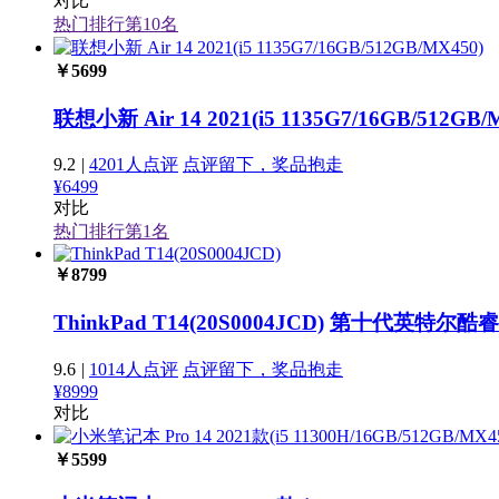
对比
热门排行第
10
名
￥
5699
联想小新 Air 14 2021(i5 1135G7/16GB/512GB/
9.2
|
4201人点评
点评留下，奖品抱走
¥6499
对比
热门排行第
1
名
￥
8799
ThinkPad T14(20S0004JCD)
第十代英特尔酷睿i
9.6
|
1014人点评
点评留下，奖品抱走
¥8999
对比
￥
5599