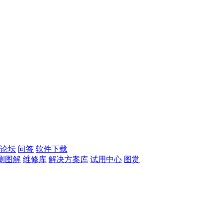
论坛
问答
软件下载
测图解
维修库
解决方案库
试用中心
图赏