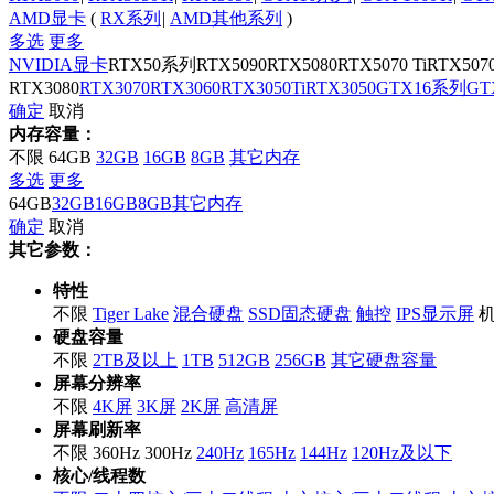
AMD显卡
(
RX系列
|
AMD其他系列
)
多选
更多
NVIDIA显卡
RTX50系列
RTX5090
RTX5080
RTX5070 Ti
RTX507
RTX3080
RTX3070
RTX3060
RTX3050Ti
RTX3050
GTX16系列
GTX
确定
取消
内存容量：
不限
64GB
32GB
16GB
8GB
其它内存
多选
更多
64GB
32GB
16GB
8GB
其它内存
确定
取消
其它参数：
特性
不限
Tiger Lake
混合硬盘
SSD固态硬盘
触控
IPS显示屏
硬盘容量
不限
2TB及以上
1TB
512GB
256GB
其它硬盘容量
屏幕分辨率
不限
4K屏
3K屏
2K屏
高清屏
屏幕刷新率
不限
360Hz
300Hz
240Hz
165Hz
144Hz
120Hz及以下
核心/线程数