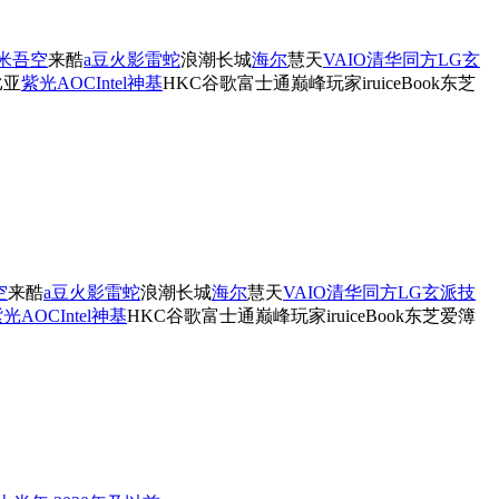
米
吾空
来酷
a豆
火影
雷蛇
浪潮
长城
海尔
慧天
VAIO
清华同方
LG
玄
比亚
紫光
AOC
Intel
神基
HKC
谷歌
富士通
巅峰玩家
iru
iceBook
东芝
空
来酷
a豆
火影
雷蛇
浪潮
长城
海尔
慧天
VAIO
清华同方
LG
玄派
技
紫光
AOC
Intel
神基
HKC
谷歌
富士通
巅峰玩家
iru
iceBook
东芝
爱簿