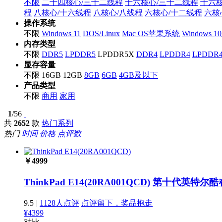
不限
二十四核心/三十二线程
十六核心/三十二线程
十六
程
八核心/十六线程
八核心/八线程
六核心/十二线程
六核
操作系统
不限
Windows 11
DOS/Linux
Mac OS苹果系统
Windows 
内存类型
不限
DDR5
LPDDR5
LPDDR5X
DDR4
LPDDR4
LPDDR
显存容量
不限
16GB
12GB
8GB
6GB
4GB及以下
产品类型
不限
商用
家用
1
/56
共
2652
款
热门系列
热门
时间
价格
点评数
￥
4999
ThinkPad E14(20RA001QCD)
第十代英特尔酷
9.5
|
1128人点评
点评留下，奖品抱走
¥4399