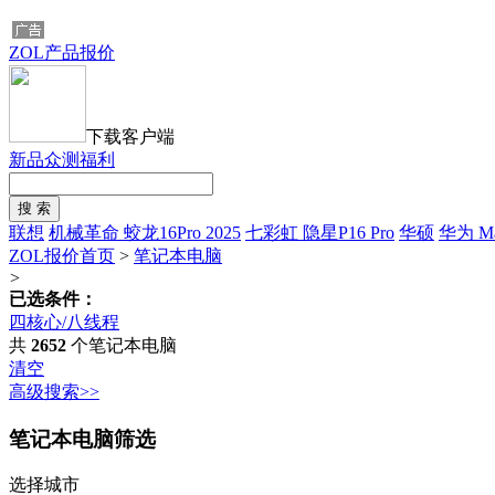
ZOL产品报价
下载客户端
新品众测福利
联想
机械革命 蛟龙16Pro 2025
七彩虹 隐星P16 Pro
华硕
华为 Mat
ZOL报价首页
>
笔记本电脑
>
已选条件：
四核心/八线程
共
2652
个笔记本电脑
清空
高级搜索>>
笔记本电脑筛选
选择城市