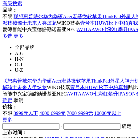
高级搜索
品牌：
不限
联想
惠普
戴尔
华为
华硕
Acer宏碁
微软
苹果
ThinkPad
外星人
派
技械骑士
未来人类
炫龙
WIKO
技嘉
壹号本
HUWI
松下
中柏
真我
爱簿智能
中兴
宝德
皓勤
诺基亚
NEC
AVITA
AWO
七彩虹
攀升IPA
多选
更多
全部品牌
A-G
H-N
O-T
U-Z
联想
惠普
戴尔
华为
华硕
Acer宏碁
微软
苹果
ThinkPad
外星人
神舟
械骑士
未来人类
炫龙
WIKO
技嘉
壹号本
HUWI
松下
中柏
真我
酷比
智能
中兴
宝德
皓勤
诺基亚
NEC
AVITA
AWO
七彩虹
攀升IPASON
确定
取消
价格：
不限
3999元以下
4000-6999元
7000-9999元
10000元以上
更多
-
确定
上市时间：