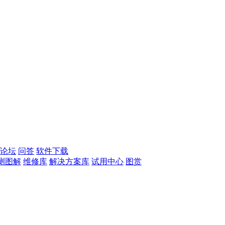
论坛
问答
软件下载
测图解
维修库
解决方案库
试用中心
图赏