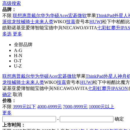
高级搜索
品牌：
不限
联想
惠普
戴尔
华为
华硕
Acer宏碁
微软
苹果
ThinkPad
外星人
派
炫龙
技械骑士
未来人类
WIKO
技嘉
壹号本
HUWI
松下
中柏
酷比
皓勤
诺基亚
爱簿智能
宝德
中兴
NEC
AWO
AVITA
七彩虹
攀升IPA
多选
更多
全部品牌
A-G
H-N
O-T
U-Z
联想
惠普
戴尔
华为
华硕
Acer宏碁
微软
苹果
ThinkPad
外星人
神舟
龙
技械骑士
未来人类
WIKO
技嘉
壹号本
HUWI
松下
中柏
酷比魔方
诺基亚
爱簿智能
宝德
中兴
NEC
AWO
AVITA
七彩虹
攀升IPASON
确定
取消
价格：
不限
3999元以下
4000-6999元
7000-9999元
10000元以上
更多
-
确定
上市时间：