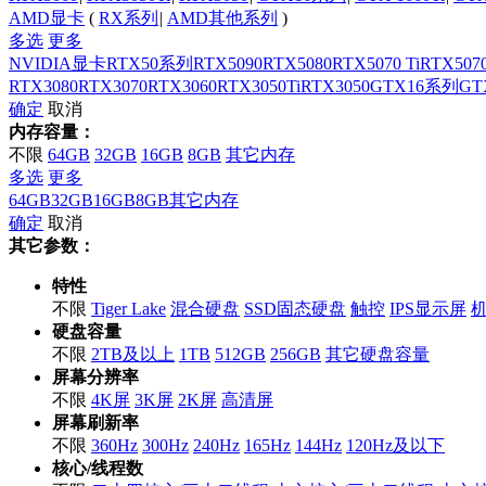
AMD显卡
(
RX系列
|
AMD其他系列
)
多选
更多
NVIDIA显卡
RTX50系列
RTX5090
RTX5080
RTX5070 Ti
RTX507
RTX3080
RTX3070
RTX3060
RTX3050Ti
RTX3050
GTX16系列
GTX
确定
取消
内存容量：
不限
64GB
32GB
16GB
8GB
其它内存
多选
更多
64GB
32GB
16GB
8GB
其它内存
确定
取消
其它参数：
特性
不限
Tiger Lake
混合硬盘
SSD固态硬盘
触控
IPS显示屏
硬盘容量
不限
2TB及以上
1TB
512GB
256GB
其它硬盘容量
屏幕分辨率
不限
4K屏
3K屏
2K屏
高清屏
屏幕刷新率
不限
360Hz
300Hz
240Hz
165Hz
144Hz
120Hz及以下
核心/线程数