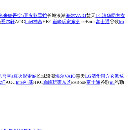
米
来酷
吾空
a豆
火影
雷蛇
长城
浪潮
海尔
VAIO
慧天
LG
清华同方
玄
光
爱尔轩
AOC
Intel
神基
HKC
巅峰玩家
东芝
iceBook
富士通
谷歌
iru
酷
吾空
a豆
火影
雷蛇
长城
浪潮
海尔
VAIO
慧天
LG
清华同方
玄派
炫
尔轩
AOC
Intel
神基
HKC
巅峰玩家
东芝
iceBook
富士通
谷歌
iru
皓勤