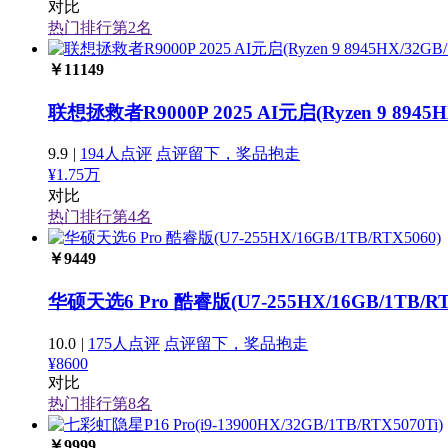
对比
热门排行第
2
名
￥
11149
联想拯救者R9000P 2025 AI元启(Ryzen 9 8945HX
9.9
|
194人点评
点评留下，奖品抱走
¥1.75万
对比
热门排行第
4
名
￥
9449
华硕天选6 Pro 酷睿版(U7-255HX/16GB/1TB/RT
10.0
|
175人点评
点评留下，奖品抱走
¥8600
对比
热门排行第
8
名
￥
9999