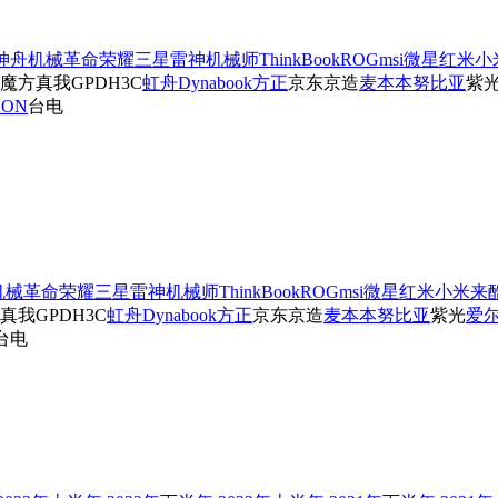
神舟
机械革命
荣耀
三星
雷神
机械师
ThinkBook
ROG
msi微星
红米
小
魔方
真我
GPD
H3C
虹舟
Dynabook
方正
京东京造
麦本本
努比亚
紫
SON
台电
机械革命
荣耀
三星
雷神
机械师
ThinkBook
ROG
msi微星
红米
小米
来
真我
GPD
H3C
虹舟
Dynabook
方正
京东京造
麦本本
努比亚
紫光
爱
台电