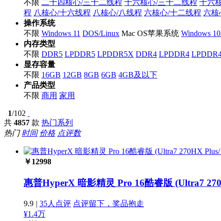
不限
二十四核心/三十二线程
十六核心/三十二线程
十六
程
八核心/十六线程
八核心/八线程
六核心/十二线程
六核
操作系统
不限
Windows 11
DOS/Linux
Mac OS苹果系统
Windows 
内存类型
不限
DDR5
LPDDR5
LPDDR5X
DDR4
LPDDR4
LPDDR
显存容量
不限
16GB
12GB
8GB
6GB
4GB及以下
产品类型
不限
商用
家用
1
/102
共
4857
款
热门系列
热门
时间
价格
点评数
￥
12998
惠普HyperX 暗影精灵 Pro 16酷睿版 (Ultra7 270H
9.9
|
35人点评
点评留下，奖品抱走
¥1.4万