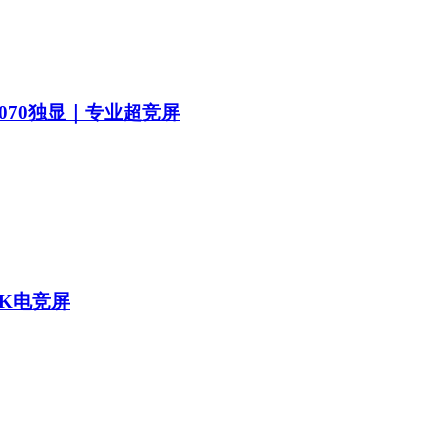
5070独显｜专业超竞屏
5K电竞屏