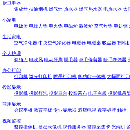
厨卫电器
集成灶
抽油烟机
燃气灶
热水器
燃气热水器
电热水器
太
小家电
电饭煲
电压力锅
电火锅
电磁炉
微波炉
空气炸锅
电饼铛
生活家电
空气净化器
中央空气净化器
电暖器
电暖桌
吸尘器
扫地
个人护理
剃须刀
电吹风
电动牙刷
脱毛器
鼻毛修剪器
睫毛卷翘器
办公打印
打印机
激光打印机
喷墨打印机
多功能一体机
大幅面打印
投影显示
投影机
投影灯泡
投影展台
投影幕布
电子白板
投影机吊
商用显示
会议平板
教育平板
专业显示器
酒店电视
数字标牌
触控
视频监控
监控摄像机
硬盘录像机
视频服务器
监控采集卡
光端机