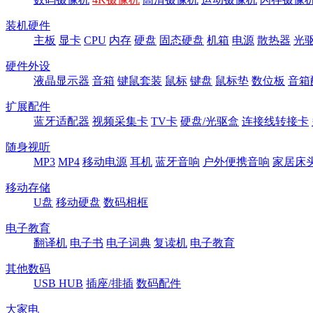
装机硬件
主板
显卡
CPU
内存
硬盘
固态硬盘
机箱
电源
散热器
光
硬件外设
液晶显示器
音箱
键鼠套装
鼠标
键盘
鼠标垫
数位板
音箱
扩展配件
蓝牙适配器
视频采集卡
TV卡
硬盘/光驱盒
连接线转接卡
随身视听
MP3
MP4
移动电源
耳机
蓝牙音响
户外便携音响
家居床
移动存储
U盘
移动硬盘
数码相框
电子教育
翻译机
电子书
电子词典
复读机
电子教育
其他数码
USB HUB
插座/排插
数码配件
大家电