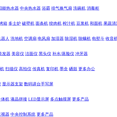
阳能热水器
中央热水器
浴霸
排气换气扇
洗碗机
消毒柜
烤箱
多士炉
破壁机
面条机
绞肉机
榨汁机
豆浆机
和面机
果蔬清
机器人
洗地机
空调扇
电风扇
加湿器
除湿机
除螨机
电熨斗
收音
美发器
美容仪
洁面仪
黑头仪
补水/蒸脸仪
冲牙器
机
扫描仪
高拍仪
传真机
复印机
墨盒
硒鼓
更多办公
架
显示器支架
数码讲台手写屏
一体机
液晶拼接
LED显示屏
多点触摸屏
更多产品
监视器
中央控制系统
更多产品