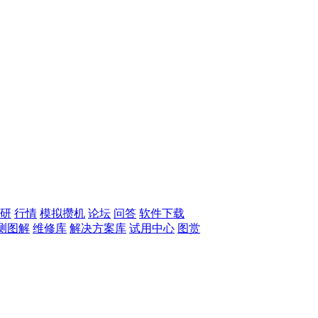
研
行情
模拟攒机
论坛
问答
软件下载
测图解
维修库
解决方案库
试用中心
图赏