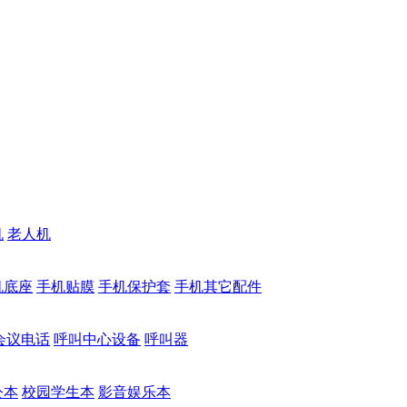
机
老人机
机底座
手机贴膜
手机保护套
手机其它配件
会议电话
呼叫中心设备
呼叫器
公本
校园学生本
影音娱乐本