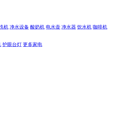
洗机
净水设备
酸奶机
电水壶
净水器
饮水机
咖啡机
机
护眼台灯
更多家电