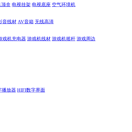
机顶盒
电视挂架
电视底座
空气环境机
影音线材
AV音箱
无线高清
游戏机充电器
游戏机线材
游戏机摇杆
游戏周边
数字播放器
HIFI数字界面