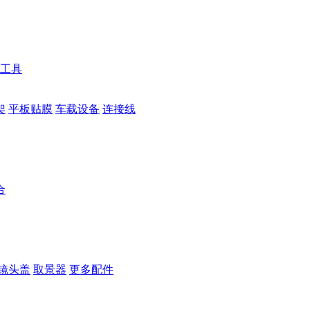
工具
架
平板贴膜
车载设备
连接线
合
镜头盖
取景器
更多配件