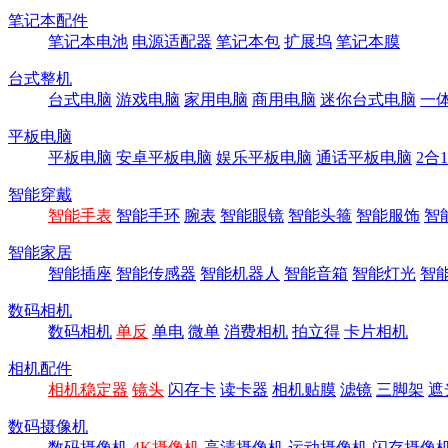
笔记本配件
笔记本电池
电源适配器
笔记本包
扩展坞
笔记本膜
台式整机
台式电脑
游戏电脑
家用电脑
商用电脑
迷你台式电脑
一
平板电脑
平板电脑
安卓平板电脑
娱乐平板电脑
通话平板电脑
2合
智能穿戴
智能手表
智能手环
腕表
智能眼镜
智能头箍
智能服饰
智
智能家居
智能插座
智能传感器
智能机器人
智能音箱
智能灯光
智
数码相机
数码相机
单反
单电
微单
消费相机
拍立得
卡片相机
相机配件
相机稳定器
镜头
闪存卡
读卡器
相机贴膜
滤镜
三脚架
遮
数码摄像机
数码摄像机
4K摄像机
高清摄像机
运动摄像机
闪存摄像