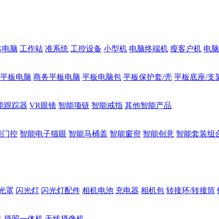
体电脑
工作站
准系统
工控设备
小型机
电脑终端机
瘦客户机
电脑
1平板电脑
商务平板电脑
平板电脑包
平板保护套/壳
平板底座/支
能跟踪器
VR眼镜
智能项链
智能戒指
其他智能产品
能门控
智能电子猫眼
智能马桶盖
智能窗帘
智能创意
智能套装组
光罩
闪光灯
闪光灯配件
相机电池
充电器
相机包
转接环/转接筒
机
摄照一体机
无线摄像机