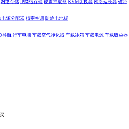
网络存储
IP网络存储
硬盘抽取盒
KVM切换器
网络延长器
磁带
DU电源分配器
精密空调
防静电地板
D导航
行车电脑
车载空气净化器
车载冰箱
车载电源
车载吸尘器
买