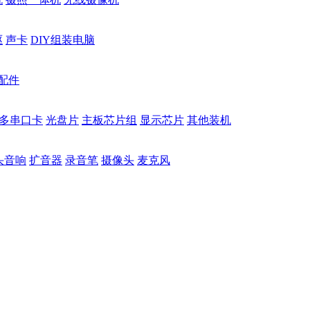
驱
声卡
DIY组装电脑
配件
多串口卡
光盘片
主板芯片组
显示芯片
其他装机
头音响
扩音器
录音笔
摄像头
麦克风