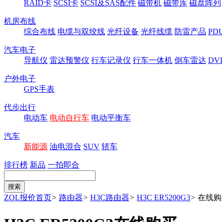
RAID卡
SCSI卡
SCSI及SAS配件
磁带机
磁带库
磁盘阵列
机房布线
综合布线
电缆与双绞线
光纤设备
光纤线缆
防雷产品
P
汽车电子
导航仪
雷达预警仪
行车记录仪
行车一体机
倒车雷达
DV
户外电子
GPS手表
代步出行
电动车
电动自行车
电动平衡车
汽车
新能源
油电混合
SUV
轿车
排行榜
新品
一拍即合
ZOL报价首页
>
路由器
>
H3C路由器
>
H3C ER5200G3
>
在线购