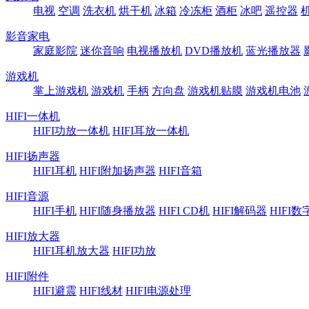
电视
空调
洗衣机
烘干机
冰箱
冷冻柜
酒柜
冰吧
遥控器
影音家电
家庭影院
迷你音响
电视播放机
DVD播放机
蓝光播放器
游戏机
掌上游戏机
游戏机
手柄
方向盘
游戏机贴膜
游戏机电池
HIFI一体机
HIFI功放一体机
HIFI耳放一体机
HIFI扬声器
HIFI耳机
HIFI附加扬声器
HIFI音箱
HIFI音源
HIFI手机
HIFI随身播放器
HIFI CD机
HIFI解码器
HIFI
HIFI放大器
HIFI耳机放大器
HIFI功放
HIFI附件
HIFI避震
HIFI线材
HIFI电源处理