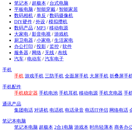
笔记本
/
超极本
/
台式电脑
平板电脑
/
智能穿戴
/
智能家居
数码相机
/
单反
/
数码摄像机
DIY硬件
/
外设
/
模拟攒机
数码产品
/
MP3
/
移动电源
大家电
/
影音电视
/
游戏机
厨卫电器
/
小家电
/
生活家电
办公打印
/
投影
/
监控
/
软件
服务器
/
网络
/
无线
/
布线
汽车
/
电动车
/
汽车电子
手机
手机
游戏手机
三防手机
全面屏手机
大屏手机
折叠屏手
手机配件
手机稳定器
手机电池
手机耳机
移动电源
手机充电器
手
通讯产品
集团电话
对讲机
电话机
电话录音
电话IT伴侣
网络电话
笔记本电脑
笔记本电脑
超极本
2合1电脑
游戏本
时尚轻薄本
商务办