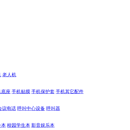
机
老人机
机底座
手机贴膜
手机保护套
手机其它配件
会议电话
呼叫中心设备
呼叫器
公本
校园学生本
影音娱乐本