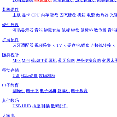
装机硬件
主板
显卡
CPU
内存
硬盘
固态硬盘
机箱
电源
散热器
光
硬件外设
液晶显示器
音箱
键鼠套装
鼠标
键盘
鼠标垫
数位板
音箱
扩展配件
蓝牙适配器
视频采集卡
TV卡
硬盘/光驱盒
连接线转接卡
随身视听
MP3
MP4
移动电源
耳机
蓝牙音响
户外便携音响
家居床
移动存储
U盘
移动硬盘
数码相框
电子教育
翻译机
电子书
电子词典
复读机
电子教育
其他数码
USB HUB
插座/排插
数码配件
大家电