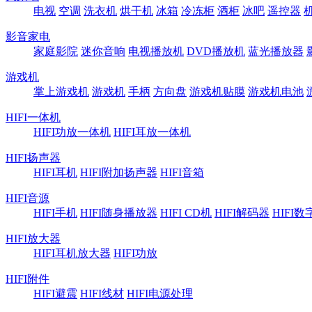
电视
空调
洗衣机
烘干机
冰箱
冷冻柜
酒柜
冰吧
遥控器
影音家电
家庭影院
迷你音响
电视播放机
DVD播放机
蓝光播放器
游戏机
掌上游戏机
游戏机
手柄
方向盘
游戏机贴膜
游戏机电池
HIFI一体机
HIFI功放一体机
HIFI耳放一体机
HIFI扬声器
HIFI耳机
HIFI附加扬声器
HIFI音箱
HIFI音源
HIFI手机
HIFI随身播放器
HIFI CD机
HIFI解码器
HIFI
HIFI放大器
HIFI耳机放大器
HIFI功放
HIFI附件
HIFI避震
HIFI线材
HIFI电源处理