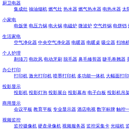
厨卫电器
集成灶
抽油烟机
燃气灶
热水器
燃气热水器
电热水器
太
小家电
电饭煲
电压力锅
电火锅
电磁炉
微波炉
空气炸锅
电饼铛
生活家电
空气净化器
中央空气净化器
电暖器
电暖桌
吸尘器
扫地
个人护理
剃须刀
电吹风
电动牙刷
脱毛器
鼻毛修剪器
睫毛卷翘器
办公打印
打印机
激光打印机
喷墨打印机
多功能一体机
大幅面打印
投影显示
投影机
投影灯泡
投影展台
投影幕布
电子白板
投影机吊
商用显示
会议平板
教育平板
专业显示器
酒店电视
数字标牌
触控
视频监控
监控摄像机
硬盘录像机
视频服务器
监控采集卡
光端机