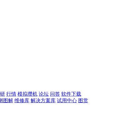
研
行情
模拟攒机
论坛
问答
软件下载
测图解
维修库
解决方案库
试用中心
图赏