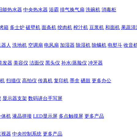
阳能热水器
中央热水器
浴霸
排气换气扇
洗碗机
消毒柜
烤箱
多士炉
破壁机
面条机
绞肉机
榨汁机
豆浆机
和面机
果蔬清
机器人
洗地机
空调扇
电风扇
加湿器
除湿机
除螨机
电熨斗
收音
美发器
美容仪
洁面仪
黑头仪
补水/蒸脸仪
冲牙器
机
扫描仪
高拍仪
传真机
复印机
墨盒
硒鼓
更多办公
架
显示器支架
数码讲台手写屏
一体机
液晶拼接
LED显示屏
多点触摸屏
更多产品
监视器
中央控制系统
更多产品