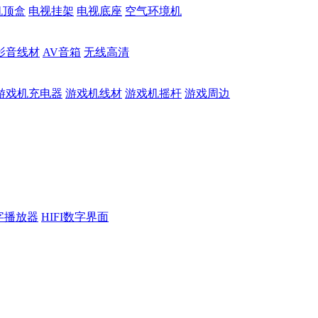
机顶盒
电视挂架
电视底座
空气环境机
影音线材
AV音箱
无线高清
游戏机充电器
游戏机线材
游戏机摇杆
游戏周边
数字播放器
HIFI数字界面