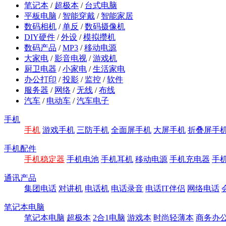
笔记本
/
超极本
/
台式电脑
平板电脑
/
智能穿戴
/
智能家居
数码相机
/
单反
/
数码摄像机
DIY硬件
/
外设
/
模拟攒机
数码产品
/
MP3
/
移动电源
大家电
/
影音电视
/
游戏机
厨卫电器
/
小家电
/
生活家电
办公打印
/
投影
/
监控
/
软件
服务器
/
网络
/
无线
/
布线
汽车
/
电动车
/
汽车电子
手机
手机
游戏手机
三防手机
全面屏手机
大屏手机
折叠屏手
手机配件
手机稳定器
手机电池
手机耳机
移动电源
手机充电器
手
通讯产品
集团电话
对讲机
电话机
电话录音
电话IT伴侣
网络电话
笔记本电脑
笔记本电脑
超极本
2合1电脑
游戏本
时尚轻薄本
商务办