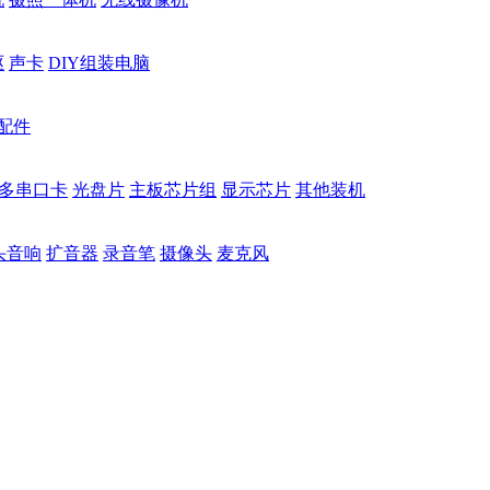
驱
声卡
DIY组装电脑
配件
多串口卡
光盘片
主板芯片组
显示芯片
其他装机
头音响
扩音器
录音笔
摄像头
麦克风