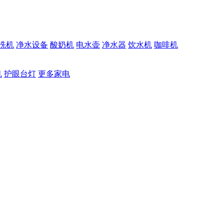
洗机
净水设备
酸奶机
电水壶
净水器
饮水机
咖啡机
机
护眼台灯
更多家电