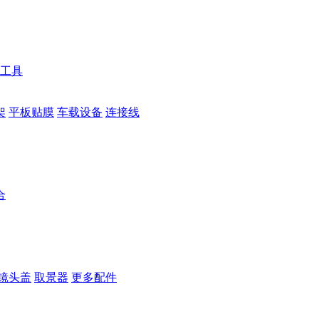
工具
架
平板贴膜
车载设备
连接线
合
镜头盖
取景器
更多配件