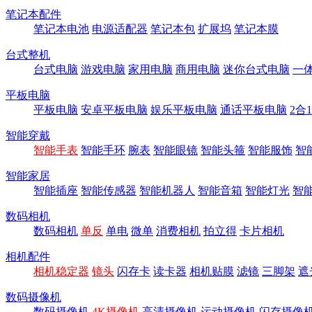
笔记本配件
笔记本电池
电源适配器
笔记本包
扩展坞
笔记本膜
台式整机
台式电脑
游戏电脑
家用电脑
商用电脑
迷你台式电脑
一
平板电脑
平板电脑
安卓平板电脑
娱乐平板电脑
通话平板电脑
2合
智能穿戴
智能手表
智能手环
腕表
智能眼镜
智能头箍
智能服饰
智
智能家居
智能插座
智能传感器
智能机器人
智能音箱
智能灯光
智
数码相机
数码相机
单反
单电
微单
消费相机
拍立得
卡片相机
相机配件
相机稳定器
镜头
闪存卡
读卡器
相机贴膜
滤镜
三脚架
遮
数码摄像机
数码摄像机
4K摄像机
高清摄像机
运动摄像机
闪存摄像