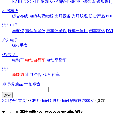
RAID卡
SCSI卡
SCSI及SAS配件
磁带机
磁带库
磁盘阵列
机房布线
综合布线
电缆与双绞线
光纤设备
光纤线缆
防雷产品
P
汽车电子
导航仪
雷达预警仪
行车记录仪
行车一体机
倒车雷达
DV
户外电子
GPS手表
代步出行
电动车
电动自行车
电动平衡车
汽车
新能源
油电混合
SUV
轿车
排行榜
新品
一拍即合
ZOL报价首页
>
CPU
>
Intel CPU
>
Intel 酷睿i9 7900X
>
参数