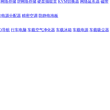
网络存储
IP网络存储
硬盘抽取盒
KVM切换器
网络延长器
磁带
DU电源分配器
精密空调
防静电地板
D导航
行车电脑
车载空气净化器
车载冰箱
车载电源
车载吸尘器