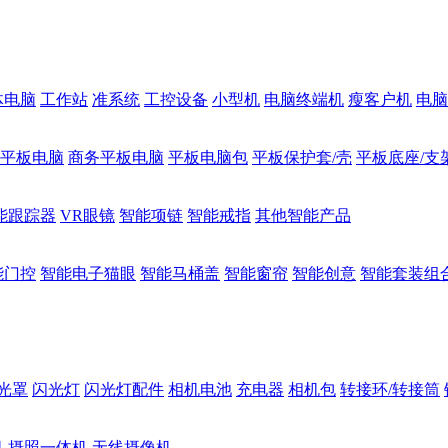
体电脑
工作站
准系统
工控设备
小型机
电脑终端机
瘦客户机
电脑
1平板电脑
商务平板电脑
平板电脑包
平板保护套/壳
平板底座/支
能跟踪器
VR眼镜
智能项链
智能戒指
其他智能产品
能门控
智能电子猫眼
智能马桶盖
智能窗帘
智能创意
智能套装组
光罩
闪光灯
闪光灯配件
相机电池
充电器
相机包
转接环/转接筒
机
摄照一体机
无线摄像机