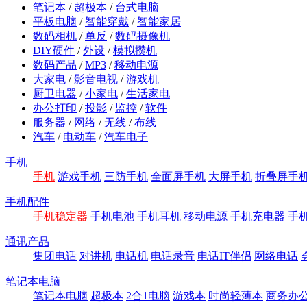
笔记本
/
超极本
/
台式电脑
平板电脑
/
智能穿戴
/
智能家居
数码相机
/
单反
/
数码摄像机
DIY硬件
/
外设
/
模拟攒机
数码产品
/
MP3
/
移动电源
大家电
/
影音电视
/
游戏机
厨卫电器
/
小家电
/
生活家电
办公打印
/
投影
/
监控
/
软件
服务器
/
网络
/
无线
/
布线
汽车
/
电动车
/
汽车电子
手机
手机
游戏手机
三防手机
全面屏手机
大屏手机
折叠屏手
手机配件
手机稳定器
手机电池
手机耳机
移动电源
手机充电器
手
通讯产品
集团电话
对讲机
电话机
电话录音
电话IT伴侣
网络电话
笔记本电脑
笔记本电脑
超极本
2合1电脑
游戏本
时尚轻薄本
商务办