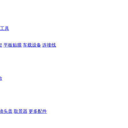
工具
架
平板贴膜
车载设备
连接线
合
镜头盖
取景器
更多配件