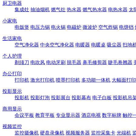
厨卫电器
集成灶
抽油烟机
燃气灶
热水器
燃气热水器
电热水器
太
小家电
电饭煲
电压力锅
电火锅
电磁炉
微波炉
空气炸锅
电饼铛
生活家电
空气净化器
中央空气净化器
电暖器
电暖桌
吸尘器
扫地
个人护理
剃须刀
电吹风
电动牙刷
脱毛器
鼻毛修剪器
睫毛卷翘器
办公打印
打印机
激光打印机
喷墨打印机
多功能一体机
大幅面打印
投影显示
投影机
投影灯泡
投影展台
投影幕布
电子白板
投影机吊
商用显示
会议平板
教育平板
专业显示器
酒店电视
数字标牌
触控
视频监控
监控摄像机
硬盘录像机
视频服务器
监控采集卡
光端机