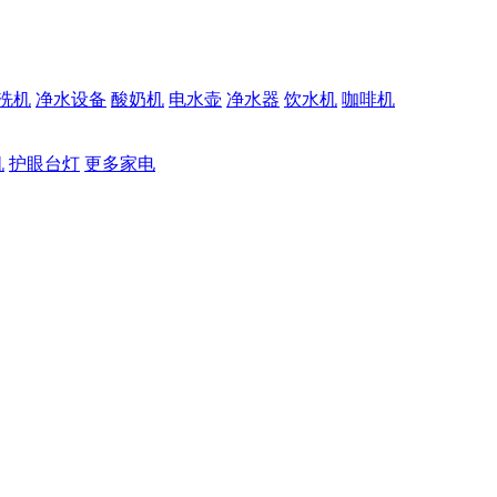
洗机
净水设备
酸奶机
电水壶
净水器
饮水机
咖啡机
机
护眼台灯
更多家电