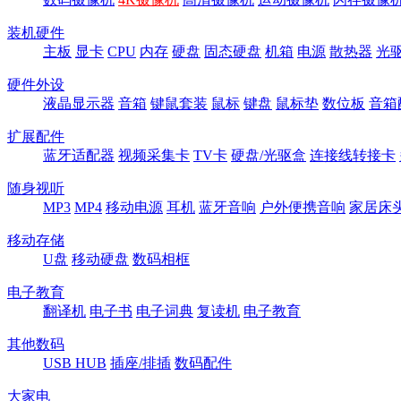
装机硬件
主板
显卡
CPU
内存
硬盘
固态硬盘
机箱
电源
散热器
光
硬件外设
液晶显示器
音箱
键鼠套装
鼠标
键盘
鼠标垫
数位板
音箱
扩展配件
蓝牙适配器
视频采集卡
TV卡
硬盘/光驱盒
连接线转接卡
随身视听
MP3
MP4
移动电源
耳机
蓝牙音响
户外便携音响
家居床
移动存储
U盘
移动硬盘
数码相框
电子教育
翻译机
电子书
电子词典
复读机
电子教育
其他数码
USB HUB
插座/排插
数码配件
大家电