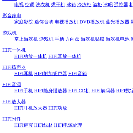
电视
空调
洗衣机
烘干机
冰箱
冷冻柜
酒柜
冰吧
遥控器
影音家电
家庭影院
迷你音响
电视播放机
DVD播放机
蓝光播放器
游戏机
掌上游戏机
游戏机
手柄
方向盘
游戏机贴膜
游戏机电池
HIFI一体机
HIFI功放一体机
HIFI耳放一体机
HIFI扬声器
HIFI耳机
HIFI附加扬声器
HIFI音箱
HIFI音源
HIFI手机
HIFI随身播放器
HIFI CD机
HIFI解码器
HIFI
HIFI放大器
HIFI耳机放大器
HIFI功放
HIFI附件
HIFI避震
HIFI线材
HIFI电源处理