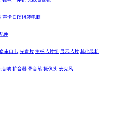
驱
声卡
DIY组装电脑
配件
多串口卡
光盘片
主板芯片组
显示芯片
其他装机
头音响
扩音器
录音笔
摄像头
麦克风