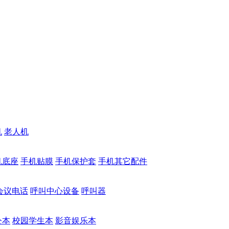
机
老人机
机底座
手机贴膜
手机保护套
手机其它配件
会议电话
呼叫中心设备
呼叫器
公本
校园学生本
影音娱乐本