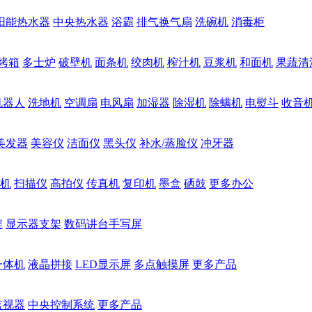
阳能热水器
中央热水器
浴霸
排气换气扇
洗碗机
消毒柜
烤箱
多士炉
破壁机
面条机
绞肉机
榨汁机
豆浆机
和面机
果蔬清
机器人
洗地机
空调扇
电风扇
加湿器
除湿机
除螨机
电熨斗
收音
美发器
美容仪
洁面仪
黑头仪
补水/蒸脸仪
冲牙器
机
扫描仪
高拍仪
传真机
复印机
墨盒
硒鼓
更多办公
架
显示器支架
数码讲台手写屏
一体机
液晶拼接
LED显示屏
多点触摸屏
更多产品
监视器
中央控制系统
更多产品