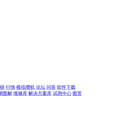
研
行情
模拟攒机
论坛
问答
软件下载
测图解
维修库
解决方案库
试用中心
图赏