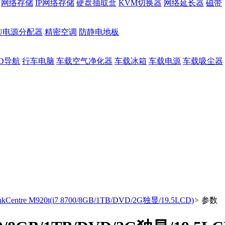
网络存储
IP网络存储
硬盘抽取盒
KVM切换器
网络延长器
磁带
DU电源分配器
精密空调
防静电地板
D导航
行车电脑
车载空气净化器
车载冰箱
车载电源
车载吸尘器
Centre M920t(i7 8700/8GB/1TB/DVD/2G独显/19.5LCD)
>
参数