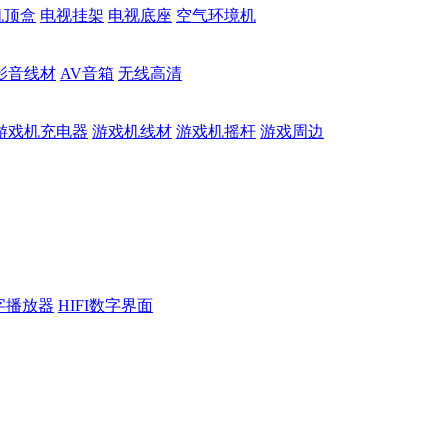
机顶盒
电视挂架
电视底座
空气环境机
影音线材
AV音箱
无线高清
游戏机充电器
游戏机线材
游戏机摇杆
游戏周边
数字播放器
HIFI数字界面