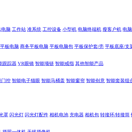
体电脑
工作站
准系统
工控设备
小型机
电脑终端机
瘦客户机
电脑
1平板电脑
商务平板电脑
平板电脑包
平板保护套/壳
平板底座/支
能跟踪器
VR眼镜
智能项链
智能戒指
其他智能产品
能门控
智能电子猫眼
智能马桶盖
智能窗帘
智能创意
智能套装组
光罩
闪光灯
闪光灯配件
相机电池
充电器
相机包
转接环/转接筒
机
摄照一体机
无线摄像机