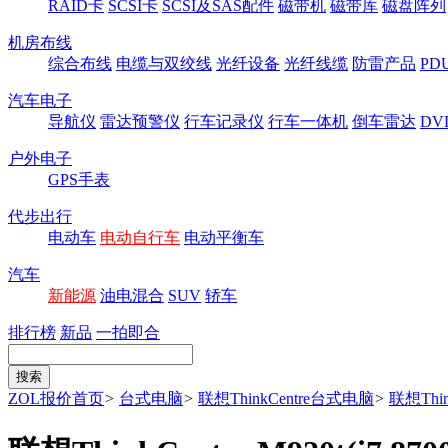
RAID卡
SCSI卡
SCSI及SAS配件
磁带机
磁带库
磁盘阵列
机房布线
综合布线
电缆与双绞线
光纤设备
光纤线缆
防雷产品
P
汽车电子
导航仪
雷达预警仪
行车记录仪
行车一体机
倒车雷达
DV
户外电子
GPS手表
代步出行
电动车
电动自行车
电动平衡车
汽车
新能源
油电混合
SUV
轿车
排行榜
新品
一拍即合
ZOL报价首页
>
台式电脑
>
联想ThinkCentre台式电脑
>
联想Think