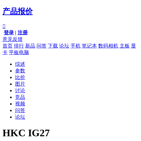
产品报价

登录
|
注册
意见反馈
首页
排行
新品
问答
下载
论坛
手机
笔记本
数码相机
主板
显
卡
平板电脑
综述
参数
比价
图片
讨论
竞品
视频
问答
论坛
HKC IG27