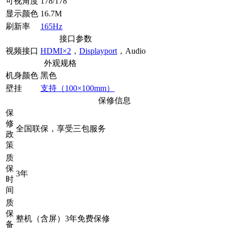
可视角度
178/178°
显示颜色
16.7M
刷新率
165Hz
接口参数
视频接口
HDMI×2
，
Displayport
，Audio
外观规格
机身颜色
黑色
壁挂
支持（100×100mm）
保修信息
保
修
全国联保，享受三包服务
政
策
质
保
3年
时
间
质
保
整机（含屏）3年免费保修
备