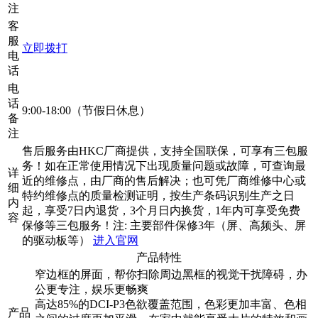
注
客
服
立即拨打
电
话
电
话
9:00-18:00（节假日休息）
备
注
售后服务由HKC厂商提供，支持全国联保，可享有三包服
务！如在正常使用情况下出现质量问题或故障，可查询最
详
近的维修点，由厂商的售后解决；也可凭厂商维修中心或
细
特约维修点的质量检测证明，按生产条码识别生产之日
内
起，享受7日内退货，3个月日内换货，1年内可享受免费
容
保修等三包服务！注: 主要部件保修3年（屏、高频头、屏
的驱动板等）
进入官网
产品特性
窄边框的屏面，帮你扫除周边黑框的视觉干扰障碍，办
公更专注，娱乐更畅爽
高达85%的DCI-P3色欲覆盖范围，色彩更加丰富、色相
产品