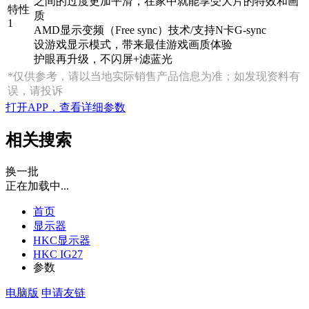
之间的过度更加平滑，在家中就能享受大片的特效和画
特性
质
1
AMD显示变频（Free sync）技术/支持N卡G-sync
设游戏显示模式，带来最佳游戏画质体验
护眼再升级，不闪屏+滤蓝光
*仅供参考，请以当地实际销售产品信息为准；如发现资料有
误，请投诉
打开APP，查看详细参数
相关搜索
换一批
正在加载中...
首页
显示器
HKC显示器
HKC IG27
参数
电脑版
申请友链