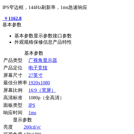
IPS窄边框，144Hz刷新率，1ms急速响应
￥
1162.8
基本参数
基本参数
显示参数
接口参数
外观规格
保修信息
产品特性
基本参数
产品类型
广视角显示器
产品定位
电子竞技
屏幕尺寸
27英寸
最佳分辨率
1920x1080
屏幕比例
16:9（宽屏）
高清标准
1080p（全高清）
面板类型
IPS
响应时间
1ms
显示参数
亮度
260cd/㎡