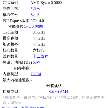
CPU系列
AMD Ryzen 5 5000
制作工艺
7纳米
核心代号
Zen 3
PCI Express版本
PCIe 4.0
性能参数
CPU天梯图
CPU主频
3.5GHz
最高睿频
4.4GHz
加速频率
4.4GHz
核心数量
六核心
线程数量
十二线程
热设计功耗(TDP)
65W
内存参数
内存类型
DDR4
最大内存通道数
2
封装规格
插槽类型
Socket AM4
*仅供参考，请以当地实际销售产品信息为准；如发现资料有
误，请投诉