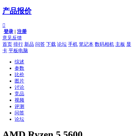
产品报价

登录
|
注册
意见反馈
首页
排行
新品
问答
下载
论坛
手机
笔记本
数码相机
主板
显
卡
平板电脑
综述
参数
比价
图片
讨论
竞品
视频
评测
问答
论坛
AMD Ryzen 5 5600