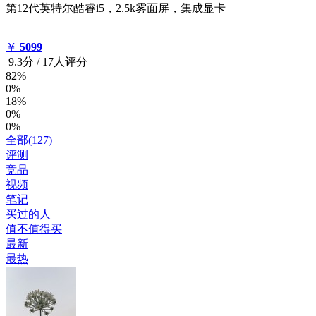
第12代英特尔酷睿i5，2.5k雾面屏，集成显卡
￥
5099
9.3
分
/
17人评分
82%
0%
18%
0%
0%
全部(127)
评测
竞品
视频
笔记
买过的人
值不值得买
最新
最热