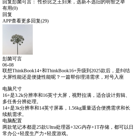
回复
彭菌可言
： 性价比之王归来，选新不选旧的明智之举
有用(
0
)
回复
APP查看更多回复(29)
彭菌可言
06-08
联想ThinkBook14+和ThinkBook16+升级到2025款后，是纠结
大屏性能还是便捷性能呢？一篇帮你理清需求，对号入座
电脑尺寸
16+是3.2k分辨率和16英寸大屏，视野拉满，适合设计剪辑、
多任务分辨处理。
14+是3k分辨率和14英寸屏幕，1.56kg重量适合便携需求和长
续航需求。
电脑配置
两款笔记本都是25款Ultra处理器+32G内存+1T存储，都可以日
常办公+轻度生产力+轻度游戏。