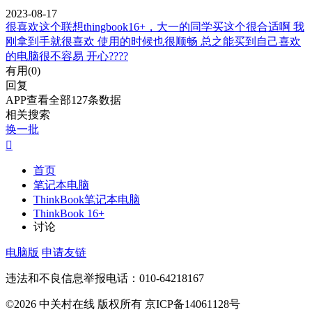
2023-08-17
很喜欢这个联想thingbook16+，大一的同学买这个很合适啊 我
刚拿到手就很喜欢 使用的时候也很顺畅 总之能买到自己喜欢
的电脑很不容易 开心????
有用(
0
)
回复
APP查看全部127条数据
相关搜索
换一批

首页
笔记本电脑
ThinkBook笔记本电脑
ThinkBook 16+
讨论
电脑版
申请友链
违法和不良信息举报电话：010-64218167
©2026 中关村在线 版权所有 京ICP备14061128号