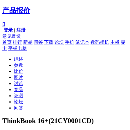
产品报价

登录
|
注册
意见反馈
首页
排行
新品
问答
下载
论坛
手机
笔记本
数码相机
主板
显
卡
平板电脑
综述
参数
比价
图片
讨论
竞品
评测
论坛
问答
ThinkBook 16+(21CY0001CD)