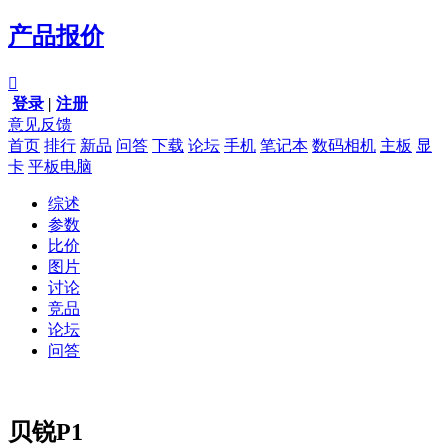
产品报价

登录
|
注册
意见反馈
首页
排行
新品
问答
下载
论坛
手机
笔记本
数码相机
主板
显
卡
平板电脑
综述
参数
比价
图片
讨论
竞品
论坛
问答
贝锐P1