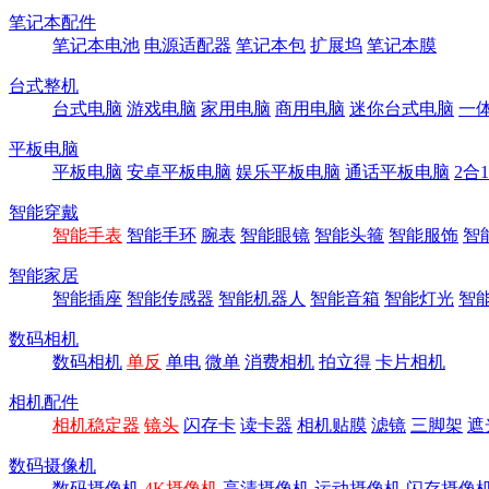
笔记本配件
笔记本电池
电源适配器
笔记本包
扩展坞
笔记本膜
台式整机
台式电脑
游戏电脑
家用电脑
商用电脑
迷你台式电脑
一
平板电脑
平板电脑
安卓平板电脑
娱乐平板电脑
通话平板电脑
2合
智能穿戴
智能手表
智能手环
腕表
智能眼镜
智能头箍
智能服饰
智
智能家居
智能插座
智能传感器
智能机器人
智能音箱
智能灯光
智
数码相机
数码相机
单反
单电
微单
消费相机
拍立得
卡片相机
相机配件
相机稳定器
镜头
闪存卡
读卡器
相机贴膜
滤镜
三脚架
遮
数码摄像机
数码摄像机
4K摄像机
高清摄像机
运动摄像机
闪存摄像