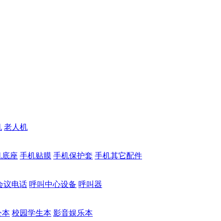
机
老人机
机底座
手机贴膜
手机保护套
手机其它配件
会议电话
呼叫中心设备
呼叫器
公本
校园学生本
影音娱乐本