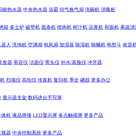
阳能热水器
中央热水器
浴霸
排气换气扇
洗碗机
消毒柜
烤箱
多士炉
破壁机
面条机
绞肉机
榨汁机
豆浆机
和面机
果蔬清
机器人
洗地机
空调扇
电风扇
加湿器
除湿机
除螨机
电熨斗
收音
美发器
美容仪
洁面仪
黑头仪
补水/蒸脸仪
冲牙器
机
扫描仪
高拍仪
传真机
复印机
墨盒
硒鼓
更多办公
架
显示器支架
数码讲台手写屏
一体机
液晶拼接
LED显示屏
多点触摸屏
更多产品
监视器
中央控制系统
更多产品