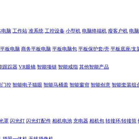
体电脑
工作站
准系统
工控设备
小型机
电脑终端机
瘦客户机
电脑
1平板电脑
商务平板电脑
平板电脑包
平板保护套/壳
平板底座/支
能跟踪器
VR眼镜
智能项链
智能戒指
其他智能产品
能门控
智能电子猫眼
智能马桶盖
智能窗帘
智能创意
智能套装组
光罩
闪光灯
闪光灯配件
相机电池
充电器
相机包
转接环/转接筒
机
摄照一体机
无线摄像机