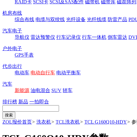
RAID卡
SCSI卡
SCSI及SAS配件
磁带机
磁带库
磁盘阵列
机房布线
综合布线
电缆与双绞线
光纤设备
光纤线缆
防雷产品
P
汽车电子
导航仪
雷达预警仪
行车记录仪
行车一体机
倒车雷达
DV
户外电子
GPS手表
代步出行
电动车
电动自行车
电动平衡车
汽车
新能源
油电混合
SUV
轿车
排行榜
新品
一拍即合
ZOL报价首页
>
洗衣机
>
TCL洗衣机
>
TCL G160Q10-HDY
>
参