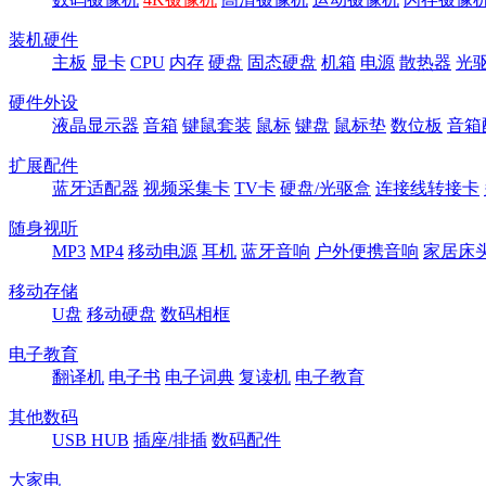
装机硬件
主板
显卡
CPU
内存
硬盘
固态硬盘
机箱
电源
散热器
光
硬件外设
液晶显示器
音箱
键鼠套装
鼠标
键盘
鼠标垫
数位板
音箱
扩展配件
蓝牙适配器
视频采集卡
TV卡
硬盘/光驱盒
连接线转接卡
随身视听
MP3
MP4
移动电源
耳机
蓝牙音响
户外便携音响
家居床
移动存储
U盘
移动硬盘
数码相框
电子教育
翻译机
电子书
电子词典
复读机
电子教育
其他数码
USB HUB
插座/排插
数码配件
大家电