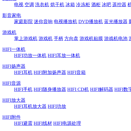
电视
空调
洗衣机
烘干机
冰箱
冷冻柜
酒柜
冰吧
遥控器
影音家电
家庭影院
迷你音响
电视播放机
DVD播放机
蓝光播放器
游戏机
掌上游戏机
游戏机
手柄
方向盘
游戏机贴膜
游戏机电池
HIFI一体机
HIFI功放一体机
HIFI耳放一体机
HIFI扬声器
HIFI耳机
HIFI附加扬声器
HIFI音箱
HIFI音源
HIFI手机
HIFI随身播放器
HIFI CD机
HIFI解码器
HIFI
HIFI放大器
HIFI耳机放大器
HIFI功放
HIFI附件
HIFI避震
HIFI线材
HIFI电源处理