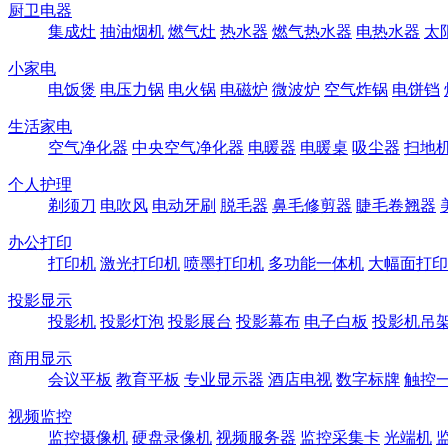
厨卫电器
集成灶
抽油烟机
燃气灶
热水器
燃气热水器
电热水器
太
小家电
电饭煲
电压力锅
电火锅
电磁炉
微波炉
空气炸锅
电饼铛
生活家电
空气净化器
中央空气净化器
电暖器
电暖桌
吸尘器
扫地
个人护理
剃须刀
电吹风
电动牙刷
脱毛器
鼻毛修剪器
睫毛卷翘器
办公打印
打印机
激光打印机
喷墨打印机
多功能一体机
大幅面打印
投影显示
投影机
投影灯泡
投影展台
投影幕布
电子白板
投影机吊
商用显示
会议平板
教育平板
专业显示器
酒店电视
数字标牌
触控
视频监控
监控摄像机
硬盘录像机
视频服务器
监控采集卡
光端机