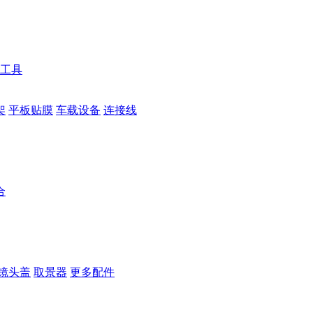
工具
架
平板贴膜
车载设备
连接线
合
镜头盖
取景器
更多配件