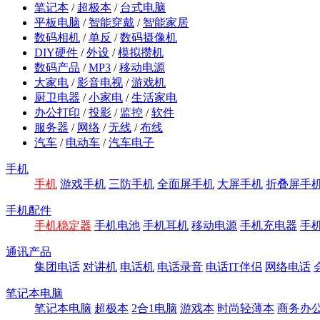
笔记本
/
超极本
/
台式电脑
平板电脑
/
智能穿戴
/
智能家居
数码相机
/
单反
/
数码摄像机
DIY硬件
/
外设
/
模拟攒机
数码产品
/
MP3
/
移动电源
大家电
/
影音电视
/
游戏机
厨卫电器
/
小家电
/
生活家电
办公打印
/
投影
/
监控
/
软件
服务器
/
网络
/
无线
/
布线
汽车
/
电动车
/
汽车电子
手机
手机
游戏手机
三防手机
全面屏手机
大屏手机
折叠屏手
手机配件
手机稳定器
手机电池
手机耳机
移动电源
手机充电器
手
通讯产品
集团电话
对讲机
电话机
电话录音
电话IT伴侣
网络电话
笔记本电脑
笔记本电脑
超极本
2合1电脑
游戏本
时尚轻薄本
商务办