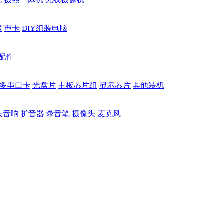
驱
声卡
DIY组装电脑
配件
多串口卡
光盘片
主板芯片组
显示芯片
其他装机
头音响
扩音器
录音笔
摄像头
麦克风