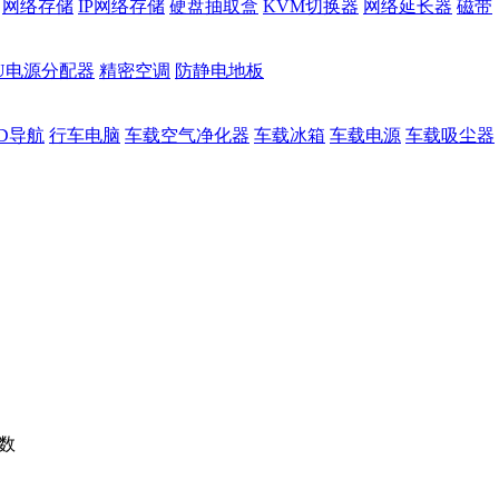
网络存储
IP网络存储
硬盘抽取盒
KVM切换器
网络延长器
磁带
DU电源分配器
精密空调
防静电地板
D导航
行车电脑
车载空气净化器
车载冰箱
车载电源
车载吸尘器
数