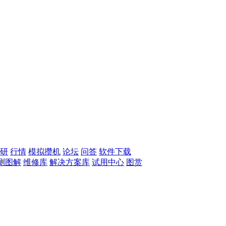
研
行情
模拟攒机
论坛
问答
软件下载
测图解
维修库
解决方案库
试用中心
图赏