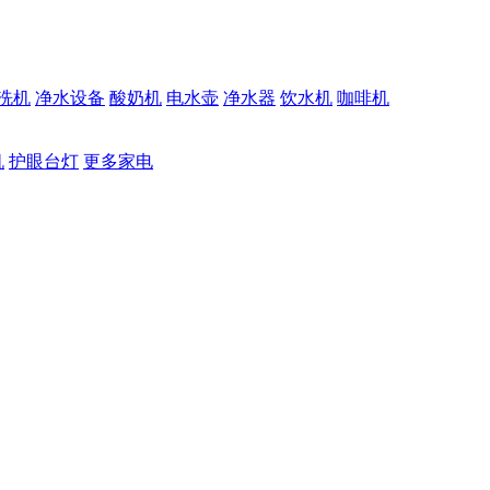
洗机
净水设备
酸奶机
电水壶
净水器
饮水机
咖啡机
机
护眼台灯
更多家电