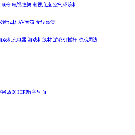
机顶盒
电视挂架
电视底座
空气环境机
影音线材
AV音箱
无线高清
游戏机充电器
游戏机线材
游戏机摇杆
游戏周边
数字播放器
HIFI数字界面