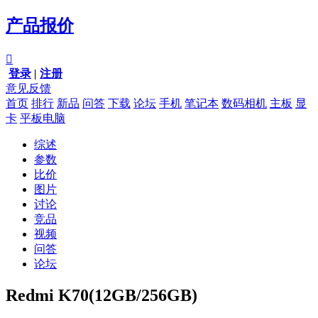
产品报价

登录
|
注册
意见反馈
首页
排行
新品
问答
下载
论坛
手机
笔记本
数码相机
主板
显
卡
平板电脑
综述
参数
比价
图片
讨论
竞品
视频
问答
论坛
Redmi K70(12GB/256GB)