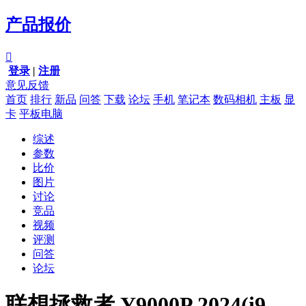
产品报价

登录
|
注册
意见反馈
首页
排行
新品
问答
下载
论坛
手机
笔记本
数码相机
主板
显
卡
平板电脑
综述
参数
比价
图片
讨论
竞品
视频
评测
问答
论坛
联想拯救者 Y9000P 2024(i9