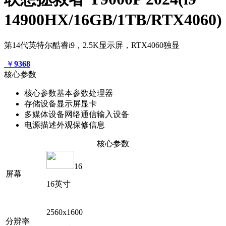
14900HX/16GB/1TB/RTX4060)
第14代英特尔酷睿i9，2.5K显示屏，RTX4060独显
￥
9368
核心参数
核心参数
基本参数
处理器
存储设备
显示屏
显卡
多媒体设备
网络通信
输入设备
电源描述
外观
保修信息
核心参数
16
屏幕
16英寸
2560x1600
分辨率