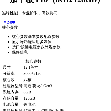
巅峰性能，专业护眼，高效协同
￥
2498
核心参数
核心参数
基本参数
配置参数
显示屏
功能应用
多媒体
接口/按键
电源参数
外观参数
保修信息
核心参数
尺寸
12.1英寸
分辨率
3000*2120
核心数
八核
处理器型号
高通 骁龙8 Gen3
系统内存
8GB
存储容量
128GB
电池容量
锂电池
电源适配器
67W Type-C电源供应器