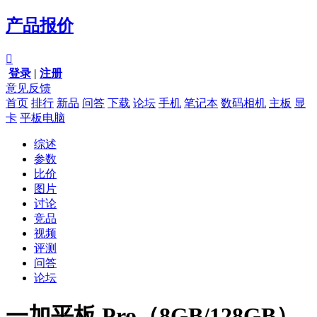
产品报价

登录
|
注册
意见反馈
首页
排行
新品
问答
下载
论坛
手机
笔记本
数码相机
主板
显
卡
平板电脑
综述
参数
比价
图片
讨论
竞品
视频
评测
问答
论坛
一加平板 Pro（8GB/128GB）