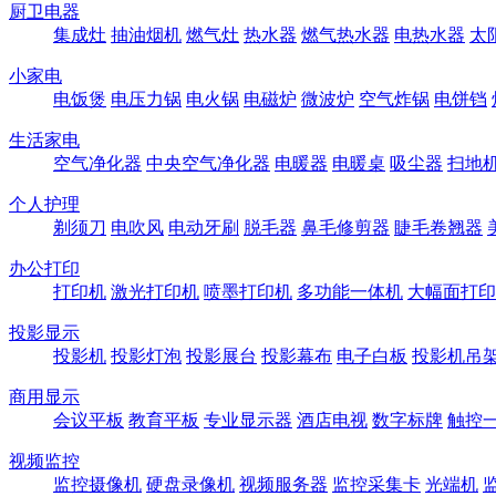
厨卫电器
集成灶
抽油烟机
燃气灶
热水器
燃气热水器
电热水器
太
小家电
电饭煲
电压力锅
电火锅
电磁炉
微波炉
空气炸锅
电饼铛
生活家电
空气净化器
中央空气净化器
电暖器
电暖桌
吸尘器
扫地
个人护理
剃须刀
电吹风
电动牙刷
脱毛器
鼻毛修剪器
睫毛卷翘器
办公打印
打印机
激光打印机
喷墨打印机
多功能一体机
大幅面打印
投影显示
投影机
投影灯泡
投影展台
投影幕布
电子白板
投影机吊
商用显示
会议平板
教育平板
专业显示器
酒店电视
数字标牌
触控
视频监控
监控摄像机
硬盘录像机
视频服务器
监控采集卡
光端机