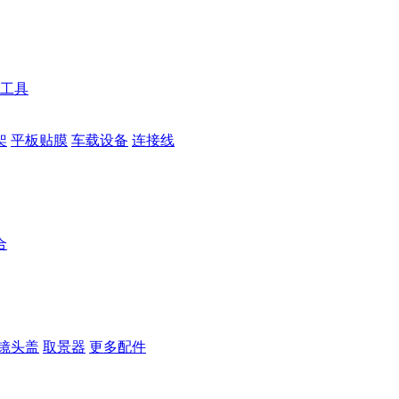
工具
架
平板贴膜
车载设备
连接线
合
镜头盖
取景器
更多配件