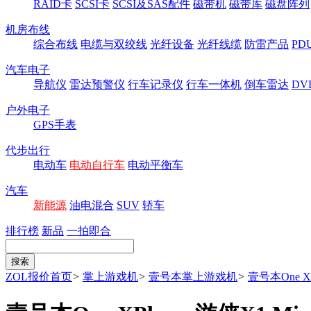
RAID卡
SCSI卡
SCSI及SAS配件
磁带机
磁带库
磁盘阵列
机房布线
综合布线
电缆与双绞线
光纤设备
光纤线缆
防雷产品
P
汽车电子
导航仪
雷达预警仪
行车记录仪
行车一体机
倒车雷达
DV
户外电子
GPS手表
代步出行
电动车
电动自行车
电动平衡车
汽车
新能源
油电混合
SUV
轿车
排行榜
新品
一拍即合
ZOL报价首页
>
掌上游戏机
>
壹号本掌上游戏机
>
壹号本One XP