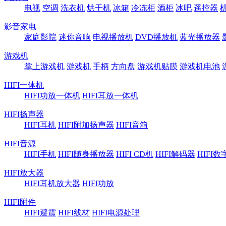
电视
空调
洗衣机
烘干机
冰箱
冷冻柜
酒柜
冰吧
遥控器
影音家电
家庭影院
迷你音响
电视播放机
DVD播放机
蓝光播放器
游戏机
掌上游戏机
游戏机
手柄
方向盘
游戏机贴膜
游戏机电池
HIFI一体机
HIFI功放一体机
HIFI耳放一体机
HIFI扬声器
HIFI耳机
HIFI附加扬声器
HIFI音箱
HIFI音源
HIFI手机
HIFI随身播放器
HIFI CD机
HIFI解码器
HIFI
HIFI放大器
HIFI耳机放大器
HIFI功放
HIFI附件
HIFI避震
HIFI线材
HIFI电源处理