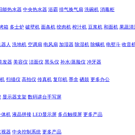
阳能热水器
中央热水器
浴霸
排气换气扇
洗碗机
消毒柜
烤箱
多士炉
破壁机
面条机
绞肉机
榨汁机
豆浆机
和面机
果蔬清
机器人
洗地机
空调扇
电风扇
加湿器
除湿机
除螨机
电熨斗
收音
美发器
美容仪
洁面仪
黑头仪
补水/蒸脸仪
冲牙器
机
扫描仪
高拍仪
传真机
复印机
墨盒
硒鼓
更多办公
架
显示器支架
数码讲台手写屏
一体机
液晶拼接
LED显示屏
多点触摸屏
更多产品
监视器
中央控制系统
更多产品