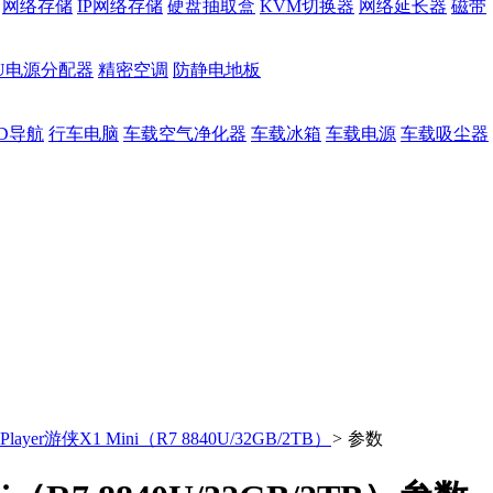
网络存储
IP网络存储
硬盘抽取盒
KVM切换器
网络延长器
磁带
DU电源分配器
精密空调
防静电地板
D导航
行车电脑
车载空气净化器
车载冰箱
车载电源
车载吸尘器
layer游侠X1 Mini（R7 8840U/32GB/2TB）
>
参数