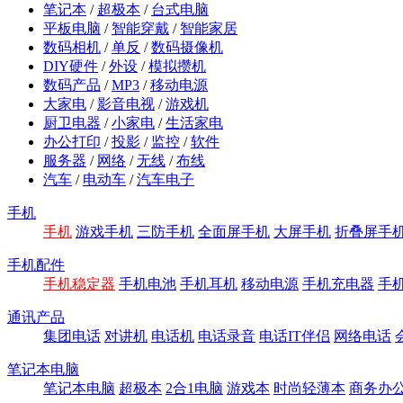
笔记本
/
超极本
/
台式电脑
平板电脑
/
智能穿戴
/
智能家居
数码相机
/
单反
/
数码摄像机
DIY硬件
/
外设
/
模拟攒机
数码产品
/
MP3
/
移动电源
大家电
/
影音电视
/
游戏机
厨卫电器
/
小家电
/
生活家电
办公打印
/
投影
/
监控
/
软件
服务器
/
网络
/
无线
/
布线
汽车
/
电动车
/
汽车电子
手机
手机
游戏手机
三防手机
全面屏手机
大屏手机
折叠屏手
手机配件
手机稳定器
手机电池
手机耳机
移动电源
手机充电器
手
通讯产品
集团电话
对讲机
电话机
电话录音
电话IT伴侣
网络电话
笔记本电脑
笔记本电脑
超极本
2合1电脑
游戏本
时尚轻薄本
商务办