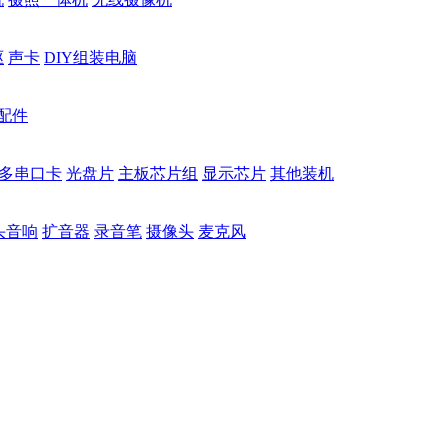
驱
声卡
DIY组装电脑
配件
多串口卡
光盘片
主板芯片组
显示芯片
其他装机
头音响
扩音器
录音笔
摄像头
麦克风