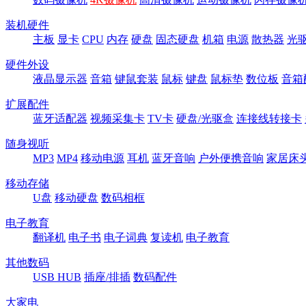
装机硬件
主板
显卡
CPU
内存
硬盘
固态硬盘
机箱
电源
散热器
光
硬件外设
液晶显示器
音箱
键鼠套装
鼠标
键盘
鼠标垫
数位板
音箱
扩展配件
蓝牙适配器
视频采集卡
TV卡
硬盘/光驱盒
连接线转接卡
随身视听
MP3
MP4
移动电源
耳机
蓝牙音响
户外便携音响
家居床
移动存储
U盘
移动硬盘
数码相框
电子教育
翻译机
电子书
电子词典
复读机
电子教育
其他数码
USB HUB
插座/排插
数码配件
大家电