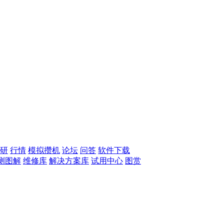
研
行情
模拟攒机
论坛
问答
软件下载
测图解
维修库
解决方案库
试用中心
图赏