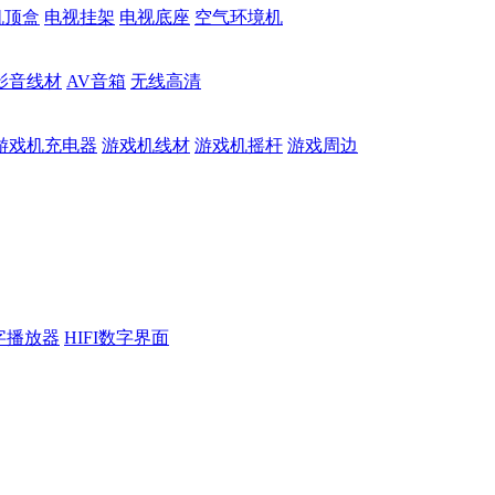
机顶盒
电视挂架
电视底座
空气环境机
影音线材
AV音箱
无线高清
游戏机充电器
游戏机线材
游戏机摇杆
游戏周边
数字播放器
HIFI数字界面