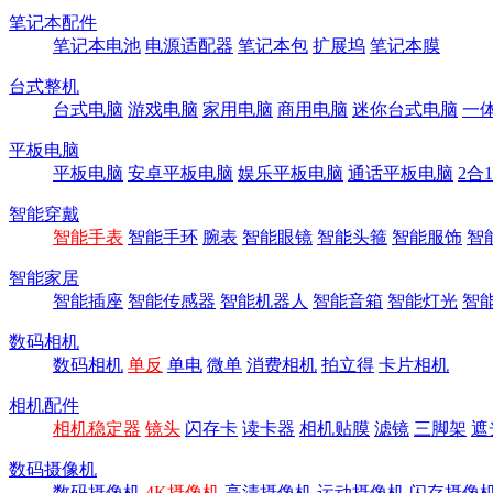
笔记本配件
笔记本电池
电源适配器
笔记本包
扩展坞
笔记本膜
台式整机
台式电脑
游戏电脑
家用电脑
商用电脑
迷你台式电脑
一
平板电脑
平板电脑
安卓平板电脑
娱乐平板电脑
通话平板电脑
2合
智能穿戴
智能手表
智能手环
腕表
智能眼镜
智能头箍
智能服饰
智
智能家居
智能插座
智能传感器
智能机器人
智能音箱
智能灯光
智
数码相机
数码相机
单反
单电
微单
消费相机
拍立得
卡片相机
相机配件
相机稳定器
镜头
闪存卡
读卡器
相机贴膜
滤镜
三脚架
遮
数码摄像机
数码摄像机
4K摄像机
高清摄像机
运动摄像机
闪存摄像