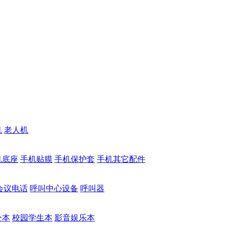
机
老人机
机底座
手机贴膜
手机保护套
手机其它配件
会议电话
呼叫中心设备
呼叫器
公本
校园学生本
影音娱乐本