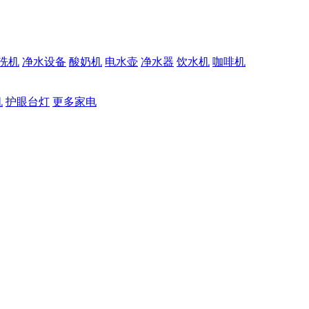
洗机
净水设备
酸奶机
电水壶
净水器
饮水机
咖啡机
机
护眼台灯
更多家电