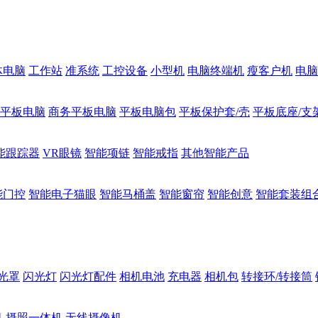
体电脑
工作站
准系统
工控设备
小型机
电脑终端机
瘦客户机
电脑
1平板电脑
商务平板电脑
平板电脑包
平板保护套/壳
平板底座/支
能跟踪器
VR眼镜
智能项链
智能戒指
其他智能产品
能门控
智能电子猫眼
智能马桶盖
智能窗帘
智能创意
智能套装组
光罩
闪光灯
闪光灯配件
相机电池
充电器
相机包
转接环/转接筒
机
摄照一体机
无线摄像机