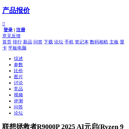
产品报价

登录
|
注册
意见反馈
首页
排行
新品
问答
下载
论坛
手机
笔记本
数码相机
主板
显
卡
平板电脑
综述
参数
比价
图片
讨论
竞品
视频
评测
问答
论坛
联想拯救者R9000P 2025 AI元启(Ryzen 9