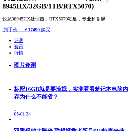
8945HX/32GB/1TB/RTX5070)
锐龙98945HX处理器，RTX5070独显，专业超竞屏
到手价：
￥
17499
购买
评测
资讯
行情
图片评测
标配16GB就是耍流氓，实测看看笔记本电脑内
存为什么不能省？
05-01
34
双重促销大降价 联想拯救者新品618特惠来袭