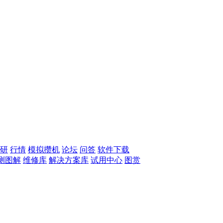
研
行情
模拟攒机
论坛
问答
软件下载
测图解
维修库
解决方案库
试用中心
图赏