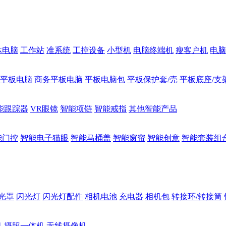
体电脑
工作站
准系统
工控设备
小型机
电脑终端机
瘦客户机
电脑
1平板电脑
商务平板电脑
平板电脑包
平板保护套/壳
平板底座/支
能跟踪器
VR眼镜
智能项链
智能戒指
其他智能产品
能门控
智能电子猫眼
智能马桶盖
智能窗帘
智能创意
智能套装组
光罩
闪光灯
闪光灯配件
相机电池
充电器
相机包
转接环/转接筒
机
摄照一体机
无线摄像机