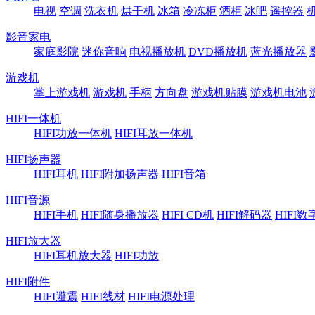
电视
空调
洗衣机
烘干机
冰箱
冷冻柜
酒柜
冰吧
遥控器
影音家电
家庭影院
迷你音响
电视播放机
DVD播放机
蓝光播放器
游戏机
掌上游戏机
游戏机
手柄
方向盘
游戏机贴膜
游戏机电池
HIFI一体机
HIFI功放一体机
HIFI耳放一体机
HIFI扬声器
HIFI耳机
HIFI附加扬声器
HIFI音箱
HIFI音源
HIFI手机
HIFI随身播放器
HIFI CD机
HIFI解码器
HIFI
HIFI放大器
HIFI耳机放大器
HIFI功放
HIFI附件
HIFI避震
HIFI线材
HIFI电源处理