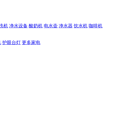
洗机
净水设备
酸奶机
电水壶
净水器
饮水机
咖啡机
机
护眼台灯
更多家电