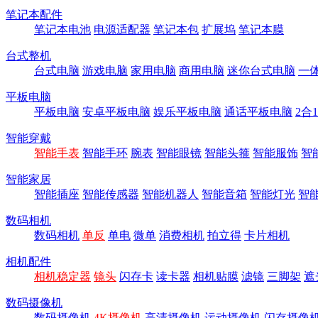
笔记本配件
笔记本电池
电源适配器
笔记本包
扩展坞
笔记本膜
台式整机
台式电脑
游戏电脑
家用电脑
商用电脑
迷你台式电脑
一
平板电脑
平板电脑
安卓平板电脑
娱乐平板电脑
通话平板电脑
2合
智能穿戴
智能手表
智能手环
腕表
智能眼镜
智能头箍
智能服饰
智
智能家居
智能插座
智能传感器
智能机器人
智能音箱
智能灯光
智
数码相机
数码相机
单反
单电
微单
消费相机
拍立得
卡片相机
相机配件
相机稳定器
镜头
闪存卡
读卡器
相机贴膜
滤镜
三脚架
遮
数码摄像机
数码摄像机
4K摄像机
高清摄像机
运动摄像机
闪存摄像