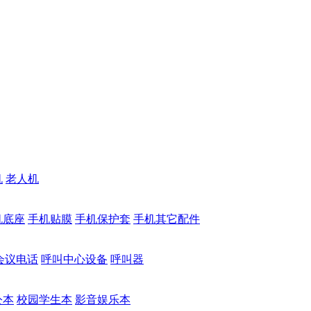
机
老人机
机底座
手机贴膜
手机保护套
手机其它配件
会议电话
呼叫中心设备
呼叫器
公本
校园学生本
影音娱乐本