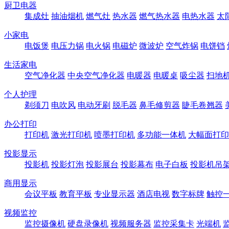
厨卫电器
集成灶
抽油烟机
燃气灶
热水器
燃气热水器
电热水器
太
小家电
电饭煲
电压力锅
电火锅
电磁炉
微波炉
空气炸锅
电饼铛
生活家电
空气净化器
中央空气净化器
电暖器
电暖桌
吸尘器
扫地
个人护理
剃须刀
电吹风
电动牙刷
脱毛器
鼻毛修剪器
睫毛卷翘器
办公打印
打印机
激光打印机
喷墨打印机
多功能一体机
大幅面打印
投影显示
投影机
投影灯泡
投影展台
投影幕布
电子白板
投影机吊
商用显示
会议平板
教育平板
专业显示器
酒店电视
数字标牌
触控
视频监控
监控摄像机
硬盘录像机
视频服务器
监控采集卡
光端机