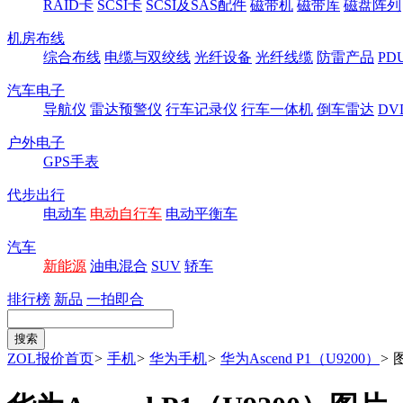
RAID卡
SCSI卡
SCSI及SAS配件
磁带机
磁带库
磁盘阵列
机房布线
综合布线
电缆与双绞线
光纤设备
光纤线缆
防雷产品
P
汽车电子
导航仪
雷达预警仪
行车记录仪
行车一体机
倒车雷达
DV
户外电子
GPS手表
代步出行
电动车
电动自行车
电动平衡车
汽车
新能源
油电混合
SUV
轿车
排行榜
新品
一拍即合
ZOL报价首页
>
手机
>
华为手机
>
华为Ascend P1（U9200）
>