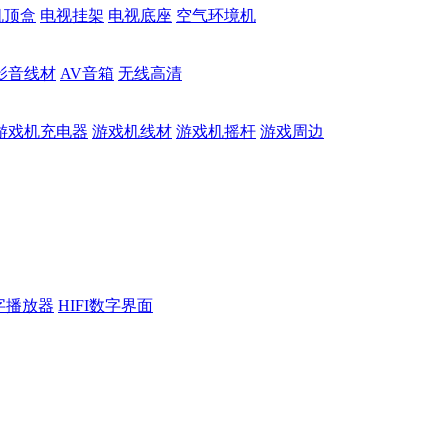
机顶盒
电视挂架
电视底座
空气环境机
影音线材
AV音箱
无线高清
游戏机充电器
游戏机线材
游戏机摇杆
游戏周边
数字播放器
HIFI数字界面