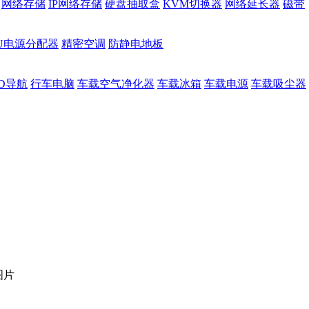
网络存储
IP网络存储
硬盘抽取盒
KVM切换器
网络延长器
磁带
DU电源分配器
精密空调
防静电地板
D导航
行车电脑
车载空气净化器
车载冰箱
车载电源
车载吸尘器
图片