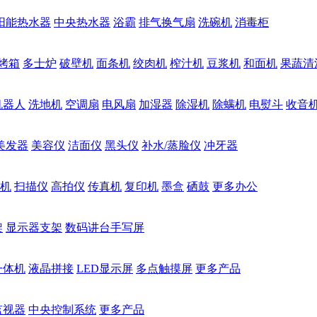
阳能热水器
中央热水器
浴霸
排气换气扇
洗碗机
消毒柜
烤箱
多士炉
破壁机
面条机
绞肉机
榨汁机
豆浆机
和面机
果蔬清
机器人
洗地机
空调扇
电风扇
加湿器
除湿机
除螨机
电熨斗
收音
美发器
美容仪
洁面仪
黑头仪
补水/蒸脸仪
冲牙器
机
扫描仪
高拍仪
传真机
复印机
墨盒
硒鼓
更多办公
架
显示器支架
数码讲台手写屏
一体机
液晶拼接
LED显示屏
多点触摸屏
更多产品
监视器
中央控制系统
更多产品