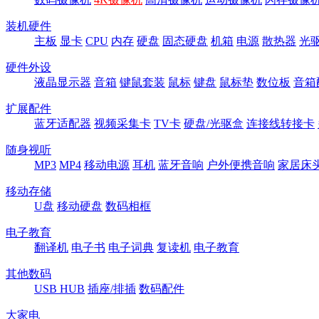
装机硬件
主板
显卡
CPU
内存
硬盘
固态硬盘
机箱
电源
散热器
光
硬件外设
液晶显示器
音箱
键鼠套装
鼠标
键盘
鼠标垫
数位板
音箱
扩展配件
蓝牙适配器
视频采集卡
TV卡
硬盘/光驱盒
连接线转接卡
随身视听
MP3
MP4
移动电源
耳机
蓝牙音响
户外便携音响
家居床
移动存储
U盘
移动硬盘
数码相框
电子教育
翻译机
电子书
电子词典
复读机
电子教育
其他数码
USB HUB
插座/排插
数码配件
大家电