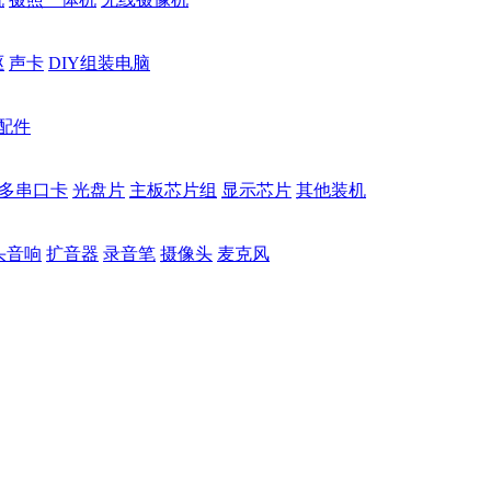
驱
声卡
DIY组装电脑
配件
多串口卡
光盘片
主板芯片组
显示芯片
其他装机
头音响
扩音器
录音笔
摄像头
麦克风