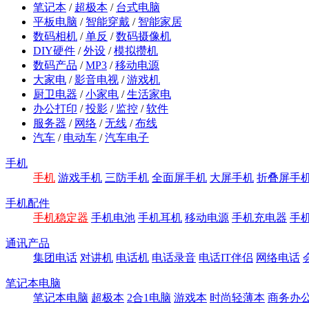
笔记本
/
超极本
/
台式电脑
平板电脑
/
智能穿戴
/
智能家居
数码相机
/
单反
/
数码摄像机
DIY硬件
/
外设
/
模拟攒机
数码产品
/
MP3
/
移动电源
大家电
/
影音电视
/
游戏机
厨卫电器
/
小家电
/
生活家电
办公打印
/
投影
/
监控
/
软件
服务器
/
网络
/
无线
/
布线
汽车
/
电动车
/
汽车电子
手机
手机
游戏手机
三防手机
全面屏手机
大屏手机
折叠屏手
手机配件
手机稳定器
手机电池
手机耳机
移动电源
手机充电器
手
通讯产品
集团电话
对讲机
电话机
电话录音
电话IT伴侣
网络电话
笔记本电脑
笔记本电脑
超极本
2合1电脑
游戏本
时尚轻薄本
商务办