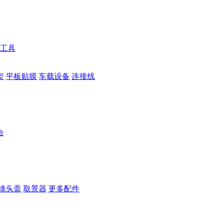
工具
架
平板贴膜
车载设备
连接线
合
镜头盖
取景器
更多配件