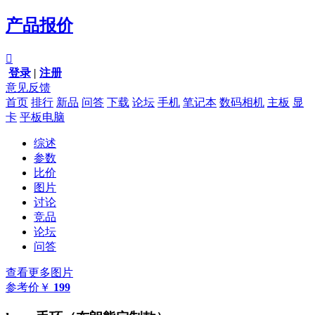
产品报价

登录
|
注册
意见反馈
首页
排行
新品
问答
下载
论坛
手机
笔记本
数码相机
主板
显
卡
平板电脑
综述
参数
比价
图片
讨论
竞品
论坛
问答
查看更多图片
参考价
￥
199