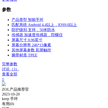
参数
产品类型
智能手环
匹配系统
Android 4.4以上，IOS9.0以上
防护级别
支持，50米防水
传感器
加速度传感器，陀螺仪
屏幕尺寸
0.96英寸
屏幕分辨率
246*15像素
其他屏幕参数
彩屏触控
腕带材质
TPEE
完整参数
讨论（3）
查看全部

ZOL产品推荐官
2023-10-20
keep 手环
有用(
0
)