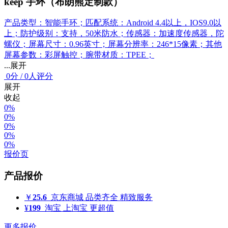
keep 手环（布朗熊定制款）
产品类型：智能手环；匹配系统：Android 4.4以上，IOS9.0以
上；防护级别：支持，50米防水；传感器：加速度传感器，陀
螺仪；屏幕尺寸：0.96英寸；屏幕分辨率：246*15像素；其他
屏幕参数：彩屏触控；腕带材质：TPEE；
...展开
0
分
/
0人评分
展开
收起
0%
0%
0%
0%
0%
报价页
产品报价
￥
25.6
京东商城
品类齐全 精致服务
¥
199
淘宝
上淘宝 更超值
更多报价