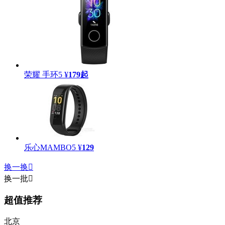
荣耀 手环5
¥
179
起
乐心MAMBO5
¥
129
换一换

换一批

超值推荐
北京