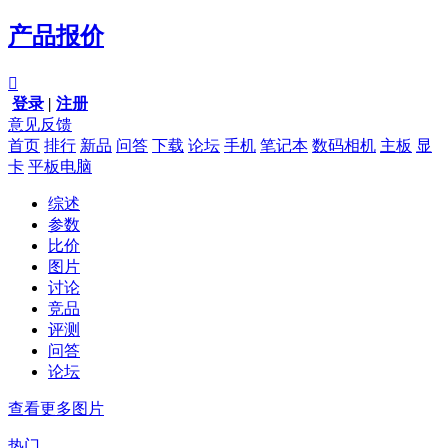
产品报价

登录
|
注册
意见反馈
首页
排行
新品
问答
下载
论坛
手机
笔记本
数码相机
主板
显
卡
平板电脑
综述
参数
比价
图片
讨论
竞品
评测
问答
论坛
查看更多图片
热门