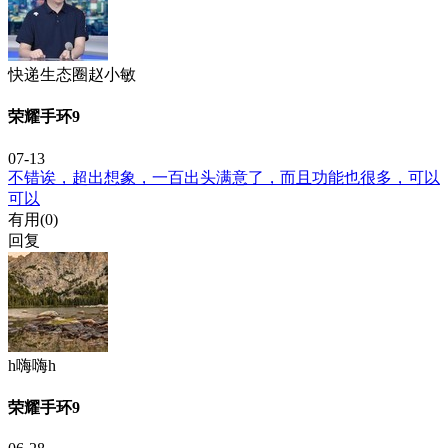
快递生态圈赵小敏
荣耀手环9
07-13
不错诶，超出想象，一百出头满意了，而且功能也很多，可以
可以
有用(
0
)
回复
h嗨嗨h
荣耀手环9