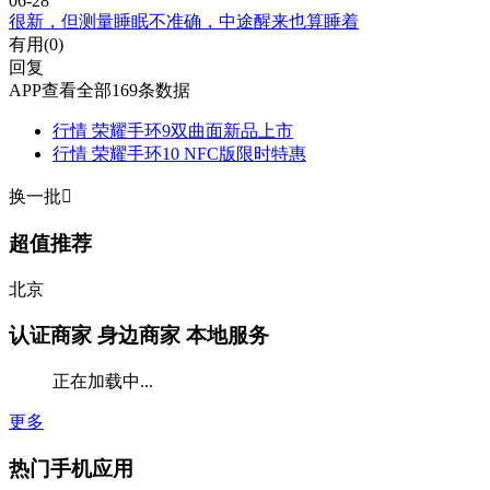
06-28
很新，但测量睡眠不准确，中途醒来也算睡着
有用(
0
)
回复
APP查看全部169条数据
行情
荣耀手环9双曲面新品上市
行情
荣耀手环10 NFC版限时特惠
换一批

超值推荐
北京
认证商家
身边商家 本地服务
正在加载中...
更多
热门手机应用