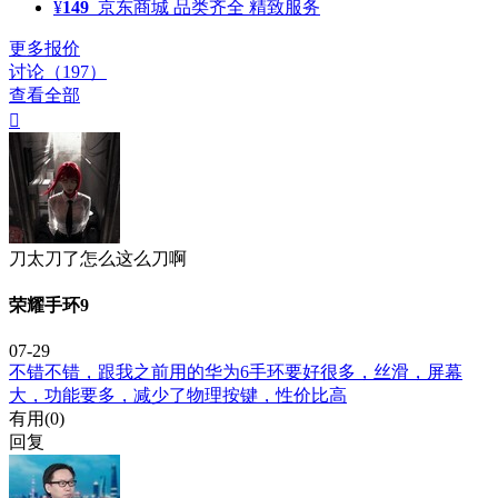
¥
149
京东商城
品类齐全 精致服务
更多报价
讨论（197）
查看全部

刀太刀了怎么这么刀啊
荣耀手环9
07-29
不错不错，跟我之前用的华为6手环要好很多，丝滑，屏幕
大，功能要多，减少了物理按键，性价比高
有用(
0
)
回复