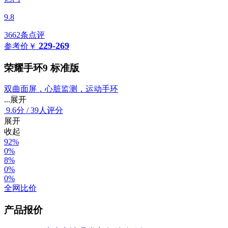
9.8
3662条点评
229-269
参考价
￥
荣耀手环9 标准版
双曲面屏，心脏监测，运动手环
...展开
9.6
分
/
39人评分
展开
收起
92%
0%
8%
0%
0%
全网比价
产品报价