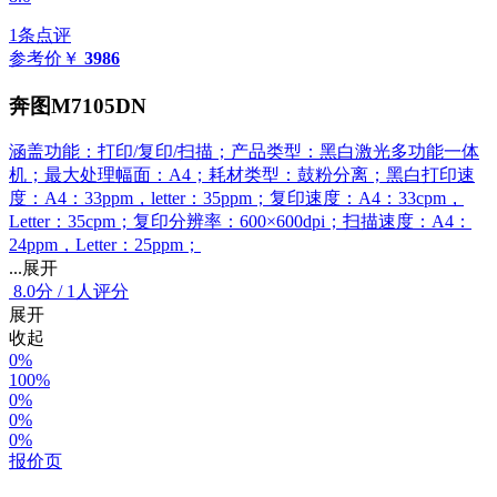
1条点评
参考价
￥
3986
奔图M7105DN
涵盖功能：打印/复印/扫描；产品类型：黑白激光多功能一体
机；最大处理幅面：A4；耗材类型：鼓粉分离；黑白打印速
度：A4：33ppm，letter：35ppm；复印速度：A4：33cpm，
Letter：35cpm；复印分辨率：600×600dpi；扫描速度：A4：
24ppm，Letter：25ppm；
...展开
8.0
分
/
1人评分
展开
收起
0%
100%
0%
0%
0%
报价页