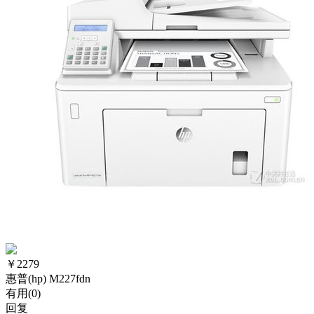
￥
2279
惠普(hp) M227fdn
有用(
0
)
回复