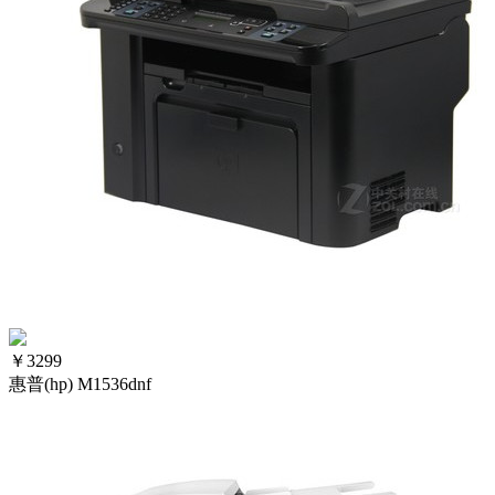
￥
3299
惠普(hp) M1536dnf