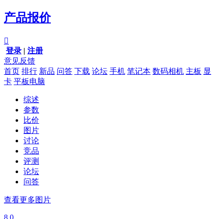
产品报价

登录
|
注册
意见反馈
首页
排行
新品
问答
下载
论坛
手机
笔记本
数码相机
主板
显
卡
平板电脑
综述
参数
比价
图片
讨论
竞品
评测
论坛
问答
查看更多图片
8.0