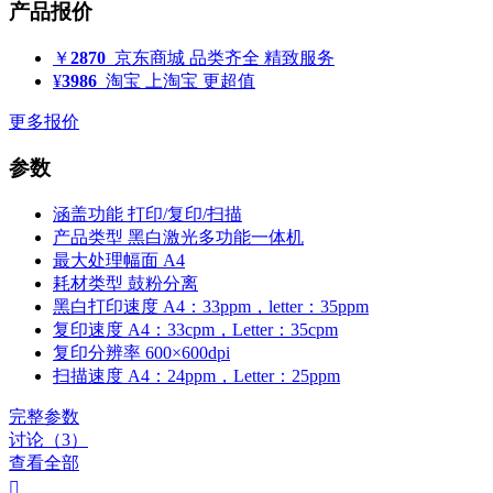
产品报价
￥
2870
京东商城
品类齐全 精致服务
¥
3986
淘宝
上淘宝 更超值
更多报价
参数
涵盖功能
打印/复印/扫描
产品类型
黑白激光多功能一体机
最大处理幅面
A4
耗材类型
鼓粉分离
黑白打印速度
A4：33ppm，letter：35ppm
复印速度
A4：33cpm，Letter：35cpm
复印分辨率
600×600dpi
扫描速度
A4：24ppm，Letter：25ppm
完整参数
讨论（3）
查看全部
